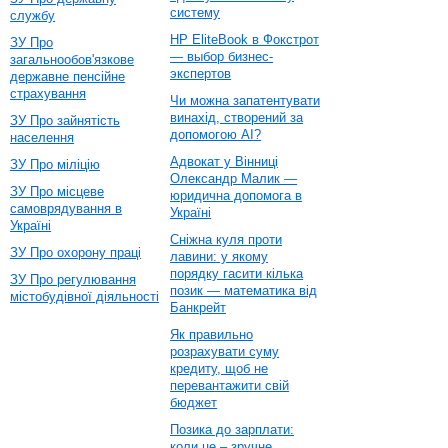
систему
службу
HP EliteBook в Фокстрот
ЗУ Про
— выбор бизнес-
загальнообов'язкове
экспертов
державне пенсійне
страхування
Чи можна запатентувати
винахід, створений за
ЗУ Про зайнятість
допомогою AI?
населення
Адвокат у Вінниці
ЗУ Про міліцію
Олександр Малик —
ЗУ Про місцеве
юридична допомога в
самоврядування в
Україні
Україні
Сніжна куля проти
ЗУ Про охорону праці
лавини: у якому
порядку гасити кілька
ЗУ Про регулювання
позик — математика від
містобудівної діяльності
Банкрейт
Як правильно
розрахувати суму
кредиту, щоб не
перевантажити свій
бюджет
Позика до зарплати:
коли це – зручне