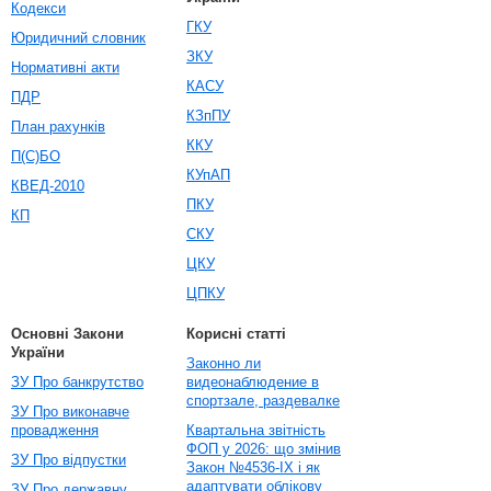
Кодекси
ГКУ
Юридичний словник
ЗКУ
Нормативні акти
КАСУ
ПДР
КЗпПУ
План рахунків
ККУ
П(С)БО
КУпАП
КВЕД-2010
ПКУ
КП
СКУ
ЦКУ
ЦПКУ
Основні Закони
Корисні статті
України
Законно ли
ЗУ Про банкрутство
видеонаблюдение в
спортзале, раздевалке
ЗУ Про виконавче
провадження
Квартальна звітність
ФОП у 2026: що змінив
ЗУ Про відпустки
Закон №4536-IX і як
адаптувати облікову
ЗУ Про державну