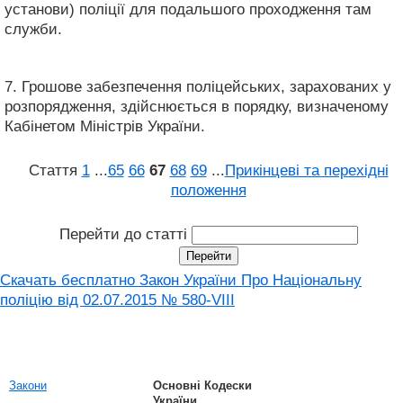
установи) поліції для подальшого проходження там
служби.
7. Грошове забезпечення поліцейських, зарахованих у
розпорядження, здійснюється в порядку, визначеному
Кабінетом Міністрів України.
Стаття
1
...
65
66
67
68
69
...
Прикінцеві та перехідні
положення
Перейти до статті
Скачать бесплатно Закон України Про Національну
поліцію від 02.07.2015 № 580-VIII
Закони
Основні Кодески
України