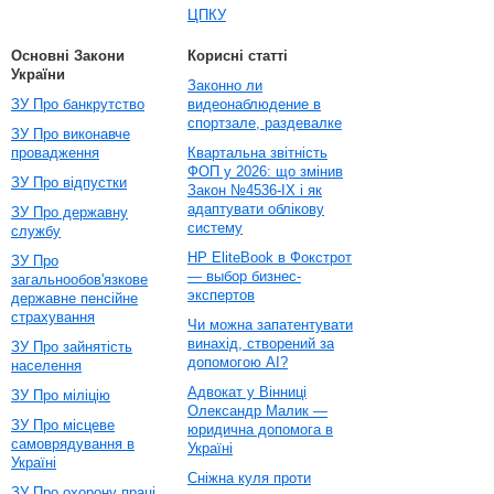
ЦПКУ
Основні Закони
Корисні статті
України
Законно ли
ЗУ Про банкрутство
видеонаблюдение в
спортзале, раздевалке
ЗУ Про виконавче
провадження
Квартальна звітність
ФОП у 2026: що змінив
ЗУ Про відпустки
Закон №4536-IX і як
адаптувати облікову
ЗУ Про державну
систему
службу
HP EliteBook в Фокстрот
ЗУ Про
— выбор бизнес-
загальнообов'язкове
экспертов
державне пенсійне
страхування
Чи можна запатентувати
винахід, створений за
ЗУ Про зайнятість
допомогою AI?
населення
Адвокат у Вінниці
ЗУ Про міліцію
Олександр Малик —
ЗУ Про місцеве
юридична допомога в
самоврядування в
Україні
Україні
Сніжна куля проти
ЗУ Про охорону праці