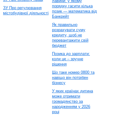
лавини: у якому
порядку гасити кілька
ЗУ Про регулювання
позик — математика від
містобудівної діяльності
Банкрейт
Як правильно
розрахувати суму
кредиту, щоб не
перевантажити свій
бюджет
Позика до зарплати:
коли це – зручне
рішення
Що таке номер 0800 та
навіщо він потрібен
бізнесу
У яких країнах дитина
може отримати
громадянство за
народженням у 2026
році