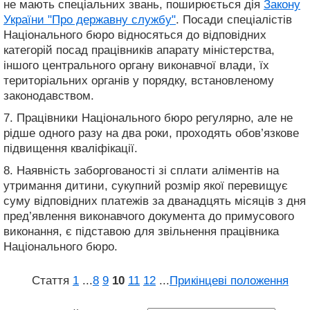
не мають спеціальних звань, поширюється дія
Закону
України "Про державну службу"
. Посади спеціалістів
Національного бюро відносяться до відповідних
категорій посад працівників апарату міністерства,
іншого центрального органу виконавчої влади, їх
територіальних органів у порядку, встановленому
законодавством.
7. Працівники Національного бюро регулярно, але не
рідше одного разу на два роки, проходять обов’язкове
підвищення кваліфікації.
8. Наявність заборгованості зі сплати аліментів на
утримання дитини, сукупний розмір якої перевищує
суму відповідних платежів за дванадцять місяців з дня
пред’явлення виконавчого документа до примусового
виконання, є підставою для звільнення працівника
Національного бюро.
Стаття
1
...
8
9
10
11
12
...
Прикінцеві положення