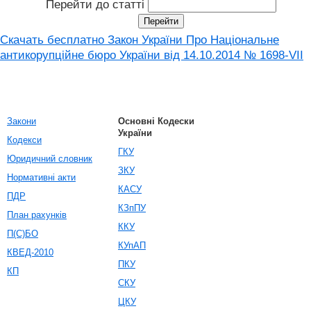
Перейти до статті
Скачать бесплатно Закон України Про Національне
антикорупційне бюро України від 14.10.2014 № 1698-VII
Закони
Основні Кодески
України
Кодекси
ГКУ
Юридичний словник
ЗКУ
Нормативні акти
КАСУ
ПДР
КЗпПУ
План рахунків
ККУ
П(С)БО
КУпАП
КВЕД-2010
ПКУ
КП
СКУ
ЦКУ