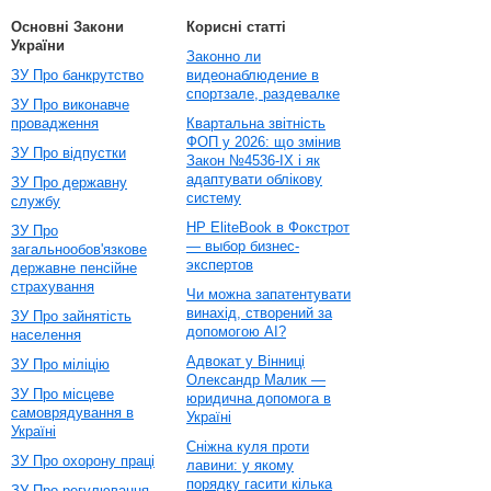
Основні Закони
Корисні статті
України
Законно ли
ЗУ Про банкрутство
видеонаблюдение в
спортзале, раздевалке
ЗУ Про виконавче
провадження
Квартальна звітність
ФОП у 2026: що змінив
ЗУ Про відпустки
Закон №4536-IX і як
адаптувати облікову
ЗУ Про державну
систему
службу
HP EliteBook в Фокстрот
ЗУ Про
— выбор бизнес-
загальнообов'язкове
экспертов
державне пенсійне
страхування
Чи можна запатентувати
винахід, створений за
ЗУ Про зайнятість
допомогою AI?
населення
Адвокат у Вінниці
ЗУ Про міліцію
Олександр Малик —
ЗУ Про місцеве
юридична допомога в
самоврядування в
Україні
Україні
Сніжна куля проти
ЗУ Про охорону праці
лавини: у якому
порядку гасити кілька
ЗУ Про регулювання