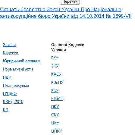
Скачать бесплатно Закон України Про Національне
антикорупційне бюро України від 14.10.2014 № 1698-VII
Закони
Основні Кодески
України
Кодекси
ГКУ
Юридичний словник
ЗКУ
Нормативні акти
КАСУ
ПДР
КЗпПУ
План рахунків
ККУ
П(С)БО
КУпАП
КВЕД-2010
ПКУ
КП
СКУ
ЦКУ
ЦПКУ