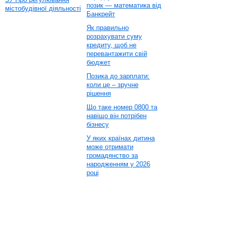
позик — математика від
містобудівної діяльності
Банкрейт
Як правильно
розрахувати суму
кредиту, щоб не
перевантажити свій
бюджет
Позика до зарплати:
коли це – зручне
рішення
Що таке номер 0800 та
навіщо він потрібен
бізнесу
У яких країнах дитина
може отримати
громадянство за
народженням у 2026
році