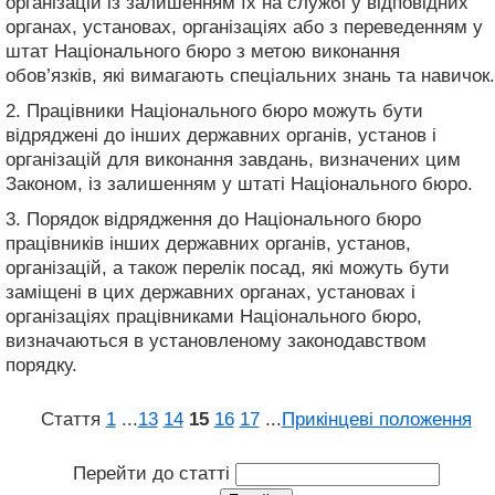
організацій із залишенням їх на службі у відповідних
органах, установах, організаціях або з переведенням у
штат Національного бюро з метою виконання
обов’язків, які вимагають спеціальних знань та навичок.
2. Працівники Національного бюро можуть бути
відряджені до інших державних органів, установ і
організацій для виконання завдань, визначених цим
Законом, із залишенням у штаті Національного бюро.
3. Порядок відрядження до Національного бюро
працівників інших державних органів, установ,
організацій, а також перелік посад, які можуть бути
заміщені в цих державних органах, установах і
організаціях працівниками Національного бюро,
визначаються в установленому законодавством
порядку.
Стаття
1
...
13
14
15
16
17
...
Прикінцеві положення
Перейти до статті