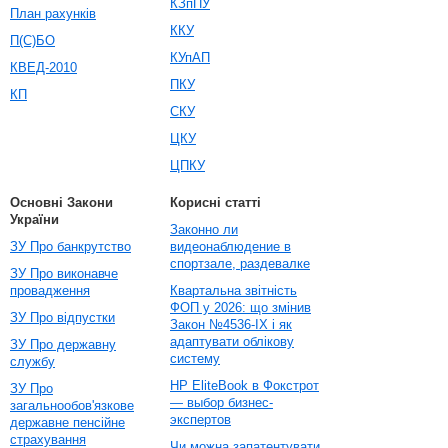
КЗпПУ
План рахунків
ККУ
П(С)БО
КУпАП
КВЕД-2010
ПКУ
КП
СКУ
ЦКУ
ЦПКУ
Основні Закони
Корисні статті
України
Законно ли
ЗУ Про банкрутство
видеонаблюдение в
спортзале, раздевалке
ЗУ Про виконавче
провадження
Квартальна звітність
ФОП у 2026: що змінив
ЗУ Про відпустки
Закон №4536-IX і як
адаптувати облікову
ЗУ Про державну
систему
службу
HP EliteBook в Фокстрот
ЗУ Про
— выбор бизнес-
загальнообов'язкове
экспертов
державне пенсійне
страхування
Чи можна запатентувати