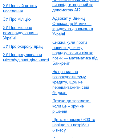
винахід, створений за
ЗУ Про зайнятість
допомогою AI?
населення
Адвокат у Вінниці
ЗУ Про міліцію
Олександр Малик —
ЗУ Про місцеве
юридична допомога в
самоврядування в
Україні
Україні
Сніжна куля проти
ЗУ Про охорону праці
лавини: у якому
порядку гасити кілька
ЗУ Про регулювання
позик — математика від
містобудівної діяльності
Банкрейт
Як правильно
розрахувати суму
кредиту, щоб не
перевантажити свій
бюджет
Позика до зарплати:
коли це – зручне
рішення
Що таке номер 0800 та
навіщо він потрібен
бізнесу