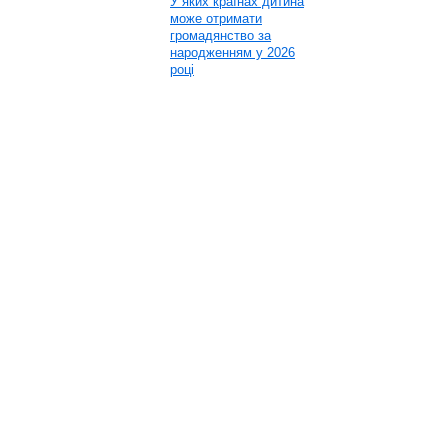
У яких країнах дитина
може отримати
громадянство за
народженням у 2026
році