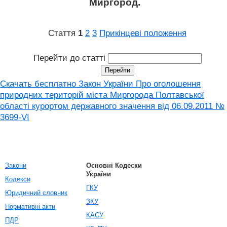
Миргород.
Стаття
1
2
3
Прикінцеві положення
Перейти до статті
Скачать бесплатно Закон України Про оголошення
природних територій міста Миргорода Полтавської
області курортом державного значення від 06.09.2011 №
3699-VI
Закони
Основні Кодески
України
Кодекси
ГКУ
Юридичний словник
ЗКУ
Нормативні акти
КАСУ
ПДР