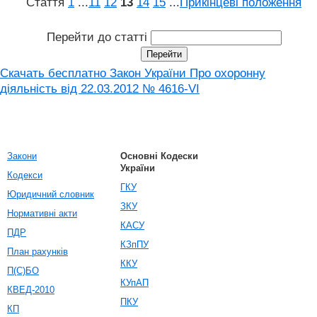
Стаття
1
...
11
12
13
14
15
...
Прикінцеві положення
Перейти до статті
Скачать бесплатно Закон України Про охоронну
діяльність від 22.03.2012 № 4616-VI
Закони
Основні Кодески
України
Кодекси
ГКУ
Юридичний словник
ЗКУ
Нормативні акти
КАСУ
ПДР
КЗпПУ
План рахунків
ККУ
П(С)БО
КУпАП
КВЕД-2010
ПКУ
КП