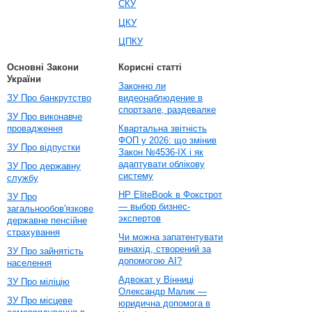
СКУ
ЦКУ
ЦПКУ
Основні Закони
Корисні статті
України
Законно ли
ЗУ Про банкрутство
видеонаблюдение в
спортзале, раздевалке
ЗУ Про виконавче
провадження
Квартальна звітність
ФОП у 2026: що змінив
ЗУ Про відпустки
Закон №4536-IX і як
адаптувати облікову
ЗУ Про державну
систему
службу
HP EliteBook в Фокстрот
ЗУ Про
— выбор бизнес-
загальнообов'язкове
экспертов
державне пенсійне
страхування
Чи можна запатентувати
винахід, створений за
ЗУ Про зайнятість
допомогою AI?
населення
Адвокат у Вінниці
ЗУ Про міліцію
Олександр Малик —
ЗУ Про місцеве
юридична допомога в