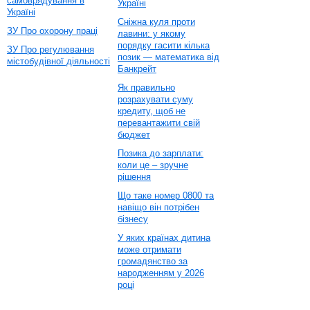
самоврядування в
Україні
Україні
Сніжна куля проти
ЗУ Про охорону праці
лавини: у якому
порядку гасити кілька
ЗУ Про регулювання
позик — математика від
містобудівної діяльності
Банкрейт
Як правильно
розрахувати суму
кредиту, щоб не
перевантажити свій
бюджет
Позика до зарплати:
коли це – зручне
рішення
Що таке номер 0800 та
навіщо він потрібен
бізнесу
У яких країнах дитина
може отримати
громадянство за
народженням у 2026
році