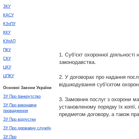
ЗКУ
КАСУ
КЗпПУ
ККУ
КУпАП
ПКУ
1. Суб'єкт охоронної діяльності
СКУ
законодавства.
ЦКУ
ЦПКУ
2. У договорах про надання пос
відшкодування суб'єктом охоронн
Основні Закони України
ЗУ Про банкрутство
3. Замовник послуг з охорони ма
ЗУ Про виконавче
установленому порядку їх копії,
провадження
предметом договору, а також пр
ЗУ Про відпустки
ЗУ Про державну службу
ЗУ Про