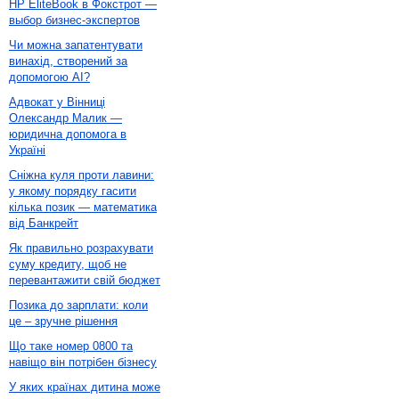
HP EliteBook в Фокстрот —
выбор бизнес-экспертов
Чи можна запатентувати
винахід, створений за
допомогою AI?
Адвокат у Вінниці
Олександр Малик —
юридична допомога в
Україні
Сніжна куля проти лавини:
у якому порядку гасити
кілька позик — математика
від Банкрейт
Як правильно розрахувати
суму кредиту, щоб не
перевантажити свій бюджет
Позика до зарплати: коли
це – зручне рішення
Що таке номер 0800 та
навіщо він потрібен бізнесу
У яких країнах дитина може