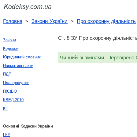
Головна
>
Закони України
>
Про охоронну діяльність
Ст. 8 ЗУ Про охоронну діяльніст
Закони
Кодекси
Чинний зі змінами. Перевірено 
Юридичний словник
Нормативні акти
ПДР
План рахунків
П(С)БО
КВЕД-2010
КП
Основні Кодески України
ГКУ