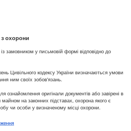
г з охорони
о із замовником у письмовій формі відповідно до
ожень Цивільного кодексу України визначаються умови
ння ним своїх зобов'язань.
для ознайомлення оригінали документів або завірені в
 майном на законних підставах, охорона якого є
собу чи особи у визначеному місці охорони.
оження