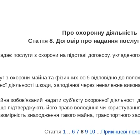
Про охоронну діяльність
Стаття 8. Договір про надання послу
 надає послуги з охорони на підставі договору, укладеног
луг з охорони майна та фізичних осіб відповідно до пол
ої діяльності шкоди, заподіяної через неналежне викона
йна зобов'язаний надати суб'єкту охоронної діяльності 
 що підтверджують його право володіння чи користування
авомірність знаходження такого майна, транспортного за
Стаття
1
...
6
7
8
9
10
...
Прикінцеві пол