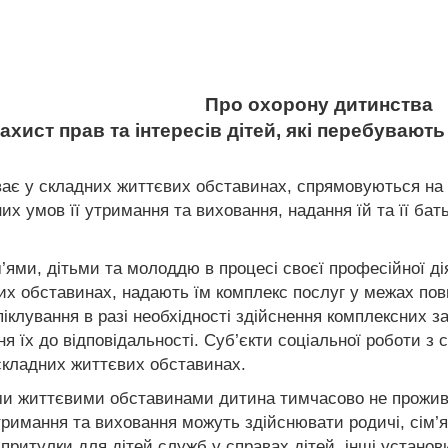
Про охорону дитинства
Захист прав та інтересів дітей, які перебуваю
уває у складних життєвих обставинах, спрямовуються на 
их умов її утримання та виховання, надання їй та її бат
м’ями, дітьми та молоддю в процесі своєї професійної ді
их обставинах, надають їм комплекс послуг у межах по
а піклування в разі необхідності здійснення комплексних 
я їх до відповідальності. Суб’єкти соціальної роботи з
 складних життєвих обставинах.
ними життєвими обставинами дитина тимчасово не прожив
тримання та виховання можуть здійснювати родичі, сім’я
й, притулки для дітей служб у справах дітей, інші устано