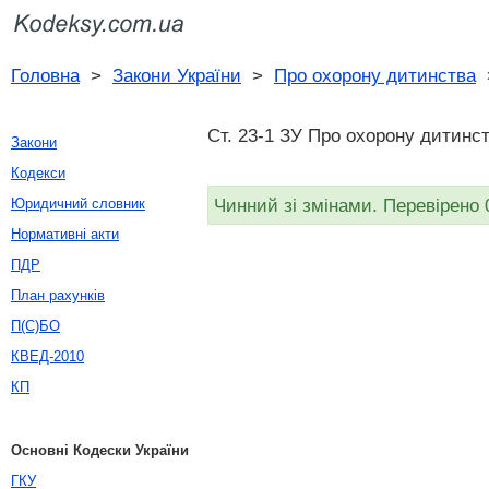
Головна
>
Закони України
>
Про охорону дитинства
Ст. 23-1 ЗУ Про охорону дитинст
Закони
Кодекси
Чинний зі змінами. Перевірено 
Юридичний словник
Нормативні акти
ПДР
План рахунків
П(С)БО
КВЕД-2010
КП
Основні Кодески України
ГКУ