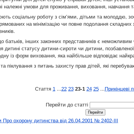
ні належні умови для проживання, виховання, навчання та 
юють соціальну роботу з сім’ями, дітьми та молоддю, зо
спрямованих на мінімізацію чи повне подолання складни
вників.
о батьків, інших законних представників є неможливим чи
 дитині статусу дитини-сироти чи дитини, позбавленої б
дну із форм виховання, яка найбільше відповідає найк
и та піклування з питань захисту прав дітей, які перебу
Стаття
1
...
22
23
23‑1
24
25
...
Прикінцеві 
Перейти до статті
 Про охорону дитинства від 26.04.2001 № 2402-III