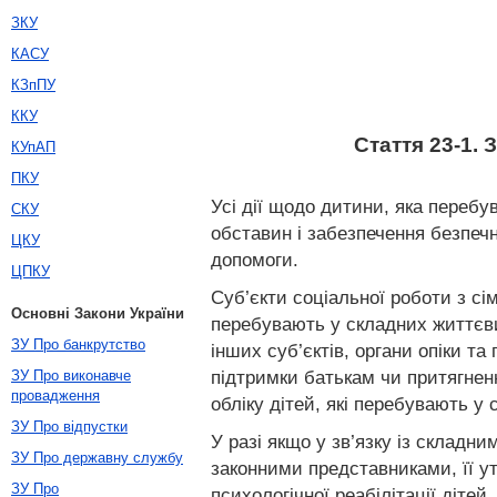
ЗКУ
КАСУ
КЗпПУ
ККУ
Стаття 23-1. 
КУпАП
ПКУ
Усі дії щодо дитини, яка переб
СКУ
обставин і забезпечення безпечн
ЦКУ
допомоги.
ЦПКУ
Суб’єкти соціальної роботи з сі
Основні Закони України
перебувають у складних життєв
ЗУ Про банкрутство
інших суб’єктів, органи опіки т
підтримки батькам чи притягненн
ЗУ Про виконавче
провадження
обліку дітей, які перебувають у
ЗУ Про відпустки
У разі якщо у зв’язку із склад
ЗУ Про державну службу
законними представниками, її у
ЗУ Про
психологічної реабілітації діте