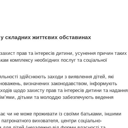
ть у складних життєвих обставинах
захист прав та інтересів дитини, усунення причин таких
ькам комплексу необхідних послуг та соціальної
яльності здійснюють заходи з виявлення дітей, які
вноважень, визначених законодавством, інформують
заходів щодо захисту прав та інтересів дитини та надання
 сім’ями, дітьми та молоддю забезпечують ведення
ає чи не може проживати із своїми батьками, іншими
 патронатного вихователя, центри соціально-
ви для дітей (незалежно від форми власності та