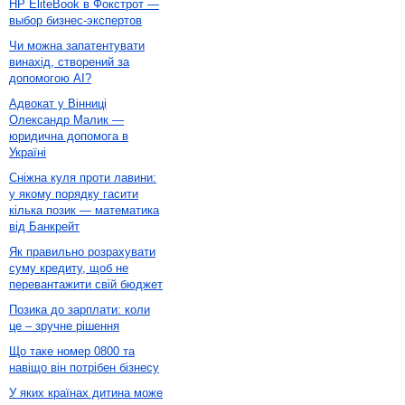
HP EliteBook в Фокстрот —
выбор бизнес-экспертов
Чи можна запатентувати
винахід, створений за
допомогою AI?
Адвокат у Вінниці
Олександр Малик —
юридична допомога в
Україні
Сніжна куля проти лавини:
у якому порядку гасити
кілька позик — математика
від Банкрейт
Як правильно розрахувати
суму кредиту, щоб не
перевантажити свій бюджет
Позика до зарплати: коли
це – зручне рішення
Що таке номер 0800 та
навіщо він потрібен бізнесу
У яких країнах дитина може