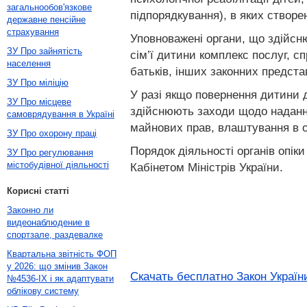
загальнообов'язкове
підпорядкування), в яких створе
державне пенсійне
страхування
Уповноважені органи, що здійсн
ЗУ Про зайнятість
сім’ї дитини комплекс послуг, 
населення
батьків, інших законних предста
ЗУ Про міліцію
У разі якщо повернення дитини д
ЗУ Про місцеве
здійснюють заходи щодо надання
самоврядування в Україні
майнових прав, влаштування в о
ЗУ Про охорону праці
Порядок діяльності органів опік
ЗУ Про регулювання
містобудівної діяльності
Кабінетом Міністрів України.
Корисні статті
Законно ли
видеонаблюдение в
спортзале, раздевалке
Квартальна звітність ФОП
у 2026: що змінив Закон
Скачать бесплатно Закон України
№4536-IX і як адаптувати
облікову систему