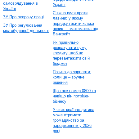
самоврядування в
Україні
Україні
Сніжна куля проти
ЗУ Про охорону праці
лавини: у якому
порядку гасити кілька
ЗУ Про регулювання
позик — математика від
містобудівної діяльності
Банкрейт
Як правильно
розрахувати суму
кредиту, щоб не
перевантажити свій
бюджет
Позика до зарплати:
коли це – зручне
рішення
Що таке номер 0800 та
навіщо він потрібен
бізнесу
У яких країнах дитина
може отримати
громадянство за
народженням у 2026
році