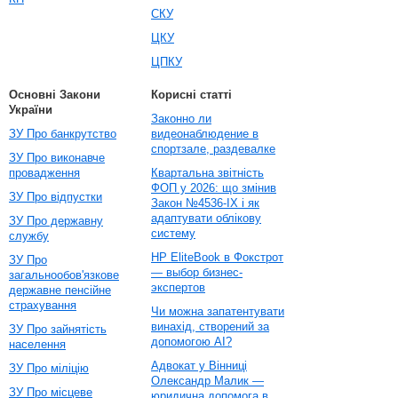
СКУ
ЦКУ
ЦПКУ
Основні Закони
Корисні статті
України
Законно ли
ЗУ Про банкрутство
видеонаблюдение в
спортзале, раздевалке
ЗУ Про виконавче
провадження
Квартальна звітність
ФОП у 2026: що змінив
ЗУ Про відпустки
Закон №4536-IX і як
адаптувати облікову
ЗУ Про державну
систему
службу
HP EliteBook в Фокстрот
ЗУ Про
— выбор бизнес-
загальнообов'язкове
экспертов
державне пенсійне
страхування
Чи можна запатентувати
винахід, створений за
ЗУ Про зайнятість
допомогою AI?
населення
Адвокат у Вінниці
ЗУ Про міліцію
Олександр Малик —
ЗУ Про місцеве
юридична допомога в