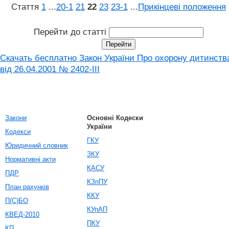
Стаття
1
...
20‑1
21
22
23
23‑1
...
Прикінцеві положення
Перейти до статті
Скачать бесплатно Закон України Про охорону дитинств
від 26.04.2001 № 2402-III
Закони
Основні Кодески
України
Кодекси
ГКУ
Юридичний словник
ЗКУ
Нормативні акти
КАСУ
ПДР
КЗпПУ
План рахунків
ККУ
П(С)БО
КУпАП
КВЕД-2010
ПКУ
КП