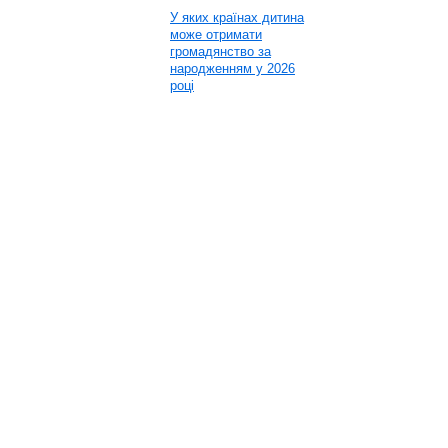
У яких країнах дитина
може отримати
громадянство за
народженням у 2026
році