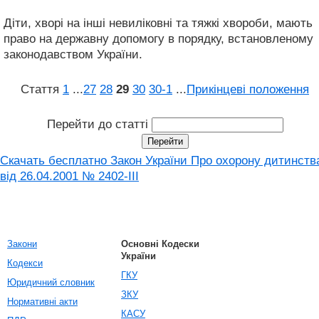
Діти, хворі на інші невиліковні та тяжкі хвороби, мають
право на державну допомогу в порядку, встановленому
законодавством України.
Стаття
1
...
27
28
29
30
30‑1
...
Прикінцеві положення
Перейти до статті
Скачать бесплатно Закон України Про охорону дитинств
від 26.04.2001 № 2402-III
Закони
Основні Кодески
України
Кодекси
ГКУ
Юридичний словник
ЗКУ
Нормативні акти
КАСУ