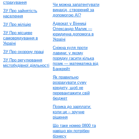
страхування
Чи можна запатентувати
винахід, створений за
ЗУ Про зайнятість
допомогою AI?
населення
Адвокат у Вінниці
ЗУ Про міліцію
Олександр Малик —
ЗУ Про місцеве
юридична допомога в
самоврядування в
Україні
Україні
Сніжна куля проти
ЗУ Про охорону праці
лавини: у якому
порядку гасити кілька
ЗУ Про регулювання
позик — математика від
містобудівної діяльності
Банкрейт
Як правильно
розрахувати суму
кредиту, щоб не
перевантажити свій
бюджет
Позика до зарплати:
коли це – зручне
рішення
Що таке номер 0800 та
навіщо він потрібен
бізнесу