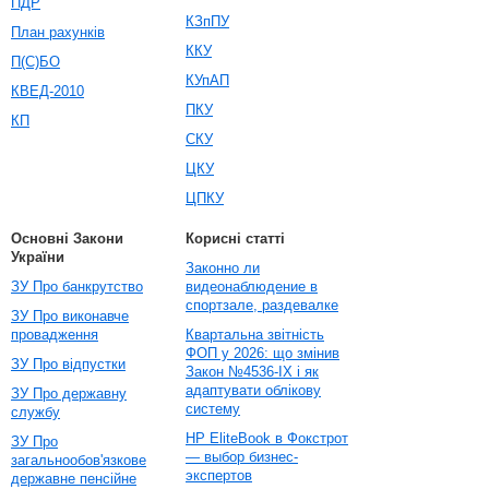
ПДР
КЗпПУ
План рахунків
ККУ
П(С)БО
КУпАП
КВЕД-2010
ПКУ
КП
СКУ
ЦКУ
ЦПКУ
Основні Закони
Корисні статті
України
Законно ли
ЗУ Про банкрутство
видеонаблюдение в
спортзале, раздевалке
ЗУ Про виконавче
провадження
Квартальна звітність
ФОП у 2026: що змінив
ЗУ Про відпустки
Закон №4536-IX і як
адаптувати облікову
ЗУ Про державну
систему
службу
HP EliteBook в Фокстрот
ЗУ Про
— выбор бизнес-
загальнообов'язкове
экспертов
державне пенсійне