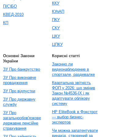
ККУ
П(С)БО
КУпАП
КВЕД-2010
ПКУ
КП
СКУ
ЦКУ
ЦПКУ
Основні Закони
Корисні статті
України
Законно ли
ЗУ Про банкрутство
видеонаблюдение в
спортзале, раздевалке
ЗУ Про виконавче
провадження
Квартальна звітність
ФОП у 2026: що змінив
ЗУ Про відпустки
Закон №4536-IX і як
адаптувати облікову
ЗУ Про державну
систему
службу
HP EliteBook в Фокстрот
ЗУ Про
— выбор бизнес-
загальнообов'язкове
экспертов
державне пенсійне
страхування
Чи можна запатентувати
винахід, створений за
ЗУ Про зайнятість