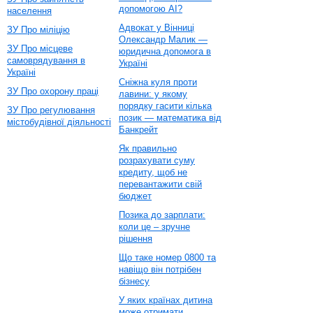
допомогою AI?
населення
Адвокат у Вінниці
ЗУ Про міліцію
Олександр Малик —
ЗУ Про місцеве
юридична допомога в
самоврядування в
Україні
Україні
Сніжна куля проти
ЗУ Про охорону праці
лавини: у якому
порядку гасити кілька
ЗУ Про регулювання
позик — математика від
містобудівної діяльності
Банкрейт
Як правильно
розрахувати суму
кредиту, щоб не
перевантажити свій
бюджет
Позика до зарплати:
коли це – зручне
рішення
Що таке номер 0800 та
навіщо він потрібен
бізнесу
У яких країнах дитина
може отримати