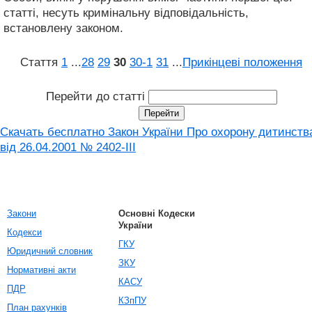
статті, несуть кримінальну відповідальність,
встановлену законом.
Стаття
1
...
28
29
30
30‑1
31
...
Прикінцеві положення
Перейти до статті
Скачать бесплатно Закон України Про охорону дитинств
від 26.04.2001 № 2402-III
Закони
Основні Кодески
України
Кодекси
ГКУ
Юридичний словник
ЗКУ
Нормативні акти
КАСУ
ПДР
КЗпПУ
План рахунків