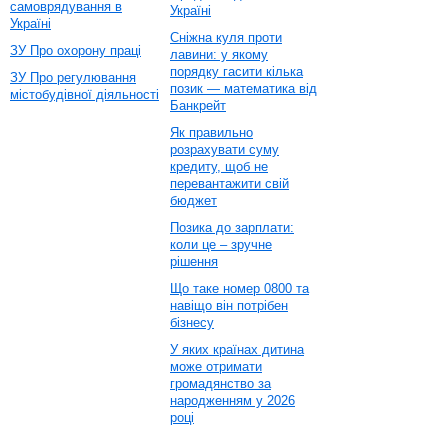
самоврядування в
Україні
Україні
Сніжна куля проти
ЗУ Про охорону праці
лавини: у якому
порядку гасити кілька
ЗУ Про регулювання
позик — математика від
містобудівної діяльності
Банкрейт
Як правильно
розрахувати суму
кредиту, щоб не
перевантажити свій
бюджет
Позика до зарплати:
коли це – зручне
рішення
Що таке номер 0800 та
навіщо він потрібен
бізнесу
У яких країнах дитина
може отримати
громадянство за
народженням у 2026
році