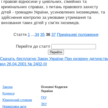
і правові відносини у цивільних, сімейних та
кримінальних справах, з питань правового захисту
дітей - громадян України, усиновлених іноземцями, та
здійснення контролю за умовами утримання та
виховання таких дітей у сім’ях іноземців.
Стаття
1
...
34
35
36
37
Прикінцеві положення
Перейти до статті
Скачать бесплатно Закон України Про охорону дитинств
від 26.04.2001 № 2402-III
Закони
Основні Кодески
України
Кодекси
ГКУ
Юридичний словник
ЗКУ
Нормативні акти