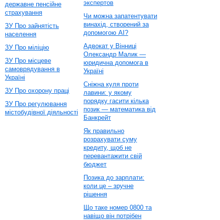
экспертов
державне пенсійне
страхування
Чи можна запатентувати
винахід, створений за
ЗУ Про зайнятість
допомогою AI?
населення
Адвокат у Вінниці
ЗУ Про міліцію
Олександр Малик —
ЗУ Про місцеве
юридична допомога в
самоврядування в
Україні
Україні
Сніжна куля проти
ЗУ Про охорону праці
лавини: у якому
порядку гасити кілька
ЗУ Про регулювання
позик — математика від
містобудівної діяльності
Банкрейт
Як правильно
розрахувати суму
кредиту, щоб не
перевантажити свій
бюджет
Позика до зарплати:
коли це – зручне
рішення
Що таке номер 0800 та
навіщо він потрібен