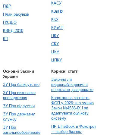
КАСУ
ПДР
КЗпПУ
План рахунків
ККУ
П(С)БО
КУпАП
КВЕД-2010
ПКУ
КП
СКУ
ЦКУ
ЦПКУ
Основні Закони
Корисні статті
України
Законно ли
ЗУ Про банкрутство
видеонаблюдение в
спортзале, раздевалке
ЗУ Про виконавче
провадження
Квартальна звітність
ФОП у 2026: що змінив
ЗУ Про відпустки
Закон №4536-IX і як
адаптувати облікову
ЗУ Про державну
систему
службу
HP EliteBook в Фокстрот
ЗУ Про
— выбор бизнес-
загальнообов'язкове