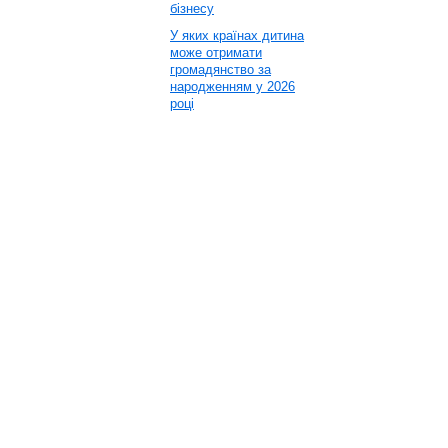
бізнесу
У яких країнах дитина
може отримати
громадянство за
народженням у 2026
році