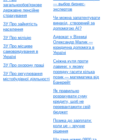
— выбор бизнес-
загальнообов'язкове
экспертов
державне пенсійне
страхування
Чи можна запатентувати
винахід, створений за
ЗУ Про зайнятість
допомогою AI?
населення
Адвокат у Вінниці
ЗУ Про міліцію
Олександр Малик —
ЗУ Про місцеве
юридична допомога в
самоврядування в
Україні
Україні
Сніжна куля проти
ЗУ Про охорону праці
лавини: у якому
порядку гасити кілька
ЗУ Про регулювання
позик — математика від
містобудівної діяльності
Банкрейт
Як правильно
розрахувати суму
кредиту, щоб не
перевантажити свій
бюджет
Позика до зарплати:
коли це – зручне
рішення
Що таке номер 0800 та