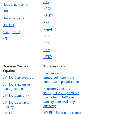
ЗКУ
Нормативні акти
КАСУ
ПДР
КЗпПУ
План рахунків
ККУ
П(С)БО
КУпАП
КВЕД-2010
ПКУ
КП
СКУ
ЦКУ
ЦПКУ
Основні Закони
Корисні статті
України
Законно ли
ЗУ Про банкрутство
видеонаблюдение в
спортзале, раздевалке
ЗУ Про виконавче
провадження
Квартальна звітність
ФОП у 2026: що змінив
ЗУ Про відпустки
Закон №4536-IX і як
адаптувати облікову
ЗУ Про державну
систему
службу
HP EliteBook в Фокстрот
ЗУ Про