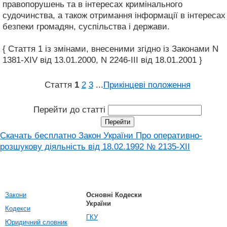
правопорушень та в інтересах кримінального
судочинства, а також отримання інформації в інтересах
безпеки громадян, суспільства і держави.
{ Стаття 1 із змінами, внесеними згідно із Законами N
1381-XIV від 13.01.2000, N 2246-III від 18.01.2001 }
Стаття
1
2
3
...
Прикінцеві положення
Перейти до статті
Скачать бесплатно Закон України Про оперативно-
розшукову діяльність вiд 18.02.1992 № 2135-XII
Закони
Основні Кодески
України
Кодекси
ГКУ
Юридичний словник