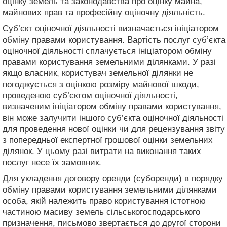
оцінку земель та законодавства про оцінку майна,
майнових прав та професійну оціночну діяльність.
Суб’єкт оціночної діяльності визначається ініціатором
обміну правами користування. Вартість послуг суб’єкта
оціночної діяльності сплачується ініціатором обміну
правами користування земельними ділянками. У разі
якщо власник, користувач земельної ділянки не
погоджується з оцінкою розміру майнової шкоди,
проведеною суб’єктом оціночної діяльності,
визначеним ініціатором обміну правами користування,
він може залучити іншого суб’єкта оціночної діяльності
для проведення нової оцінки чи для рецензування звіту
з попередньої експертної грошової оцінки земельних
ділянок. У цьому разі витрати на виконання таких
послуг несе їх замовник.
Для укладення договору оренди (суборенди) в порядку
обміну правами користування земельними ділянками
особа, якій належить право користування істотною
частиною масиву земель сільськогосподарського
призначення, письмово звертається до другої сторони