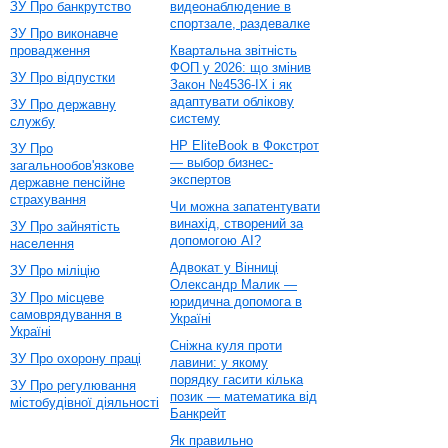
ЗУ Про банкрутство
видеонаблюдение в
спортзале, раздевалке
ЗУ Про виконавче
провадження
Квартальна звітність
ФОП у 2026: що змінив
ЗУ Про відпустки
Закон №4536-IX і як
адаптувати облікову
ЗУ Про державну
систему
службу
HP EliteBook в Фокстрот
ЗУ Про
— выбор бизнес-
загальнообов'язкове
экспертов
державне пенсійне
страхування
Чи можна запатентувати
винахід, створений за
ЗУ Про зайнятість
допомогою AI?
населення
Адвокат у Вінниці
ЗУ Про міліцію
Олександр Малик —
ЗУ Про місцеве
юридична допомога в
самоврядування в
Україні
Україні
Сніжна куля проти
ЗУ Про охорону праці
лавини: у якому
порядку гасити кілька
ЗУ Про регулювання
позик — математика від
містобудівної діяльності
Банкрейт
Як правильно