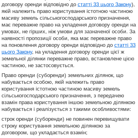
договору оренди відповідно до
статті 33 цього Закону
),
якій належить право користування істотною частиною
масиву земель сільськогосподарського призначення,
має переважне право на укладення договору оренди на
умовах, не гірших, ніж умови для зазначеної особи. За
наявності пропозиції особи, яка має переважне право
на поновлення договору оренди відповідно до
статті 33
цього Закону
, на укладення договору оренди цієї ж
земельної ділянки переважне право, встановлене цією
частиною, не застосовується.
Право оренди (суборенди) земельних ділянок, що
набувається особою, якій належить право
користування істотною частиною масиву земель
сільськогосподарського призначення, з передачею
взамін права користування іншою земельною ділянкою
набувається і реалізується з такими особливостями:
строк оренди (суборенди) не повинен перевищувати
строку користування земельною ділянкою за
договором, що укладається взамін;