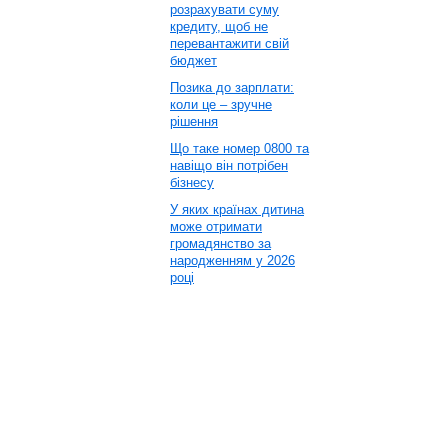
розрахувати суму
кредиту, щоб не
перевантажити свій
бюджет
Позика до зарплати:
коли це – зручне
рішення
Що таке номер 0800 та
навіщо він потрібен
бізнесу
У яких країнах дитина
може отримати
громадянство за
народженням у 2026
році