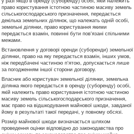
у разі якщо в оренду (суборенду) особі, якій належить
право користування істотною частиною масиву земель
сільськогосподарського призначення, передається
декілька земельних ділянок, що належать одній особі,
земельні ділянки, право користування якими
передається взамін, повинні бути пов’язані спільними
межами.
Встановлення у договорі оренди (суборенди) земельної
ділянки, право на яку передається взамін, інших умов,
ніж передбачені частиною п’ятою, допускається лише
за погодженням іншої сторони договору.
Власник або користувач земельної ділянки, земельна
ділянка якого передається в оренду (суборенду) особі,
якій належить право користування істотною частиною
масиву земель сільськогосподарського призначення,
має право на відшкодування майнової шкоди, завданої
йому в результаті такої передачі, у повному обсязі.
Розмір майнової шкоди визначається шляхом
проведення оцінки відповідно до законодавства про