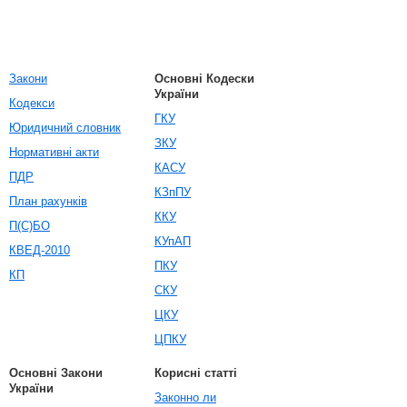
Закони
Основні Кодески
України
Кодекси
ГКУ
Юридичний словник
ЗКУ
Нормативні акти
КАСУ
ПДР
КЗпПУ
План рахунків
ККУ
П(С)БО
КУпАП
КВЕД-2010
ПКУ
КП
СКУ
ЦКУ
ЦПКУ
Основні Закони
Корисні статті
України
Законно ли