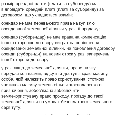
розмір орендної плати (плати за суборенду) має
відповідати орендній платі (платі за суборенду) за
договором, що укладається взамін;
орендар не має переважного права на купівлю
орендованої земельної ділянки у разі її продажу;
орендар (суборендар) не має права на компенсацію
іншою стороною договору витрат на поліпшення
орендованої земельної ділянки, на поновлення договору
оренди (суборенди) на новий строк у разі заперечень
іншої сторони договору;
у разі якщо до земельної ділянки, право на яку
передається взамін, відсутній доступ з краю масиву,
особа, якій належить право користування істотною
частиною масиву земель сільськогосподарського
призначення, зобов’язана забезпечити
землекористувачу право проходу, проїзду до такої
земельної ділянки на умовах безоплатного земельного
сервітуту;