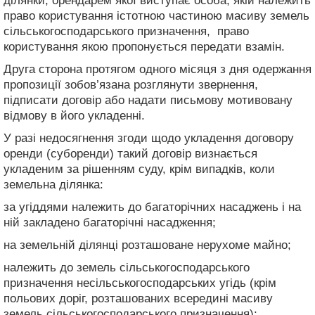
ділянки, орендарем якої виступає особа, якій належить
право користування істотною частиною масиву земель
сільськогосподарського призначення, право
користування якою пропонується передати взамін.
Друга сторона протягом одного місяця з дня одержання
пропозиції зобов’язана розглянути звернення,
підписати договір або надати письмову мотивовану
відмову в його укладенні.
У разі недосягнення згоди щодо укладення договору
оренди (суборенди) такий договір визнається
укладеним за рішенням суду, крім випадків, коли
земельна ділянка:
за угіддями належить до багаторічних насаджень і на
ній закладено багаторічні насадження;
на земельній ділянці розташоване нерухоме майно;
належить до земель сільськогосподарського
призначення несільськогосподарських угідь (крім
польових доріг, розташованих всередині масиву
земель сільськогосподарського призначення);