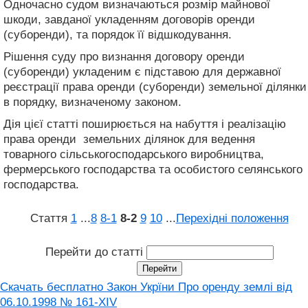
Одночасно судом визначаються розмір майнової
шкоди, завданої укладенням договорів оренди
(суборенди), та порядок її відшкодування.
Рішення суду про визнання договору оренди
(суборенди) укладеним є підставою для державної
реєстрації права оренди (суборенди) земельної ділянки
в порядку, визначеному законом.
Дія цієї статті поширюється на набуття і реалізацію
права оренди земельних ділянок для ведення
товарного сільськогосподарського виробництва,
фермерського господарства та особистого селянського
господарства.
Стаття
1
...
8
8‑1
8‑2
9
10
...
Перехідні положення
Перейти до статті
Скачать бесплатно Закон Укрїни Про оренду землі від
06.10.1998 № 161-XIV