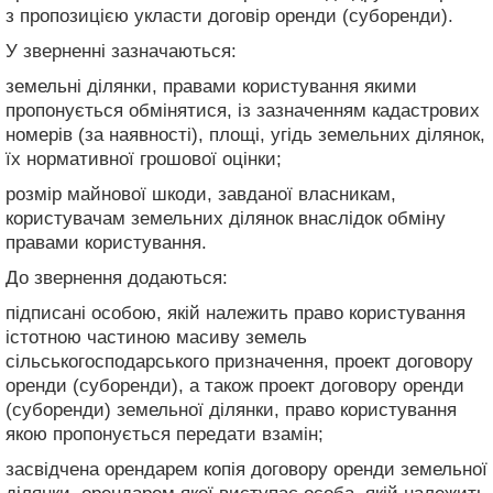
з пропозицією укласти договір оренди (суборенди).
У зверненні зазначаються:
земельні ділянки, правами користування якими
пропонується обмінятися, із зазначенням кадастрових
номерів (за наявності), площі, угідь земельних ділянок,
їх нормативної грошової оцінки;
розмір майнової шкоди, завданої власникам,
користувачам земельних ділянок внаслідок обміну
правами користування.
До звернення додаються:
підписані особою, якій належить право користування
істотною частиною масиву земель
сільськогосподарського призначення, проект договору
оренди (суборенди), а також проект договору оренди
(суборенди) земельної ділянки, право користування
якою пропонується передати взамін;
засвідчена орендарем копія договору оренди земельної