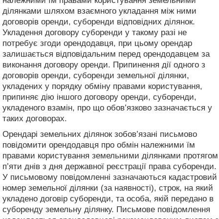
належними їм правами користування земельними
ділянками шляхом взаємного укладання між ними
договорів оренди, суборенди відповідних ділянок.
Укладення договору суборенди у такому разі не
потребує згоди орендодавця, при цьому орендар
залишається відповідальним перед орендодавцем за
виконання договору оренди. Припинення дії одного з
договорів оренди, суборенди земельної ділянки,
укладених у порядку обміну правами користування,
припиняє дію іншого договору оренди, суборенди,
укладеного взамін, про що обов’язково зазначається у
таких договорах.
Орендарі земельних ділянок зобов’язані письмово
повідомити орендодавця про обмін належними їм
правами користування земельними ділянками протягом
п’яти днів з дня державної реєстрації права суборенди.
У письмовому повідомленні зазначаються кадастровий
номер земельної ділянки (за наявності), строк, на який
укладено договір суборенди, та особа, якій передано в
суборенду земельну ділянку. Письмове повідомлення