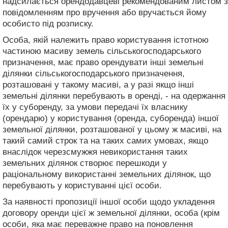
надсилається орендодавцеві рекомендованим листом з
повідомленням про вручення або вручається йому
особисто під розписку.
Особа, якій належить право користування істотною
частиною масиву земель сільськогосподарського
призначення, має право орендувати інші земельні
ділянки сільськогосподарського призначення,
розташовані у такому масиві, а у разі якщо інші
земельні ділянки перебувають в оренді, - на одержання
їх у суборенду, за умови передачі їх власнику
(орендарю) у користування (оренда, суборенда) іншої
земельної ділянки, розташованої у цьому ж масиві, на
такий самий строк та на таких самих умовах, якщо
внаслідок черезсмужжя невикористання таких
земельних ділянок створює перешкоди у
раціональному використанні земельних ділянок, що
перебувають у користуванні цієї особи.
За наявності пропозиції іншої особи щодо укладення
договору оренди цієї ж земельної ділянки, особа (крім
особи, яка має переважне право на поновлення