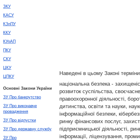
ЗКУ
КАСУ
КЗпПУ
ККУ
КУпАП
ПКУ
СКУ
ЦКУ
Наведені в цьому Законі термін
ЦПКУ
національна безпека - захищені
Основні Закони України
розвиток суспільства, своєчасне
ЗУ Про банкрутство
правоохоронної діяльності, боро
дитинства, освіти та науки, нау
ЗУ Про виконавче
провадження
інформаційної безпеки, кібербез
ЗУ Про відпустки
ринку фінансових послуг, захисту
підприємницької діяльності, ринк
ЗУ Про державну службу
інформації, ліцензування, проми
ЗУ Про