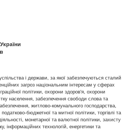
України
ів
успільства і держави, за якої забезпечуються сталий
тенційних загроз національним інтересам у сферах
граційної політики, охорони здоров'я, охорони
витку населення, забезпечення свободи слова та
 забезпечення, житлово-комунального господарства,
 податково-бюджетної та митної політики, торгівлі та
 діяльності, монетарної та валютної політики, захисту
ку, інформаційних технологій, енергетики та