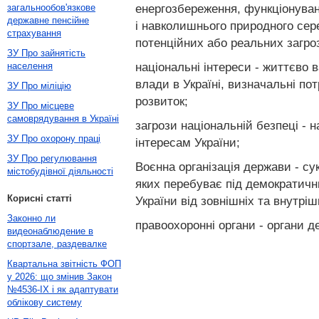
енергозбереження, функціонуван
загальнообов'язкове
державне пенсійне
і навколишнього природного сер
страхування
потенційних або реальних загро
ЗУ Про зайнятість
національні інтереси - життєво в
населення
влади в Україні, визначальні по
ЗУ Про міліцію
розвиток;
ЗУ Про місцеве
самоврядування в Україні
загрози національній безпеці -
ЗУ Про охорону праці
інтересам України;
ЗУ Про регулювання
Воєнна організація держави - су
містобудівної діяльності
яких перебуває під демократичн
Корисні статті
України від зовнішніх та внутріш
Законно ли
правоохоронні органи - органи д
видеонаблюдение в
спортзале, раздевалке
Квартальна звітність ФОП
у 2026: що змінив Закон
№4536-IX і як адаптувати
облікову систему