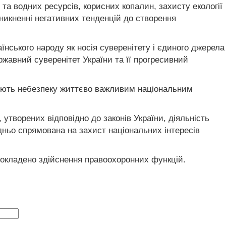
а водних ресурсів, корисних копалин, захисту екології
никненні негативних тенденцій до створення
раїнського народу як носія суверенітету і єдиного джерела
ржавний суверенітет України та її прогресивний
орюють небезпеку життєво важливим національним
 утворених відповідно до законів України, діяльність
дньо спрямована на захист національних інтересів
покладено здійснення правоохоронних функцій.