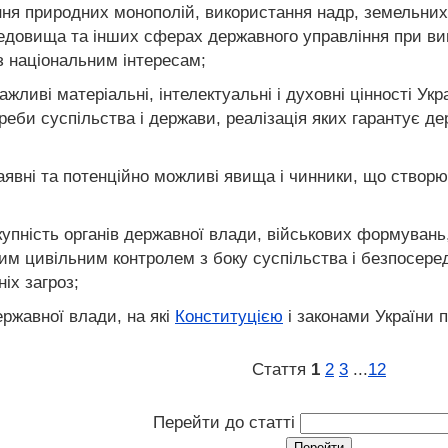
ня природних монополій, використання надр, земельних т
едовища та інших сферах державного управління при ви
з національним інтересам;
ажливі матеріальні, інтелектуальні і духовні цінності Ук
треби суспільства і держави, реалізація яких гарантує де
 наявні та потенційно можливі явища і чинники, що ств
купність органів державної влади, військових формувань,
им цивільним контролем з боку суспільства і безпосере
ніх загроз;
ержавної влади, на які
Конституцією
і законами України 
Стаття
1
2
3
...
12
Перейти до статті