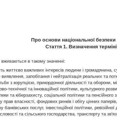
Про основи національної безпеки 
Стаття 1. Визначення термін
и вживаються в такому значенні:
сть життєво важливих інтересів людини і громадянина, с
 виявлення, запобігання і нейтралізація реальних та по
тьби з корупцією, прикордонної діяльності та оборони, мі
ково-технічної та інноваційної політики, культурного роз
пеки та кіберзахисту, соціальної політики та пенсійного
 прав власності, фондових ринків і обігу цінних паперів,
у банківських послуг, інвестиційної політики, ревізійної
словості та сільського господарства, транспорту та зв'яз