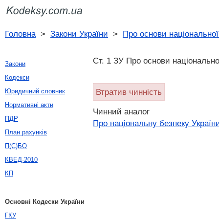
Головна
>
Закони України
>
Про основи національної
Ст. 1 ЗУ Про основи національно
Закони
Кодекси
Втратив чинність
Юридичний словник
Нормативні акти
Чинний аналог
ПДР
Про національну безпеку Україн
План рахунків
П(С)БО
КВЕД-2010
КП
Основні Кодески України
ГКУ