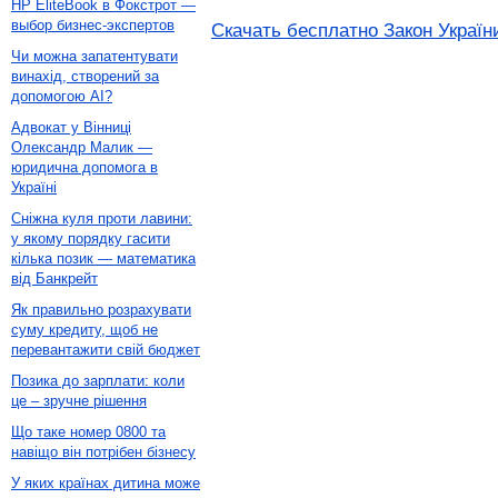
HP EliteBook в Фокстрот —
выбор бизнес-экспертов
Скачать бесплатно Закон України
Чи можна запатентувати
винахід, створений за
допомогою AI?
Адвокат у Вінниці
Олександр Малик —
юридична допомога в
Україні
Сніжна куля проти лавини:
у якому порядку гасити
кілька позик — математика
від Банкрейт
Як правильно розрахувати
суму кредиту, щоб не
перевантажити свій бюджет
Позика до зарплати: коли
це – зручне рішення
Що таке номер 0800 та
навіщо він потрібен бізнесу
У яких країнах дитина може