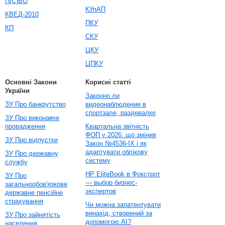
П(С)БО
КУпАП
КВЕД-2010
ПКУ
КП
СКУ
ЦКУ
ЦПКУ
Основні Закони
Корисні статті
України
Законно ли
ЗУ Про банкрутство
видеонаблюдение в
спортзале, раздевалке
ЗУ Про виконавче
провадження
Квартальна звітність
ФОП у 2026: що змінив
ЗУ Про відпустки
Закон №4536-IX і як
адаптувати облікову
ЗУ Про державну
систему
службу
HP EliteBook в Фокстрот
ЗУ Про
— выбор бизнес-
загальнообов'язкове
экспертов
державне пенсійне
страхування
Чи можна запатентувати
винахід, створений за
ЗУ Про зайнятість
допомогою AI?
населення