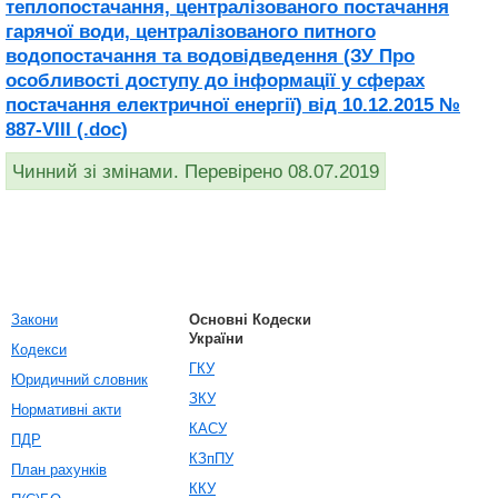
теплопостачання, централізованого постачання
гарячої води, централізованого питного
водопостачання та водовідведення (ЗУ Про
особливості доступу до інформації у сферах
постачання електричної енергії) від 10.12.2015 №
887-VIII (.doc)
Чинний зі змінами. Перевірено 08.07.2019
Закони
Основні Кодески
України
Кодекси
ГКУ
Юридичний словник
ЗКУ
Нормативні акти
КАСУ
ПДР
КЗпПУ
План рахунків
ККУ