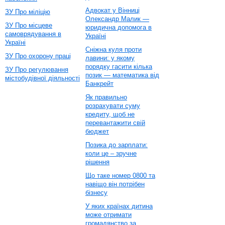
Адвокат у Вінниці
ЗУ Про міліцію
Олександр Малик —
ЗУ Про місцеве
юридична допомога в
самоврядування в
Україні
Україні
Сніжна куля проти
ЗУ Про охорону праці
лавини: у якому
порядку гасити кілька
ЗУ Про регулювання
позик — математика від
містобудівної діяльності
Банкрейт
Як правильно
розрахувати суму
кредиту, щоб не
перевантажити свій
бюджет
Позика до зарплати:
коли це – зручне
рішення
Що таке номер 0800 та
навіщо він потрібен
бізнесу
У яких країнах дитина
може отримати
громадянство за