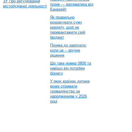
ЗУ Про регулювання
позик — математика від
містобудівної діяльності
Банкрейт
Як правильно
розрахувати суму
кредиту, щоб не
перевантажити свій
бюджет
Позика до зарплати:
коли це – зручне
рішення
Що таке номер 0800 та
навіщо він потрібен
бізнесу
У яких країнах дитина
може отримати
громадянство за
народженням у 2026
році