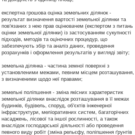
експертна грошова оцінка земельних ділянок -
результат визначення вартості земельної ділянки та
пов'язаних з нею прав оцінювачем (експертом з питань
оцінки земельної ділянки) із застосуванням сукупності
підходів, методів та оціночних процедур, що
забезпечують збір та аналіз даних, проведення
розрахунків і оформлення результатів у вигляді звіту;
земельна ділянка - частина земної поверхні з
установленими межами, певним місцем розташування,
з визначеними щодо неї правами;
земельні поліпшення - зміна якісних характеристик
земельної ділянки внаслідок розташування в її межах
будинків, будівель, споруд, об'єктів інженерної
інфраструктури, меліоративних систем, багаторічних
насаджень, лісової та іншої рослинності, а також
внаслідок господарської діяльності або проведення
певного виду робіт (зміна рельєфу, поліпшення ґрунтів