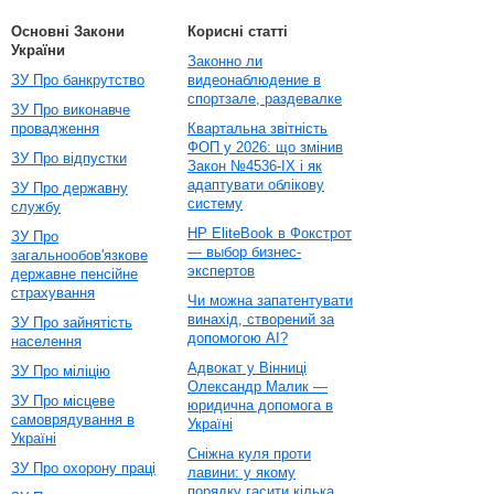
Основні Закони
Корисні статті
України
Законно ли
ЗУ Про банкрутство
видеонаблюдение в
спортзале, раздевалке
ЗУ Про виконавче
провадження
Квартальна звітність
ФОП у 2026: що змінив
ЗУ Про відпустки
Закон №4536-IX і як
адаптувати облікову
ЗУ Про державну
систему
службу
HP EliteBook в Фокстрот
ЗУ Про
— выбор бизнес-
загальнообов'язкове
экспертов
державне пенсійне
страхування
Чи можна запатентувати
винахід, створений за
ЗУ Про зайнятість
допомогою AI?
населення
Адвокат у Вінниці
ЗУ Про міліцію
Олександр Малик —
ЗУ Про місцеве
юридична допомога в
самоврядування в
Україні
Україні
Сніжна куля проти
ЗУ Про охорону праці
лавини: у якому
порядку гасити кілька