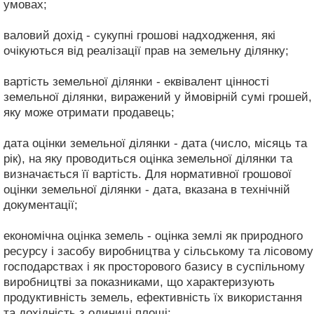
умовах;
валовий дохід - сукупні грошові надходження, які
очікуються від реалізації прав на земельну ділянку;
вартість земельної ділянки - еквівалент цінності
земельної ділянки, виражений у ймовірній сумі грошей,
яку може отримати продавець;
дата оцінки земельної ділянки - дата (число, місяць та
рік), на яку проводиться оцінка земельної ділянки та
визначається її вартість. Для нормативної грошової
оцінки земельної ділянки - дата, вказана в технічній
документації;
економічна оцінка земель - оцінка землі як природного
ресурсу і засобу виробництва у сільському та лісовому
господарствах і як просторового базису в суспільному
виробництві за показниками, що характеризують
продуктивність земель, ефективність їх використання
та дохідність з одиниці площі;