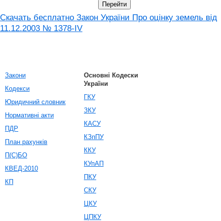
Скачать бесплатно Закон України Про оцінку земель від
11.12.2003 № 1378-IV
Закони
Основні Кодески
України
Кодекси
ГКУ
Юридичний словник
ЗКУ
Нормативні акти
КАСУ
ПДР
КЗпПУ
План рахунків
ККУ
П(С)БО
КУпАП
КВЕД-2010
ПКУ
КП
СКУ
ЦКУ
ЦПКУ