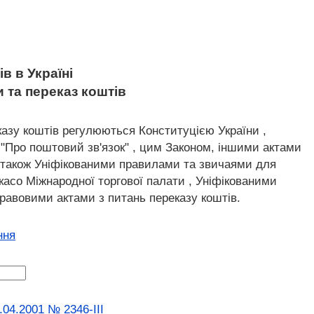
в в Україні
и та переказ коштів
еказу коштів регулюються Конституцією України ,
, "Про поштовий зв'язок" , цим Законом, іншими актами
а також Уніфікованими правилами та звичаями для
касо Міжнародної торгової палати , Уніфікованими
равовими актами з питань переказу коштів.
ння
.04.2001 № 2346-III