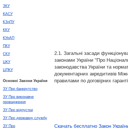
ЗКУ
КАСУ
КЗпПУ
ККУ
КУпАП
ПКУ
2.1. Загальні засади функціонув
СКУ
законами України "Про Національ
ЦКУ
законодавства України та норма
ЦПКУ
документарних акредитивів Міжн
правилами по договірних гарант
Основні Закони України
ЗУ Про банкрутство
ЗУ Про виконавче
провадження
ЗУ Про відпустки
ЗУ Про державну службу
Скачать бесплатно Закон України 
ЗУ Про