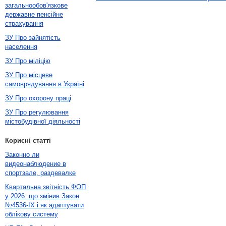
загальнообов'язкове
державне пенсійне
страхування
ЗУ Про зайнятість
населення
ЗУ Про міліцію
ЗУ Про місцеве
самоврядування в Україні
ЗУ Про охорону праці
ЗУ Про регулювання
містобудівної діяльності
Корисні статті
Законно ли
видеонаблюдение в
спортзале, раздевалке
Квартальна звітність ФОП
у 2026: що змінив Закон
№4536-IX і як адаптувати
облікову систему