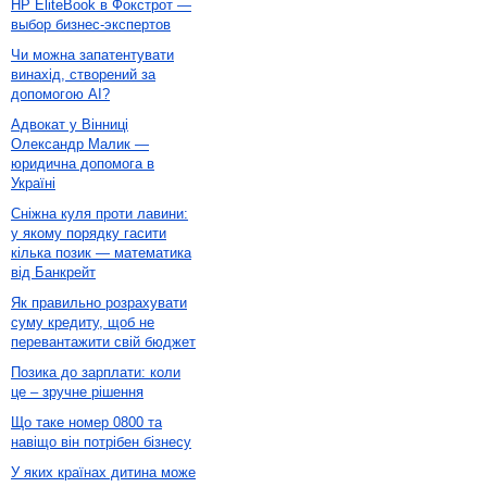
HP EliteBook в Фокстрот —
выбор бизнес-экспертов
Чи можна запатентувати
винахід, створений за
допомогою AI?
Адвокат у Вінниці
Олександр Малик —
юридична допомога в
Україні
Сніжна куля проти лавини:
у якому порядку гасити
кілька позик — математика
від Банкрейт
Як правильно розрахувати
суму кредиту, щоб не
перевантажити свій бюджет
Позика до зарплати: коли
це – зручне рішення
Що таке номер 0800 та
навіщо він потрібен бізнесу
У яких країнах дитина може