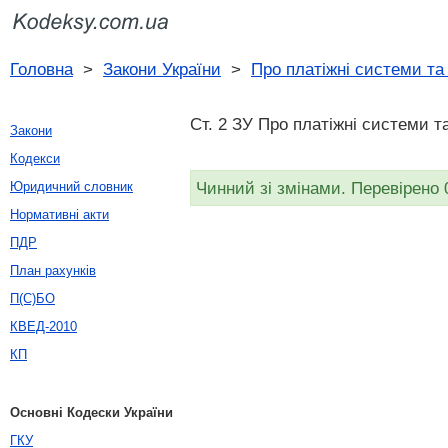
Головна
>
Закони України
>
Про платіжні системи та 
Ст. 2 ЗУ Про платіжні системи та
Закони
Кодекси
Чинний зі змінами. Перевірено 
Юридичний словник
Нормативні акти
ПДР
План рахунків
П(С)БО
КВЕД-2010
КП
Основні Кодески України
ГКУ