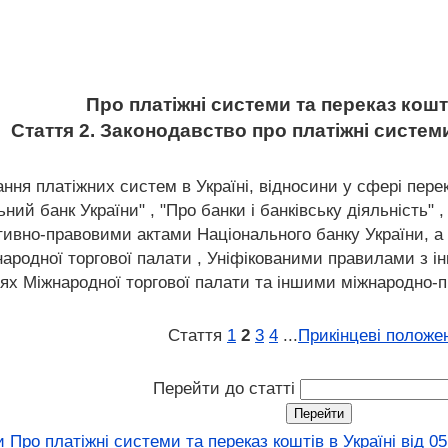
Про платіжні системи та переказ кошті
Стаття 2. Законодавство про платіжні систем
ання платіжних систем в Україні, відносини у сфері пер
ний банк України" , "Про банки і банківську діяльність" 
тивно-правовими актами Національного банку України, 
ародної торгової палати , Уніфікованими правилами з ін
іях Міжнародної торгової палати та іншими міжнародно-п
Стаття
1
2
3
4
...
Прикінцеві положе
Перейти до статті
Про платіжні системи та переказ коштів в Україні від 05