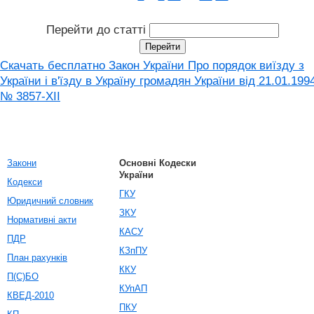
Перейти до статті
Скачать бесплатно Закон України Про порядок виїзду з
України і в'їзду в Україну громадян України від 21.01.199
№ 3857-XII
Закони
Основні Кодески
України
Кодекси
ГКУ
Юридичний словник
ЗКУ
Нормативні акти
КАСУ
ПДР
КЗпПУ
План рахунків
ККУ
П(С)БО
КУпАП
КВЕД-2010
ПКУ