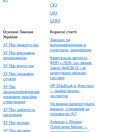
КП
СКУ
ЦКУ
ЦПКУ
Основні Закони
Корисні статті
України
Законно ли
ЗУ Про банкрутство
видеонаблюдение в
спортзале, раздевалке
ЗУ Про виконавче
провадження
Квартальна звітність
ФОП у 2026: що змінив
ЗУ Про відпустки
Закон №4536-IX і як
адаптувати облікову
ЗУ Про державну
систему
службу
HP EliteBook в Фокстрот
ЗУ Про
— выбор бизнес-
загальнообов'язкове
экспертов
державне пенсійне
страхування
Чи можна запатентувати
винахід, створений за
ЗУ Про зайнятість
допомогою AI?
населення
Адвокат у Вінниці
ЗУ Про міліцію
Олександр Малик —
ЗУ Про місцеве
юридична допомога в