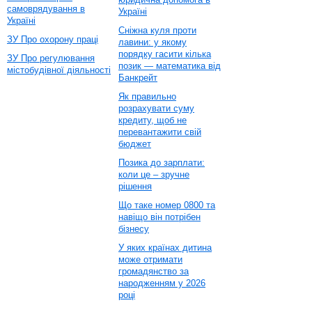
самоврядування в
Україні
Україні
Сніжна куля проти
ЗУ Про охорону праці
лавини: у якому
порядку гасити кілька
ЗУ Про регулювання
позик — математика від
містобудівної діяльності
Банкрейт
Як правильно
розрахувати суму
кредиту, щоб не
перевантажити свій
бюджет
Позика до зарплати:
коли це – зручне
рішення
Що таке номер 0800 та
навіщо він потрібен
бізнесу
У яких країнах дитина
може отримати
громадянство за
народженням у 2026
році