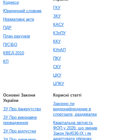
Кодекси
ГКУ
Юридичний словник
ЗКУ
Нормативні акти
КАСУ
ПДР
КЗпПУ
План рахунків
ККУ
П(С)БО
КУпАП
КВЕД-2010
ПКУ
КП
СКУ
ЦКУ
ЦПКУ
Основні Закони
Корисні статті
України
Законно ли
ЗУ Про банкрутство
видеонаблюдение в
спортзале, раздевалке
ЗУ Про виконавче
провадження
Квартальна звітність
ФОП у 2026: що змінив
ЗУ Про відпустки
Закон №4536-IX і як
адаптувати облікову
ЗУ Про державну