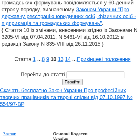
громадських формувань повідомляється у 60-денний
строк у порядку, визначеному
Законом України "Про
державну реєстрацію юридичних осіб, фізичних осіб -
підприємців та громадських формувань"
.
{ Стаття 10 із змінами, внесеними згідно із Законами N
3205-VI від 07.04.2011, N 5461-VI від 16.10.2012; в
редакції Закону N 835-VIII від 26.11.2015 }
Стаття
1
...
8
9
10
13
14
...
Прикінцеві положення
Перейти до статті
Скачать бесплатно Закон України Про професійних
творчих працівників та творчі спілки від 07.10.1997 №
554/97-ВР
Закони
Основні Кодески
України