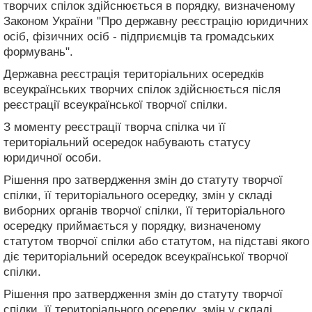
творчих спілок здійснюється в порядку, визначеному
Законом України "Про державну реєстрацію юридичних
осіб, фізичних осіб - підприємців та громадських
формувань".
Державна реєстрація територіальних осередків
всеукраїнських творчих спілок здійснюється після
реєстрації всеукраїнської творчої спілки.
З моменту реєстрації творча спілка чи її
територіальний осередок набувають статусу
юридичної особи.
Рішення про затвердження змін до статуту творчої
спілки, її територіального осередку, змін у складі
виборних органів творчої спілки, її територіального
осередку приймається у порядку, визначеному
статутом творчої спілки або статутом, на підставі якого
діє територіальний осередок всеукраїнської творчої
спілки.
Рішення про затвердження змін до статуту творчої
спілки, її територіального осередку, змін у складі