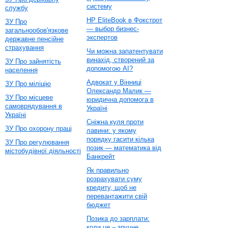
систему
службу
HP EliteBook в Фокстрот
ЗУ Про
— выбор бизнес-
загальнообов'язкове
экспертов
державне пенсійне
страхування
Чи можна запатентувати
винахід, створений за
ЗУ Про зайнятість
допомогою AI?
населення
Адвокат у Вінниці
ЗУ Про міліцію
Олександр Малик —
ЗУ Про місцеве
юридична допомога в
самоврядування в
Україні
Україні
Сніжна куля проти
ЗУ Про охорону праці
лавини: у якому
порядку гасити кілька
ЗУ Про регулювання
позик — математика від
містобудівної діяльності
Банкрейт
Як правильно
розрахувати суму
кредиту, щоб не
перевантажити свій
бюджет
Позика до зарплати:
коли це – зручне