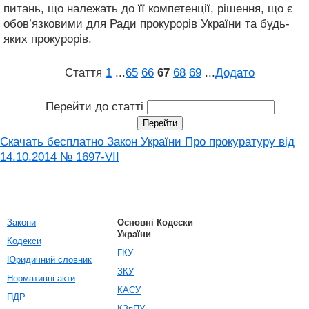
питань, що належать до її компетенції, рішення, що є
обов’язковими для Ради прокурорів України та будь-
яких прокурорів.
Стаття
1
...
65
66
67
68
69
...
Додато
Перейти до статті
Скачать бесплатно Закон України Про прокуратуру від
14.10.2014 № 1697-VII
Закони
Основні Кодески
України
Кодекси
ГКУ
Юридичний словник
ЗКУ
Нормативні акти
КАСУ
ПДР
КЗпПУ