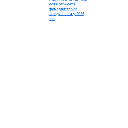
може отримати
громадянство за
народженням у 2026
році