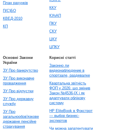
План рахунків
ККУ
П(С)БО
КУпАП
КВЕД-2010
ПКУ
КП
СКУ
ЦКУ
ЦПКУ
Основні Закони
Корисні статті
України
Законно ли
ЗУ Про банкрутство
видеонаблюдение в
спортзале, раздевалке
ЗУ Про виконавче
провадження
Квартальна звітність
ФОП у 2026: що змінив
ЗУ Про відпустки
Закон №4536-IX і як
адаптувати облікову
ЗУ Про державну
систему
службу
HP EliteBook в Фокстрот
ЗУ Про
— выбор бизнес-
загальнообов'язкове
экспертов
державне пенсійне
страхування
Чи можна запатентувати