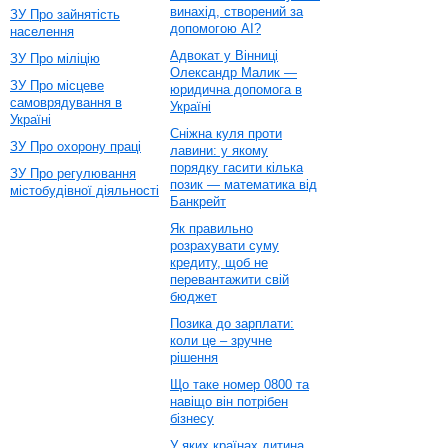
винахід, створений за
ЗУ Про зайнятість
допомогою AI?
населення
Адвокат у Вінниці
ЗУ Про міліцію
Олександр Малик —
ЗУ Про місцеве
юридична допомога в
самоврядування в
Україні
Україні
Сніжна куля проти
ЗУ Про охорону праці
лавини: у якому
порядку гасити кілька
ЗУ Про регулювання
позик — математика від
містобудівної діяльності
Банкрейт
Як правильно
розрахувати суму
кредиту, щоб не
перевантажити свій
бюджет
Позика до зарплати:
коли це – зручне
рішення
Що таке номер 0800 та
навіщо він потрібен
бізнесу
У яких країнах дитина