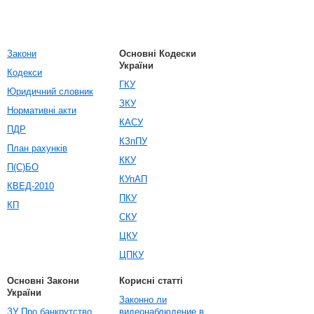
Закони
Основні Кодески
України
Кодекси
ГКУ
Юридичний словник
ЗКУ
Нормативні акти
КАСУ
ПДР
КЗпПУ
План рахунків
ККУ
П(С)БО
КУпАП
КВЕД-2010
ПКУ
КП
СКУ
ЦКУ
ЦПКУ
Основні Закони
Корисні статті
України
Законно ли
ЗУ Про банкрутство
видеонаблюдение в