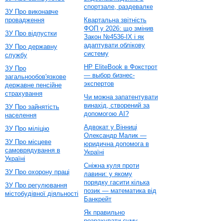
спортзале, раздевалке
ЗУ Про виконавче
провадження
Квартальна звітність
ФОП у 2026: що змінив
ЗУ Про відпустки
Закон №4536-IX і як
адаптувати облікову
ЗУ Про державну
систему
службу
HP EliteBook в Фокстрот
ЗУ Про
— выбор бизнес-
загальнообов'язкове
экспертов
державне пенсійне
страхування
Чи можна запатентувати
винахід, створений за
ЗУ Про зайнятість
допомогою AI?
населення
Адвокат у Вінниці
ЗУ Про міліцію
Олександр Малик —
ЗУ Про місцеве
юридична допомога в
самоврядування в
Україні
Україні
Сніжна куля проти
ЗУ Про охорону праці
лавини: у якому
порядку гасити кілька
ЗУ Про регулювання
позик — математика від
містобудівної діяльності
Банкрейт
Як правильно
розрахувати суму