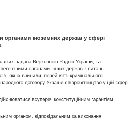
и органами іноземних держав у сфері
а
ть яких надана Верховною Радою України, та
мпетентними органами інших держав з питань
б, які їх вчинили, перейнятті кримінального
народного договору України співробітництво у цій сфері
дійснюватися всупереч конституційним гарантіям
льним органом, відповідальним за виконання