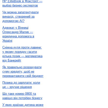
HP EliteBook в Фокстрот —
выбор бизнес-экспертов
Чи можна запатентувати
винахід, створений за
допомогою AI?
Адвокат у Вінниці
Олександр Малик —
юридична допомога в
Україні
Сніжна куля проти лавини:
у якому порядку гасити
кілька позик — математика
від Банкрейт
Як правильно розрахувати
суму кредиту, щоб не
перевантажити свій бюджет
Позика до зарплати: коли
це – зручне рішення
Що таке номер 0800 та
навіщо він потрібен бізнесу
У яких країнах дитина може