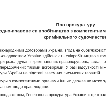
Про прокуратуру
родно-правове співробітництво з компетентним
кримінального судочинств
міжнародними договорами України, згода на обов’язковіс
конодавством України здійснюють співробітництво з ко
и розслідуванні кримінальних правопорушень, видачі осі
передбачених такими договорами. У разі відсутності між
ури України на підставі взаємних письмових гарантій.
атури з компетентними органами інших держав не може з
’язанням щодо прав людини.
конодавством, Генеральна прокуратура України є центра