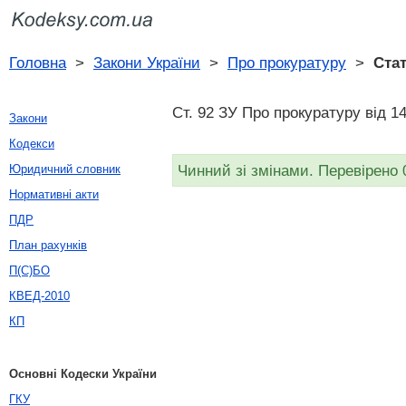
Головна
>
Закони України
>
Про прокуратуру
>
Стат
Ст. 92 ЗУ Про прокуратуру від 1
Закони
Кодекси
Чинний зі змінами. Перевірено 
Юридичний словник
Нормативні акти
ПДР
План рахунків
П(С)БО
КВЕД-2010
КП
Основні Кодески України
ГКУ