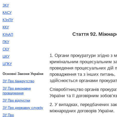
ЗКУ
КАСУ
КЗпПУ
ККУ
Стаття 92. Міжна
КУпАП
ПКУ
СКУ
1. Органи прокуратури згідно з 
ЦКУ
кримінальним процесуальним за
ЦПКУ
проведення процесуальних дій пр
провадження та з інших питань, 
Основні Закони України
здійснюється органами прокурат
ЗУ Про банкрутство
ЗУ Про виконавче
Співробітництво органів прокур
провадження
України та її договірним зобов
ЗУ Про відпустки
2. У випадках, передбачених за
ЗУ Про державну службу
міжнародних договорів України.
ЗУ Про