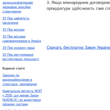
3. Якщо міжнародним договором 
загальнообов'язкове
державне пенсійне
прокуратури здійснюють таке спі
страхування
ЗУ Про зайнятість
населення
ЗУ Про міліцію
ЗУ Про місцеве
самоврядування в Україні
Скачать бесплатно Закон України
ЗУ Про охорону праці
ЗУ Про регулювання
містобудівної діяльності
Корисні статті
Законно ли
видеонаблюдение в
спортзале, раздевалке
Квартальна звітність ФОП
у 2026: що змінив Закон
№4536-IX і як адаптувати
облікову систему