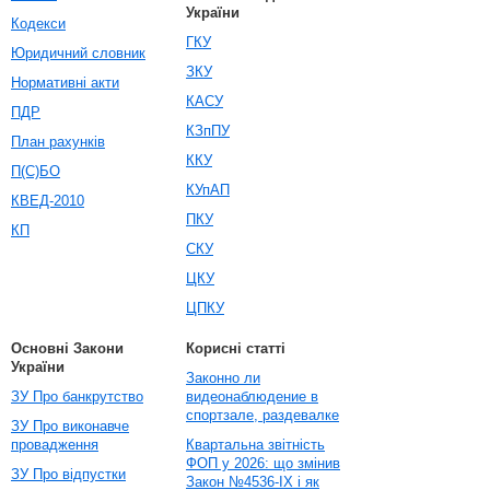
України
Кодекси
ГКУ
Юридичний словник
ЗКУ
Нормативні акти
КАСУ
ПДР
КЗпПУ
План рахунків
ККУ
П(С)БО
КУпАП
КВЕД-2010
ПКУ
КП
СКУ
ЦКУ
ЦПКУ
Основні Закони
Корисні статті
України
Законно ли
ЗУ Про банкрутство
видеонаблюдение в
спортзале, раздевалке
ЗУ Про виконавче
провадження
Квартальна звітність
ФОП у 2026: що змінив
ЗУ Про відпустки
Закон №4536-IX і як