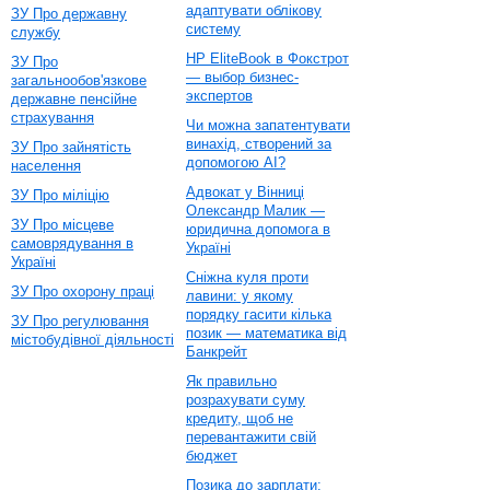
адаптувати облікову
ЗУ Про державну
систему
службу
HP EliteBook в Фокстрот
ЗУ Про
— выбор бизнес-
загальнообов'язкове
экспертов
державне пенсійне
страхування
Чи можна запатентувати
винахід, створений за
ЗУ Про зайнятість
допомогою AI?
населення
Адвокат у Вінниці
ЗУ Про міліцію
Олександр Малик —
ЗУ Про місцеве
юридична допомога в
самоврядування в
Україні
Україні
Сніжна куля проти
ЗУ Про охорону праці
лавини: у якому
порядку гасити кілька
ЗУ Про регулювання
позик — математика від
містобудівної діяльності
Банкрейт
Як правильно
розрахувати суму
кредиту, щоб не
перевантажити свій
бюджет
Позика до зарплати: