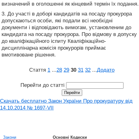
визначений в оголошенні як кінцевий термін їх подання.
3. До участі в доборі кандидатів на посаду прокурора
допускаються особи, які подали всі необхідні
документи і відповідають вимогам, установленим до
кандидата на посаду прокурора. Про відмову в допуску
до кваліфікаційного іспиту Кваліфікаційно-
дисциплінарна комісія прокурорів приймає
вмотивоване рішення.
Стаття
1
...
28
29
30
31
32
...
Додато
Перейти до статті
Скачать бесплатно Закон України Про прокуратуру від
14.10.2014 № 1697-VII
Закони
Основні Кодески