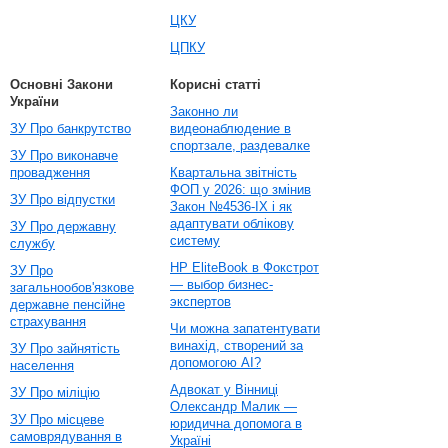
ЦКУ
ЦПКУ
Основні Закони
Корисні статті
України
Законно ли
ЗУ Про банкрутство
видеонаблюдение в
спортзале, раздевалке
ЗУ Про виконавче
провадження
Квартальна звітність
ФОП у 2026: що змінив
ЗУ Про відпустки
Закон №4536-IX і як
адаптувати облікову
ЗУ Про державну
систему
службу
HP EliteBook в Фокстрот
ЗУ Про
— выбор бизнес-
загальнообов'язкове
экспертов
державне пенсійне
страхування
Чи можна запатентувати
винахід, створений за
ЗУ Про зайнятість
допомогою AI?
населення
Адвокат у Вінниці
ЗУ Про міліцію
Олександр Малик —
ЗУ Про місцеве
юридична допомога в
самоврядування в
Україні