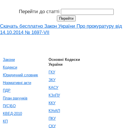
Перейти до статті
Скачать бесплатно Закон України Про прокуратуру від
14.10.2014 № 1697-VII
Закони
Основні Кодески
України
Кодекси
ГКУ
Юридичний словник
ЗКУ
Нормативні акти
КАСУ
ПДР
КЗпПУ
План рахунків
ККУ
П(С)БО
КУпАП
КВЕД-2010
ПКУ
КП
СКУ