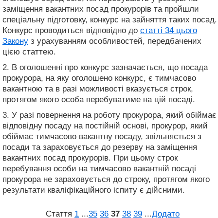
заміщення вакантних посад прокурорів та пройшли
спеціальну підготовку, конкурс на зайняття таких посад.
Конкурс проводиться відповідно до
статті 34 цього
Закону
з урахуванням особливостей, передбачених
цією статтею.
2. В оголошенні про конкурс зазначається, що посада
прокурора, на яку оголошено конкурс, є тимчасово
вакантною та в разі можливості вказується строк,
протягом якого особа перебуватиме на цій посаді.
3. У разі повернення на роботу прокурора, який обіймає
відповідну посаду на постійній основі, прокурор, який
обіймає тимчасово вакантну посаду, звільняється з
посади та зараховується до резерву на заміщення
вакантних посад прокурорів. При цьому строк
перебування особи на тимчасово вакантній посаді
прокурора не зараховується до строку, протягом якого
результати кваліфікаційного іспиту є дійсними.
Стаття
1
...
35
36
37
38
39
...
Додато