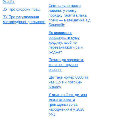
Україні
Сніжна куля проти
ЗУ Про охорону праці
лавини: у якому
порядку гасити кілька
ЗУ Про регулювання
позик — математика від
містобудівної діяльності
Банкрейт
Як правильно
розрахувати суму
кредиту, щоб не
перевантажити свій
бюджет
Позика до зарплати:
коли це – зручне
рішення
Що таке номер 0800 та
навіщо він потрібен
бізнесу
У яких країнах дитина
може отримати
громадянство за
народженням у 2026
році