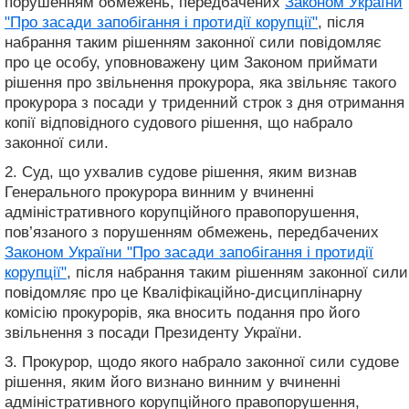
порушенням обмежень, передбачених
Законом України
"Про засади запобігання і протидії корупції"
, після
набрання таким рішенням законної сили повідомляє
про це особу, уповноважену цим Законом приймати
рішення про звільнення прокурора, яка звільняє такого
прокурора з посади у триденний строк з дня отримання
копії відповідного судового рішення, що набрало
законної сили.
2. Суд, що ухвалив судове рішення, яким визнав
Генерального прокурора винним у вчиненні
адміністративного корупційного правопорушення,
пов’язаного з порушенням обмежень, передбачених
Законом України "Про засади запобігання і протидії
корупції"
, після набрання таким рішенням законної сили
повідомляє про це Кваліфікаційно-дисциплінарну
комісію прокурорів, яка вносить подання про його
звільнення з посади Президенту України.
3. Прокурор, щодо якого набрало законної сили судове
рішення, яким його визнано винним у вчиненні
адміністративного корупційного правопорушення,