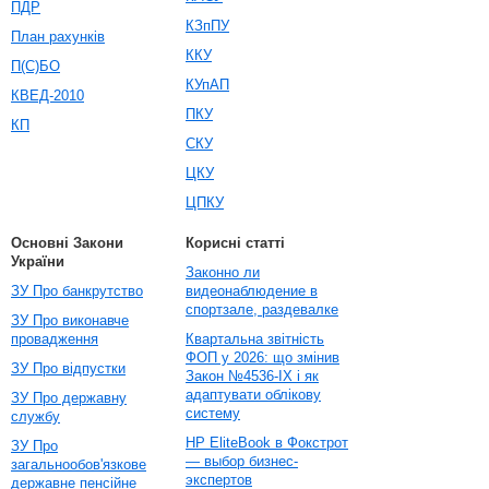
ПДР
КЗпПУ
План рахунків
ККУ
П(С)БО
КУпАП
КВЕД-2010
ПКУ
КП
СКУ
ЦКУ
ЦПКУ
Основні Закони
Корисні статті
України
Законно ли
ЗУ Про банкрутство
видеонаблюдение в
спортзале, раздевалке
ЗУ Про виконавче
провадження
Квартальна звітність
ФОП у 2026: що змінив
ЗУ Про відпустки
Закон №4536-IX і як
адаптувати облікову
ЗУ Про державну
систему
службу
HP EliteBook в Фокстрот
ЗУ Про
— выбор бизнес-
загальнообов'язкове
экспертов
державне пенсійне