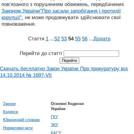
пов’язаного з порушенням обмежень, передбачених
Законом України"Про засади запобігання і протидії
корупції"
, не може продовжувати здійснювати свої
повноваження.
Стаття
1
...
52
53
54
55
56
...
Додато
Перейти до статті
Скачать бесплатно Закон України Про прокуратуру від
14.10.2014 № 1697-VII
Закони
Основні Кодески
України
Кодекси
ГКУ
Юридичний словник
ЗКУ
Нормативні акти
КАСУ