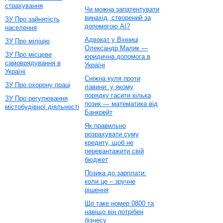
страхування
Чи можна запатентувати
винахід, створений за
ЗУ Про зайнятість
допомогою AI?
населення
Адвокат у Вінниці
ЗУ Про міліцію
Олександр Малик —
ЗУ Про місцеве
юридична допомога в
самоврядування в
Україні
Україні
Сніжна куля проти
ЗУ Про охорону праці
лавини: у якому
порядку гасити кілька
ЗУ Про регулювання
позик — математика від
містобудівної діяльності
Банкрейт
Як правильно
розрахувати суму
кредиту, щоб не
перевантажити свій
бюджет
Позика до зарплати:
коли це – зручне
рішення
Що таке номер 0800 та
навіщо він потрібен
бізнесу