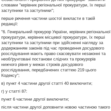
словами "керівник регіональної прокуратури, їх перші
заступники та заступники";
перше речення частини шостої викласти в такій
редакції:
"6. Генеральний прокурор України, керівник регіональної
прокуратури, керівник місцевої прокуратури, їх перші
заступники та заступники при здійсненні нагляду за
додержанням законів під час проведення досудового
розслідування мають право скасовувати незаконні та
необґрунтовані постанови слідчих та прокурорів
нижчого рівня у межах строків досудового
розслідування, передбачених статтею 219 цього
Кодексу";
в) пункт 4 частини другої статті 40 виключити;
г) у статті 87:
пункт 6 частини другої виключити;
після частини другої доповнити новою частиною такого