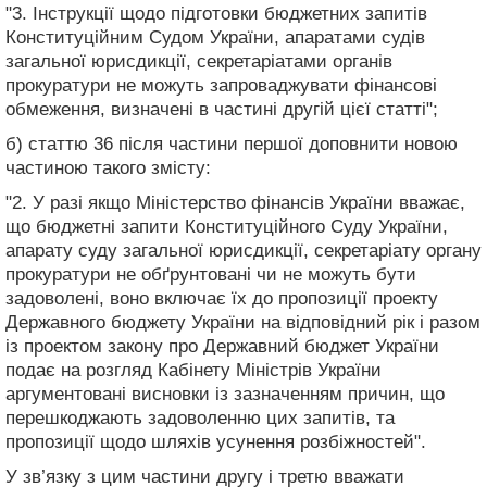
"3. Інструкції щодо підготовки бюджетних запитів
Конституційним Судом України, апаратами судів
загальної юрисдикції, секретаріатами органів
прокуратури не можуть запроваджувати фінансові
обмеження, визначені в частині другій цієї статті";
б) статтю 36 після частини першої доповнити новою
частиною такого змісту:
"2. У разі якщо Міністерство фінансів України вважає,
що бюджетні запити Конституційного Суду України,
апарату суду загальної юрисдикції, секретаріату органу
прокуратури не обґрунтовані чи не можуть бути
задоволені, воно включає їх до пропозиції проекту
Державного бюджету України на відповідний рік і разом
із проектом закону про Державний бюджет України
подає на розгляд Кабінету Міністрів України
аргументовані висновки із зазначенням причин, що
перешкоджають задоволенню цих запитів, та
пропозиції щодо шляхів усунення розбіжностей".
У зв’язку з цим частини другу і третю вважати