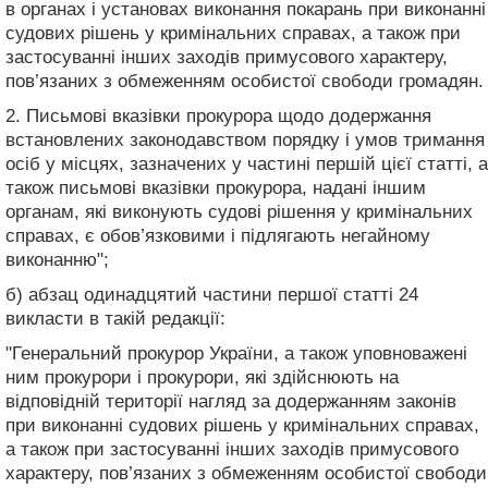
в органах і установах виконання покарань при виконанні
судових рішень у кримінальних справах, а також при
застосуванні інших заходів примусового характеру,
пов’язаних з обмеженням особистої свободи громадян.
2. Письмові вказівки прокурора щодо додержання
встановлених законодавством порядку і умов тримання
осіб у місцях, зазначених у частині першій цієї статті, а
також письмові вказівки прокурора, надані іншим
органам, які виконують судові рішення у кримінальних
справах, є обов’язковими і підлягають негайному
виконанню";
б) абзац одинадцятий частини першої статті 24
викласти в такій редакції:
"Генеральний прокурор України, а також уповноважені
ним прокурори і прокурори, які здійснюють на
відповідній території нагляд за додержанням законів
при виконанні судових рішень у кримінальних справах,
а також при застосуванні інших заходів примусового
характеру, пов’язаних з обмеженням особистої свободи