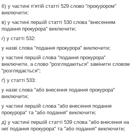
б) у частині п’ятій статті 529 слово "прокурором"
виключити;
в) у частині першій статті 530 слова "внесенням
подання прокурора" виключити;
г) у статті 532:
у назві слова "подання прокурора" виключити;
у частині першій слова "подання прокурора"
виключити, а слово "розглядаються" замінити словом
"розглядається";
ґ) у статті 533:
у назві слова "або внесення подання прокурора"
виключити;
у частині першій слова "або внесення подання
прокурора" та "або подання" виключити;
д) у частині першій статті 539 слова "або внесення на
неї подання прокурора" та "або подання" виключити;