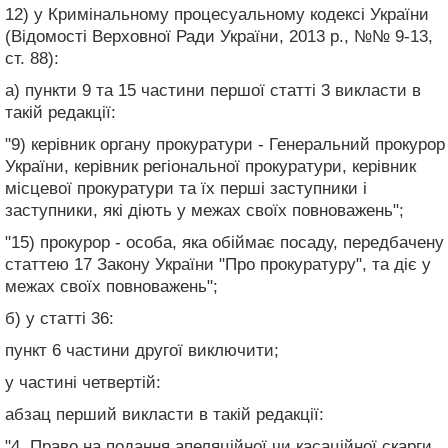
12) у Кримінальному процесуальному кодексі України
(Відомості Верховної Ради України, 2013 р., №№ 9-13,
ст. 88):
а) пункти 9 та 15 частини першої статті 3 викласти в
такій редакції:
"9) керівник органу прокуратури - Генеральний прокурор
України, керівник регіональної прокуратури, керівник
місцевої прокуратури та їх перші заступники і
заступники, які діють у межах своїх повноважень";
"15) прокурор - особа, яка обіймає посаду, передбачену
статтею 17 Закону України "Про прокуратуру", та діє у
межах своїх повноважень";
б) у статті 36:
пункт 6 частини другої виключити;
у частині четвертій:
абзац перший викласти в такій редакції:
"4. Право на подання апеляційної чи касаційної скарги,