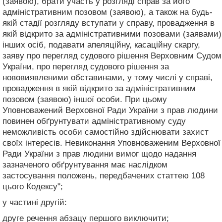
(заявою), брати участь у розгляді справ за його
адміністративним позовом (заявою), а також на будь-
якій стадії розгляду вступати у справу, провадження в
якій відкрито за адміністративними позовами (заявами)
інших осіб, подавати апеляційну, касаційну скаргу,
заяву про перегляд судового рішення Верховним Судом
України, про перегляд судового рішення за
нововиявленими обставинами, у тому числі у справі,
провадження в якій відкрито за адміністративним
позовом (заявою) іншої особи. При цьому
Уповноважений Верховної Ради України з прав людини
повинен обґрунтувати адміністративному суду
неможливість особи самостійно здійснювати захист
своїх інтересів. Невиконання Уповноваженим Верховної
Ради України з прав людини вимог щодо надання
зазначеного обґрунтування має наслідком
застосування положень, передбачених статтею 108
цього Кодексу";
у частині другій:
друге речення абзацу першого виключити;