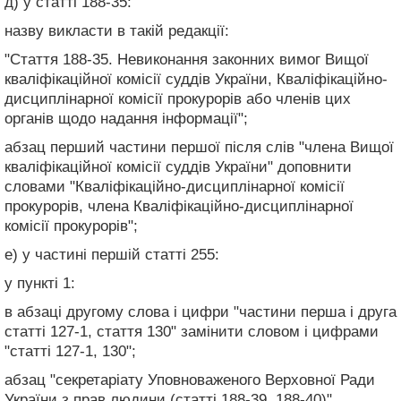
д) у статті 188-35:
назву викласти в такій редакції:
"Стаття 188-35. Невиконання законних вимог Вищої
кваліфікаційної комісії суддів України, Кваліфікаційно-
дисциплінарної комісії прокурорів або членів цих
органів щодо надання інформації";
абзац перший частини першої після слів "члена Вищої
кваліфікаційної комісії суддів України" доповнити
словами "Кваліфікаційно-дисциплінарної комісії
прокурорів, члена Кваліфікаційно-дисциплінарної
комісії прокурорів";
е) у частині першій статті 255:
у пункті 1:
в абзаці другому слова і цифри "частини перша і друга
статті 127-1, стаття 130" замінити словом і цифрами
"статті 127-1, 130";
абзац "секретаріату Уповноваженого Верховної Ради
України з прав людини (статті 188-39, 188-40)"