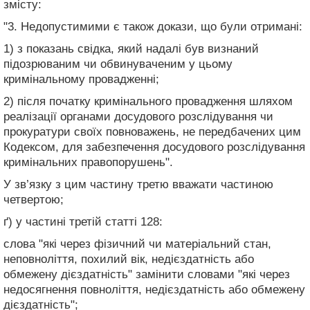
змісту:
"3. Недопустимими є також докази, що були отримані:
1) з показань свідка, який надалі був визнаний
підозрюваним чи обвинуваченим у цьому
кримінальному провадженні;
2) після початку кримінального провадження шляхом
реалізації органами досудового розслідування чи
прокуратури своїх повноважень, не передбачених цим
Кодексом, для забезпечення досудового розслідування
кримінальних правопорушень".
У зв’язку з цим частину третю вважати частиною
четвертою;
ґ) у частині третій статті 128:
слова "які через фізичний чи матеріальний стан,
неповноліття, похилий вік, недієздатність або
обмежену дієздатність" замінити словами "які через
недосягнення повноліття, недієздатність або обмежену
дієздатність";