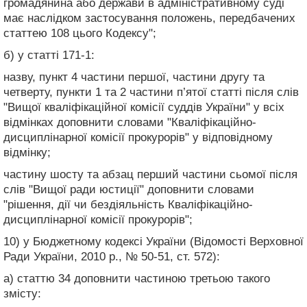
громадянина або держави в адміністративному суді
має наслідком застосування положень, передбачених
статтею 108 цього Кодексу";
б) у статті 171-1:
назву, пункт 4 частини першої, частини другу та
четверту, пункти 1 та 2 частини п’ятої статті після слів
"Вищої кваліфікаційної комісії суддів України" у всіх
відмінках доповнити словами "Кваліфікаційно-
дисциплінарної комісії прокурорів" у відповідному
відмінку;
частину шосту та абзац перший частини сьомої після
слів "Вищої ради юстиції" доповнити словами
"рішення, дії чи бездіяльність Кваліфікаційно-
дисциплінарної комісії прокурорів";
10) у Бюджетному кодексі України (Відомості Верховної
Ради України, 2010 р., № 50-51, ст. 572):
а) статтю 34 доповнити частиною третьою такого
змісту: