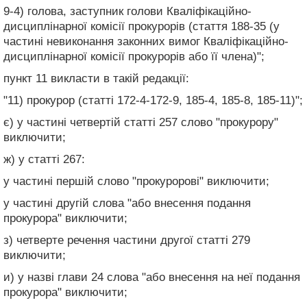
9-4) голова, заступник голови Кваліфікаційно-
дисциплінарної комісії прокурорів (стаття 188-35 (у
частині невиконання законних вимог Кваліфікаційно-
дисциплінарної комісії прокурорів або її члена)";
пункт 11 викласти в такій редакції:
"11) прокурор (статті 172-4-172-9, 185-4, 185-8, 185-11)";
є) у частині четвертій статті 257 слово "прокурору"
виключити;
ж) у статті 267:
у частині першій слово "прокуророві" виключити;
у частині другій слова "або внесення подання
прокурора" виключити;
з) четверте речення частини другої статті 279
виключити;
и) у назві глави 24 слова "або внесення на неї подання
прокурора" виключити;