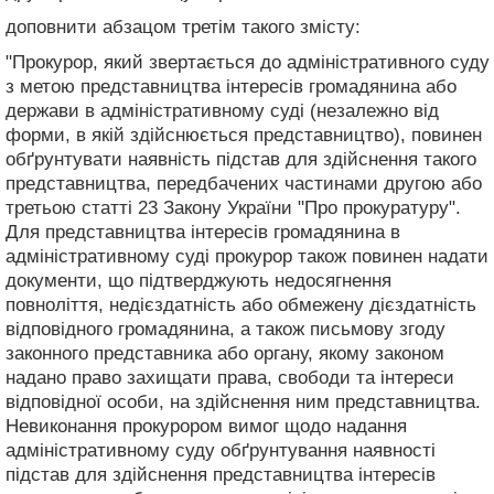
доповнити абзацом третім такого змісту:
"Прокурор, який звертається до адміністративного суду
з метою представництва інтересів громадянина або
держави в адміністративному суді (незалежно від
форми, в якій здійснюється представництво), повинен
обґрунтувати наявність підстав для здійснення такого
представництва, передбачених частинами другою або
третьою статті 23 Закону України "Про прокуратуру".
Для представництва інтересів громадянина в
адміністративному суді прокурор також повинен надати
документи, що підтверджують недосягнення
повноліття, недієздатність або обмежену дієздатність
відповідного громадянина, а також письмову згоду
законного представника або органу, якому законом
надано право захищати права, свободи та інтереси
відповідної особи, на здійснення ним представництва.
Невиконання прокурором вимог щодо надання
адміністративному суду обґрунтування наявності
підстав для здійснення представництва інтересів