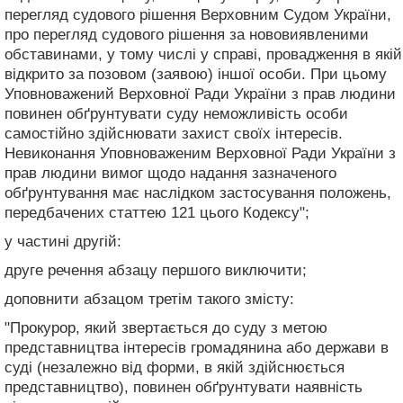
перегляд судового рішення Верховним Судом України,
про перегляд судового рішення за нововиявленими
обставинами, у тому числі у справі, провадження в якій
відкрито за позовом (заявою) іншої особи. При цьому
Уповноважений Верховної Ради України з прав людини
повинен обґрунтувати суду неможливість особи
самостійно здійснювати захист своїх інтересів.
Невиконання Уповноваженим Верховної Ради України з
прав людини вимог щодо надання зазначеного
обґрунтування має наслідком застосування положень,
передбачених статтею 121 цього Кодексу";
у частині другій:
друге речення абзацу першого виключити;
доповнити абзацом третім такого змісту:
"Прокурор, який звертається до суду з метою
представництва інтересів громадянина або держави в
суді (незалежно від форми, в якій здійснюється
представництво), повинен обґрунтувати наявність