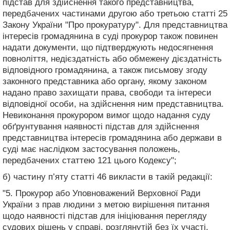
підстав для здійснення такого представництва,
передбачених частинами другою або третьою статті 25
Закону України "Про прокуратуру". Для представництва
інтересів громадянина в суді прокурор також повинен
надати документи, що підтверджують недосягнення
повноліття, недієздатність або обмежену дієздатність
відповідного громадянина, а також письмову згоду
законного представника або органу, якому законом
надано право захищати права, свободи та інтереси
відповідної особи, на здійснення ним представництва.
Невиконання прокурором вимог щодо надання суду
обґрунтування наявності підстав для здійснення
представництва інтересів громадянина або держави в
суді має наслідком застосування положень,
передбачених статтею 121 цього Кодексу";
б) частину п’яту статті 46 викласти в такій редакції:
"5. Прокурор або Уповноважений Верховної Ради
України з прав людини з метою вирішення питання
щодо наявності підстав для ініціювання перегляду
судових рішень у справі, розглянутій без їх участі,