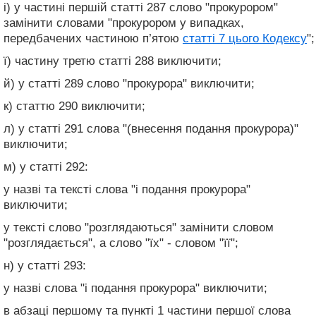
і) у частині першій статті 287 слово "прокурором"
замінити словами "прокурором у випадках,
передбачених частиною п’ятою
статті 7 цього Кодексу
";
ї) частину третю статті 288 виключити;
й) у статті 289 слово "прокурора" виключити;
к) статтю 290 виключити;
л) у статті 291 слова "(внесення подання прокурора)"
виключити;
м) у статті 292:
у назві та тексті слова "і подання прокурора"
виключити;
у тексті слово "розглядаються" замінити словом
"розглядається", а слово "їх" - словом "її";
н) у статті 293:
у назві слова "і подання прокурора" виключити;
в абзаці першому та пункті 1 частини першої слова