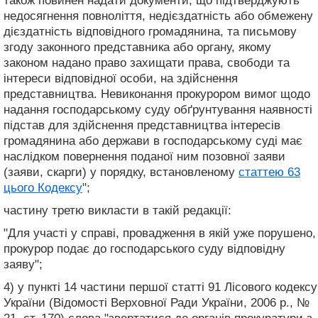
також повинен надати документи, що підтверджують
недосягнення повноліття, недієздатність або обмежену
дієздатність відповідного громадянина, та письмову
згоду законного представника або органу, якому
законом надано право захищати права, свободи та
інтереси відповідної особи, на здійснення
представництва. Невиконання прокурором вимог щодо
надання господарському суду обґрунтування наявності
підстав для здійснення представництва інтересів
громадянина або держави в господарському суді має
наслідком повернення поданої ним позовної заяви
(заяви, скарги) у порядку, встановленому
статтею 63
цього Кодексу
";
частину третю викласти в такій редакції:
"Для участі у справі, провадження в якій уже порушено,
прокурор подає до господарського суду відповідну
заяву";
4) у пункті 14 частини першої статті 91 Лісового кодексу
України (Відомості Верховної Ради України, 2006 р., №