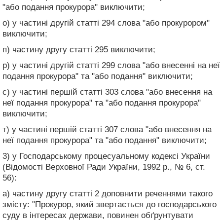
"або подання прокурора" виключити;
о) у частині другій статті 294 слова "або прокурором"
виключити;
п) частину другу статті 295 виключити;
р) у частині другій статті 299 слова "або внесенні на неї
подання прокурора" та "або подання" виключити;
с) у частині першій статті 303 слова "або внесення на
неї подання прокурора" та "або подання прокурора"
виключити;
т) у частині першій статті 307 слова "або внесення на
неї подання прокурора" та "або подання" виключити;
3) у Господарському процесуальному кодексі України
(Відомості Верховної Ради України, 1992 р., № 6, ст.
56):
а) частину другу статті 2 доповнити реченнями такого
змісту: "Прокурор, який звертається до господарського
суду в інтересах держави, повинен обґрунтувати