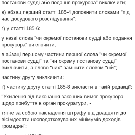
постанови судді або подання прокурора" виключити;
в) абзац перший статті 185-4 доповнити словами "під
час досудового розслідування";
г) у статті 185-6:
у назві слова "чи окремої постанови судді або подання
прокурора" виключити;
в абзаці першому частини першої слова "чи окремої
постанови судді" та "чи окрему постанову судді"
виключити, а слово "них" замінити словом "ній";
частину другу виключити;
ґ) частину другу статті 185-8 викласти в такій редакції:
"Ухилення від виконання законних вимог прокурора
щодо прибуття в орган прокуратури, -
тягне за собою накладення штрафу від двадцяти до
вісімдесяти неоподатковуваних мінімумів доходів
громадян";