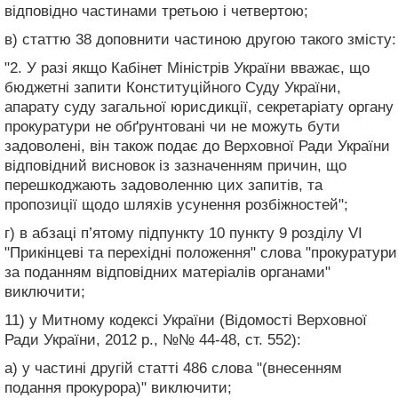
відповідно частинами третьою і четвертою;
в) статтю 38 доповнити частиною другою такого змісту:
"2. У разі якщо Кабінет Міністрів України вважає, що
бюджетні запити Конституційного Суду України,
апарату суду загальної юрисдикції, секретаріату органу
прокуратури не обґрунтовані чи не можуть бути
задоволені, він також подає до Верховної Ради України
відповідний висновок із зазначенням причин, що
перешкоджають задоволенню цих запитів, та
пропозиції щодо шляхів усунення розбіжностей";
г) в абзаці п’ятому підпункту 10 пункту 9 розділу VI
"Прикінцеві та перехідні положення" слова "прокуратури
за поданням відповідних матеріалів органами"
виключити;
11) у Митному кодексі України (Відомості Верховної
Ради України, 2012 р., №№ 44-48, ст. 552):
а) у частині другій статті 486 слова "(внесенням
подання прокурора)" виключити;