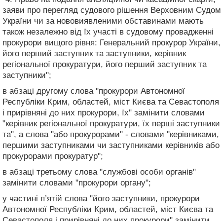
заяви про перегляд судового рішення Верховним Судом
України чи за нововиявленими обставинами мають
також незалежно від їх участі в судовому провадженні
прокурори вищого рівня: Генеральний прокурор України,
його перший заступник та заступники, керівник
регіональної прокуратури, його перший заступник та
заступники";
в абзаці другому слова "прокурори Автономної
Республіки Крим, областей, міст Києва та Севастополя
і прирівняні до них прокурори, їх" замінити словами
"керівник регіональної прокуратури, їх перші заступники
та", а слова "або прокурорами" - словами "керівниками,
першими заступниками чи заступниками керівників або
прокурорами прокуратур";
в абзаці третьому слова "службові особи органів"
замінити словами "прокурори органу";
у частині п’ятій слова "його заступники, прокурори
Автономної Республіки Крим, областей, міст Києва та
Севастополя і прирівняні до них прокурори" замінити