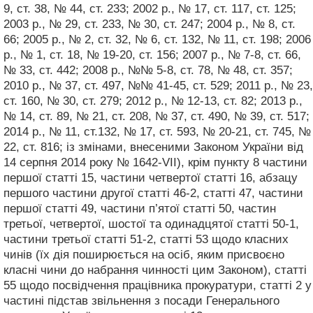
9, ст. 38, № 44, ст. 233; 2002 р., № 17, ст. 117, ст. 125;
2003 р., № 29, ст. 233, № 30, ст. 247; 2004 р., № 8, ст.
66; 2005 р., № 2, ст. 32, № 6, ст. 132, № 11, ст. 198; 2006
р., № 1, ст. 18, № 19-20, ст. 156; 2007 р., № 7-8, ст. 66,
№ 33, ст. 442; 2008 р., №№ 5-8, ст. 78, № 48, ст. 357;
2010 р., № 37, ст. 497, №№ 41-45, ст. 529; 2011 р., № 23,
ст. 160, № 30, ст. 279; 2012 р., № 12-13, ст. 82; 2013 р.,
№ 14, ст. 89, № 21, ст. 208, № 37, ст. 490, № 39, ст. 517;
2014 р., № 11, ст.132, № 17, ст. 593, № 20-21, ст. 745, №
22, ст. 816; із змінами, внесеними Законом України від
14 серпня 2014 року № 1642-VII), крім пункту 8 частини
першої статті 15, частини четвертої статті 16, абзацу
першого частини другої статті 46-2, статті 47, частини
першої статті 49, частини п’ятої статті 50, частин
третьої, четвертої, шостої та одинадцятої статті 50-1,
частини третьої статті 51-2, статті 53 щодо класних
чинів (їх дія поширюється на осіб, яким присвоєно
класні чини до набрання чинності цим Законом), статті
55 щодо посвідчення працівника прокуратури, статті 2 у
частині підстав звільнення з посади Генерального