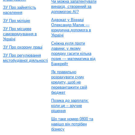
Чи можна запатентувати
винахід, створений за
ЗУ Про зайнятість
допомогою AI?
населення
Адвокат у Вінниці
ЗУ Про міліцію
Олександр Малик —
ЗУ Про місцеве
юридична допомога в
самоврядування в
Україні
Україні
Сніжна куля проти
ЗУ Про охорону праці
лавини: у якому
порядку гасити кілька
ЗУ Про регулювання
позик — математика від
містобудівної діяльності
Банкрейт
Як правильно
розрахувати суму
кредиту, щоб не
перевантажити свій
бюджет
Позика до зарплати:
коли це – зручне
рішення
Що таке номер 0800 та
навіщо він потрібен
бізнесу