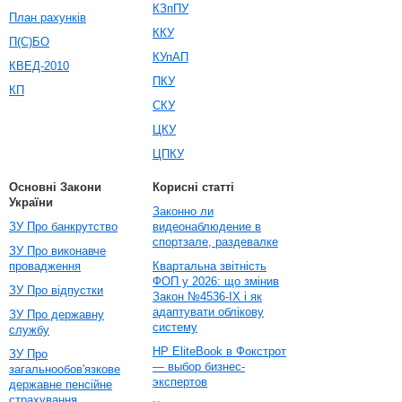
КЗпПУ
План рахунків
ККУ
П(С)БО
КУпАП
КВЕД-2010
ПКУ
КП
СКУ
ЦКУ
ЦПКУ
Основні Закони
Корисні статті
України
Законно ли
ЗУ Про банкрутство
видеонаблюдение в
спортзале, раздевалке
ЗУ Про виконавче
провадження
Квартальна звітність
ФОП у 2026: що змінив
ЗУ Про відпустки
Закон №4536-IX і як
адаптувати облікову
ЗУ Про державну
систему
службу
HP EliteBook в Фокстрот
ЗУ Про
— выбор бизнес-
загальнообов'язкове
экспертов
державне пенсійне
страхування