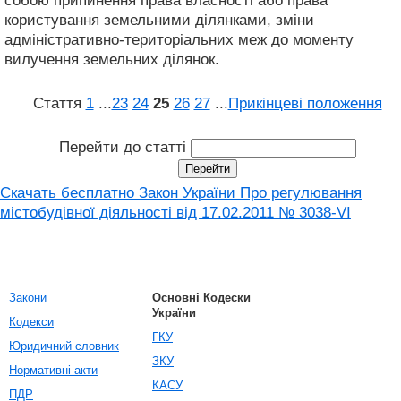
собою припинення права власності або права
користування земельними ділянками, зміни
адміністративно-територіальних меж до моменту
вилучення земельних ділянок.
Стаття
1
...
23
24
25
26
27
...
Прикінцеві положення
Перейти до статті
Скачать бесплатно Закон України Про регулювання
містобудівної діяльності вiд 17.02.2011 № 3038-VI
Закони
Основні Кодески
України
Кодекси
ГКУ
Юридичний словник
ЗКУ
Нормативні акти
КАСУ
ПДР