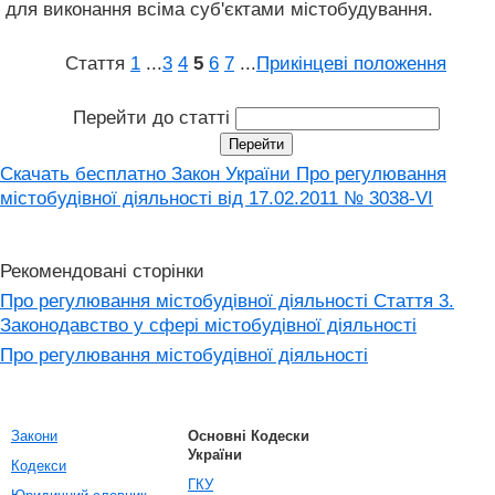
для виконання всіма суб'єктами містобудування.
Стаття
1
...
3
4
5
6
7
...
Прикінцеві положення
Перейти до статті
Скачать бесплатно Закон України Про регулювання
містобудівної діяльності вiд 17.02.2011 № 3038-VI
Рекомендовані сторінки
Про регулювання містобудівної діяльності Стаття 3.
Законодавство у сфері містобудівної діяльності
Про регулювання містобудівної діяльності
Закони
Основні Кодески
України
Кодекси
ГКУ