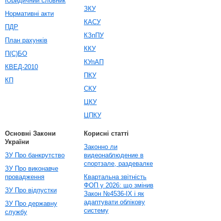
Юридичний словник
ЗКУ
Нормативні акти
КАСУ
ПДР
КЗпПУ
План рахунків
ККУ
П(С)БО
КУпАП
КВЕД-2010
ПКУ
КП
СКУ
ЦКУ
ЦПКУ
Основні Закони
Корисні статті
України
Законно ли
ЗУ Про банкрутство
видеонаблюдение в
спортзале, раздевалке
ЗУ Про виконавче
провадження
Квартальна звітність
ФОП у 2026: що змінив
ЗУ Про відпустки
Закон №4536-IX і як
адаптувати облікову
ЗУ Про державну
систему
службу