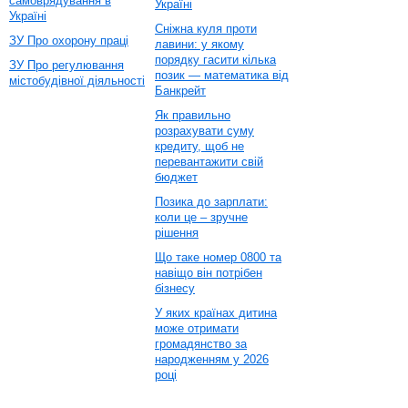
самоврядування в
Україні
Україні
Сніжна куля проти
ЗУ Про охорону праці
лавини: у якому
порядку гасити кілька
ЗУ Про регулювання
позик — математика від
містобудівної діяльності
Банкрейт
Як правильно
розрахувати суму
кредиту, щоб не
перевантажити свій
бюджет
Позика до зарплати:
коли це – зручне
рішення
Що таке номер 0800 та
навіщо він потрібен
бізнесу
У яких країнах дитина
може отримати
громадянство за
народженням у 2026
році