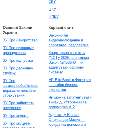
СКУ
ЦКУ
ЦПКУ
Основні Закони
Корисні статті
України
Законно ли
ЗУ Про банкрутство
видеонаблюдение в
спортзале, раздевалке
ЗУ Про виконавче
провадження
Квартальна звітність
ФОП у 2026: що змінив
ЗУ Про відпустки
Закон №4536-IX і як
адаптувати облікову
ЗУ Про державну
систему
службу
HP EliteBook в Фокстрот
ЗУ Про
— выбор бизнес-
загальнообов'язкове
экспертов
державне пенсійне
страхування
Чи можна запатентувати
винахід, створений за
ЗУ Про зайнятість
допомогою AI?
населення
Адвокат у Вінниці
ЗУ Про міліцію
Олександр Малик —
ЗУ Про місцеве
юридична допомога в