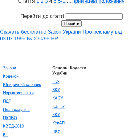
Стаття
1
2
3
4
5
5‑1
...
Прикінцеві положення
Перейти до статті
Скачать бесплатно Закон України Про рекламу вiд
03.07.1996 № 270/96-ВР
Закони
Основні Кодески
України
Кодекси
ГКУ
Юридичний словник
ЗКУ
Нормативні акти
КАСУ
ПДР
КЗпПУ
План рахунків
ККУ
П(С)БО
КУпАП
КВЕД-2010
ПКУ
КП