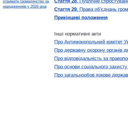
Стаття 28.
Публічне спростуванн
отримати громадянство за
народженням у 2026 році
Стаття 29.
Права об'єднань гром
Прикінцеві положення
Інші нормативні акти
Про Антимонопольний комітет У
Про державну охорону органів д
Про відповідальність за правопо
Про основи соціального захисту
Про загальнообов язкове держав