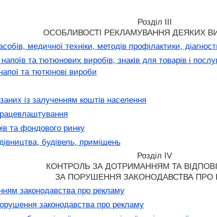
Розділ III
ОСОБЛИВОСТІ РЕКЛАМУВАННЯ ДЕЯКИХ ВИ
собів, медичної техніки, методів профілактики, діагностик
апоїв та тютюнових виробів, знаків для товарів і послуг,
напої та тютюнові вироби
язаних із залученням коштів населення
працевлаштування
ів та фондового ринку
дівництва, будівель, приміщень
Розділ IV
КОНТРОЛЬ ЗА ДОТРИМАННЯМ ТА ВІДПОВ
ЗА ПОРУШЕННЯ ЗАКОНОДАВСТВА ПРО
нням законодавства про рекламу
порушення законодавства про рекламу