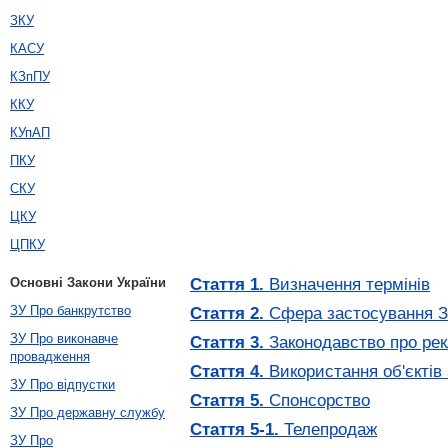
ЗКУ
КАСУ
КЗпПУ
ККУ
КУпАП
ПКУ
СКУ
ЦКУ
ЦПКУ
Стаття 1.
Визначення термінів
Основні Закони України
ЗУ Про банкрутство
Стаття 2.
Сфера застосування З
ЗУ Про виконавче
Стаття 3.
Законодавство про ре
провадження
Стаття 4.
Використання об'єктів 
ЗУ Про відпустки
Стаття 5.
Спонсорство
ЗУ Про державну службу
Стаття 5-1.
Телепродаж
ЗУ Про