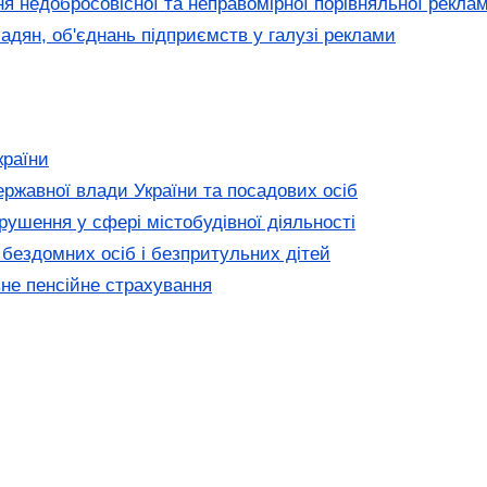
я недобросовісної та неправомірної порівняльної рекла
адян, об'єднань підприємств у галузі реклами
країни
ержавної влади України та посадових осіб
рушення у сфері містобудівної діяльності
 бездомних осіб і безпритульних дітей
не пенсійне страхування