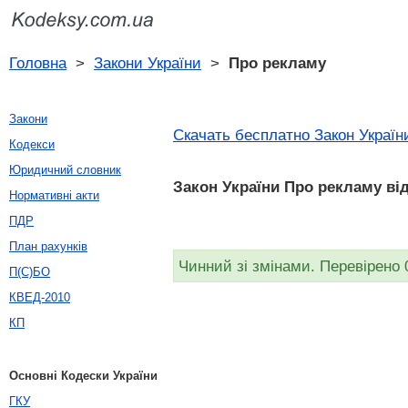
Головна
>
Закони України
>
Про рекламу
Закони
Скачать бесплатно Закон Україн
Кодекси
Юридичний словник
Закон України Про рекламу вiд
Нормативні акти
ПДР
План рахунків
Чинний зі змінами. Перевірено 
П(С)БО
КВЕД-2010
КП
Основні Кодески України
ГКУ