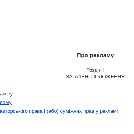
Про рекламу
Розділ I
ЗАГАЛЬНІ ПОЛОЖЕННЯ
акону
кламу
авторського права і (або) суміжних прав у рекламі