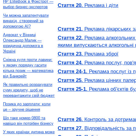
HP EliteBook в Фокстрот —
Стаття 20.
Реклама і діти
выбор бизнес-экспертов
Чи можна запатентувати
винахід, створений за
допомогою AI?
Стаття 21.
Реклама лікарських за
Адвокат у Вінниці
Стаття 22.
Реклама алкогольних н
Олександр Малик —
якими випускаються алкогольні 
юридична допомога в
Україні
Стаття 23.
Реклама зброї
Сніжна куля проти лавини:
Стаття 24.
Реклама послуг, пов'
у якому порядку гасити
кілька позик — математика
Стаття 24-1.
Реклама послуг із 
від Банкрейт
Стаття 25.
Реклама цінних папер
Як правильно розрахувати
Стаття 25-1.
Реклама об'єктів бу
суму кредиту, щоб не
перевантажити свій бюджет
Позика до зарплати: коли
це – зручне рішення
Що таке номер 0800 та
Стаття 26.
Контроль за дотрима
навіщо він потрібен бізнесу
Стаття 27.
Відповідальність за 
У яких країнах дитина може