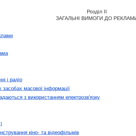
Розділ II
ЗАГАЛЬНІ ВИМОГИ ДО РЕКЛАМ
клами
ама
і і радіо
 засобах масової інформації
адаються з використанням електрозв'язку
і
нстрування кіно- та відеофільмів