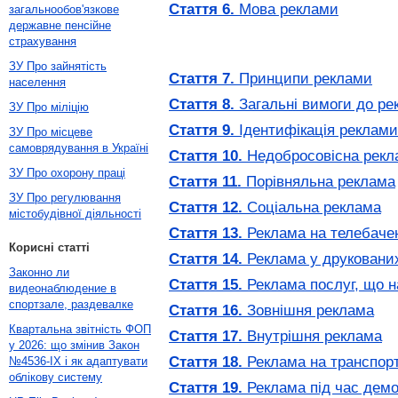
Стаття 6.
Мова реклами
загальнообов'язкове
державне пенсійне
страхування
ЗУ Про зайнятість
Стаття 7.
Принципи реклами
населення
Стаття 8.
Загальні вимоги до ре
ЗУ Про міліцію
Стаття 9.
Ідентифікація реклами
ЗУ Про місцеве
самоврядування в Україні
Стаття 10.
Недобросовісна рекл
ЗУ Про охорону праці
Стаття 11.
Порівняльна реклама
ЗУ Про регулювання
Стаття 12.
Соціальна реклама
містобудівної діяльності
Стаття 13.
Реклама на телебаченн
Корисні статті
Стаття 14.
Реклама у друкованих
Законно ли
Стаття 15.
Реклама послуг, що н
видеонаблюдение в
спортзале, раздевалке
Стаття 16.
Зовнішня реклама
Квартальна звітність ФОП
Стаття 17.
Внутрішня реклама
у 2026: що змінив Закон
Стаття 18.
Реклама на транспорт
№4536-IX і як адаптувати
облікову систему
Стаття 19.
Реклама під час демо