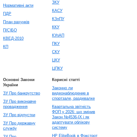
ЗКУ
Нормативні акти
КАСУ
ПДР
КЗпПУ
План рахунків
ККУ
П(С)БО
КУпАП
КВЕД-2010
ПКУ
КП
СКУ
ЦКУ
ЦПКУ
Основні Закони
Корисні статті
України
Законно ли
ЗУ Про банкрутство
видеонаблюдение в
спортзале, раздевалке
ЗУ Про виконавче
провадження
Квартальна звітність
ФОП у 2026: що змінив
ЗУ Про відпустки
Закон №4536-IX і як
адаптувати облікову
ЗУ Про державну
систему
службу
HP EliteBook в Фокстрот
ЗУ Про