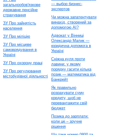
— выбор бизнес-
загальнообов'язкове
экспертов
державне пенсійне
страхування
Чи можна запатентувати
винахід, створений за
ЗУ Про зайнятість
допомогою AI?
населення
Адвокат у Вінниці
ЗУ Про міліцію
Олександр Малик —
ЗУ Про місцеве
юридична допомога в
самоврядування в
Україні
Україні
Сніжна куля проти
ЗУ Про охорону праці
лавини: у якому
порядку гасити кілька
ЗУ Про регулювання
позик — математика від
містобудівної діяльності
Банкрейт
Як правильно
розрахувати суму
кредиту, щоб не
перевантажити свій
бюджет
Позика до зарплати:
коли це – зручне
рішення
Що таке номер 0800 та