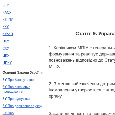
ЗКУ
КАСУ
КЗпПУ
ККУ
Стаття 9. Упра
КУпАП
ПКУ
1. Керівником МПІУ є генеральн
СКУ
формування та реалізує державн
ЦКУ
повноважень відповідно до Стату
ЦПКУ
МПІУ.
Основні Закони України
ЗУ Про банкрутство
2. З метою забезпечення дотрим
ЗУ Про виконавче
іномовлення утворюється Нагляд
провадження
органу.
ЗУ Про відпустки
ЗУ Про державну службу
Засади діяльності та повноваже
ЗУ Про