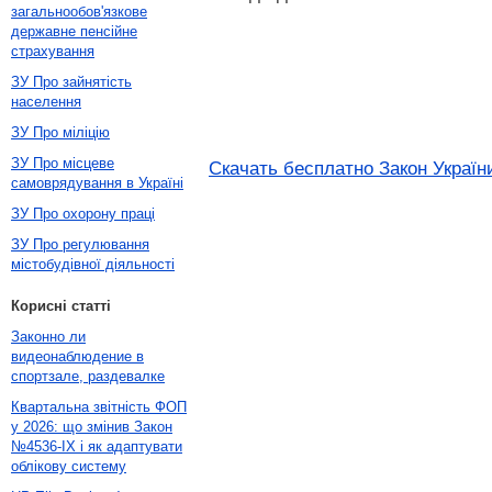
загальнообов'язкове
державне пенсійне
страхування
ЗУ Про зайнятість
населення
ЗУ Про міліцію
ЗУ Про місцеве
Скачать бесплатно Закон України
самоврядування в Україні
ЗУ Про охорону праці
ЗУ Про регулювання
містобудівної діяльності
Корисні статті
Законно ли
видеонаблюдение в
спортзале, раздевалке
Квартальна звітність ФОП
у 2026: що змінив Закон
№4536-IX і як адаптувати
облікову систему