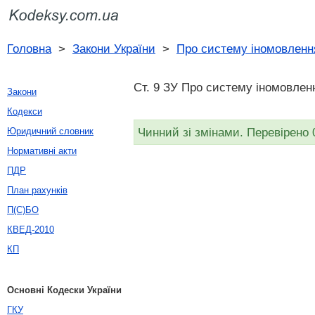
Головна
>
Закони України
>
Про систему іномовленн
Ст. 9 ЗУ Про систему іномовленн
Закони
Кодекси
Чинний зі змінами. Перевірено 
Юридичний словник
Нормативні акти
ПДР
План рахунків
П(С)БО
КВЕД-2010
КП
Основні Кодески України
ГКУ