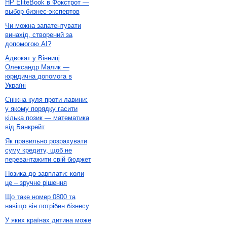
HP EliteBook в Фокстрот —
выбор бизнес-экспертов
Чи можна запатентувати
винахід, створений за
допомогою AI?
Адвокат у Вінниці
Олександр Малик —
юридична допомога в
Україні
Сніжна куля проти лавини:
у якому порядку гасити
кілька позик — математика
від Банкрейт
Як правильно розрахувати
суму кредиту, щоб не
перевантажити свій бюджет
Позика до зарплати: коли
це – зручне рішення
Що таке номер 0800 та
навіщо він потрібен бізнесу
У яких країнах дитина може