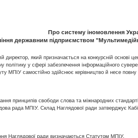
Про систему іномовлення Укр
вління державним підприємством "Мультимедій
ий директор, який призначається на конкурсній основі ц
у політику у сфері забезпечення інформаційного сувере
ту МПІУ самостійно здійснює керівництво й несе повну в
ання принципів свободи слова та міжнародних стандарті
ова рада МПІУ. Склад Наглядової ради затверджує Кабін
ння Наглядової ради визначаються Статутом МПІУ.