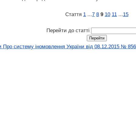
Стаття
1
...
7
8
9
10
11
...
15
Перейти до статті
 Про систему іномовлення України від 08.12.2015 № 856-