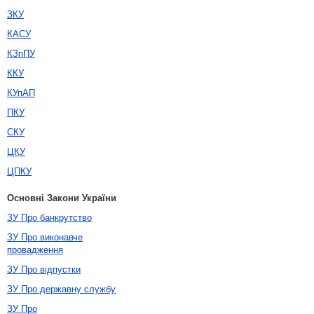
ЗКУ
КАСУ
КЗпПУ
ККУ
КУпАП
ПКУ
СКУ
ЦКУ
ЦПКУ
Основні Закони України
ЗУ Про банкрутство
ЗУ Про виконавче
провадження
ЗУ Про відпустки
ЗУ Про державну службу
ЗУ Про