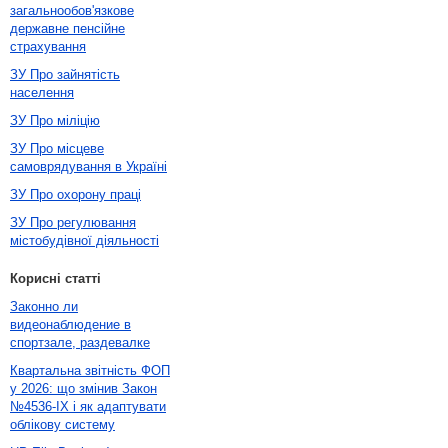
загальнообов'язкове
державне пенсійне
страхування
ЗУ Про зайнятість
населення
ЗУ Про міліцію
ЗУ Про місцеве
самоврядування в Україні
ЗУ Про охорону праці
ЗУ Про регулювання
містобудівної діяльності
Корисні статті
Законно ли
видеонаблюдение в
спортзале, раздевалке
Квартальна звітність ФОП
у 2026: що змінив Закон
№4536-IX і як адаптувати
облікову систему