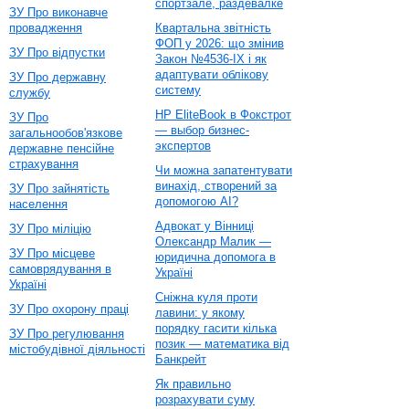
спортзале, раздевалке
ЗУ Про виконавче
провадження
Квартальна звітність
ФОП у 2026: що змінив
ЗУ Про відпустки
Закон №4536-IX і як
адаптувати облікову
ЗУ Про державну
систему
службу
HP EliteBook в Фокстрот
ЗУ Про
— выбор бизнес-
загальнообов'язкове
экспертов
державне пенсійне
страхування
Чи можна запатентувати
винахід, створений за
ЗУ Про зайнятість
допомогою AI?
населення
Адвокат у Вінниці
ЗУ Про міліцію
Олександр Малик —
ЗУ Про місцеве
юридична допомога в
самоврядування в
Україні
Україні
Сніжна куля проти
ЗУ Про охорону праці
лавини: у якому
порядку гасити кілька
ЗУ Про регулювання
позик — математика від
містобудівної діяльності
Банкрейт
Як правильно
розрахувати суму