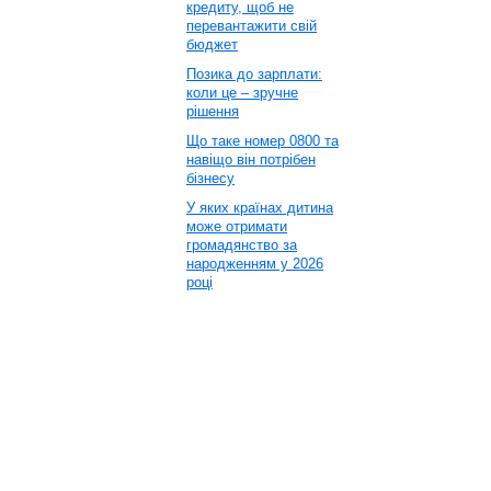
кредиту, щоб не
перевантажити свій
бюджет
Позика до зарплати:
коли це – зручне
рішення
Що таке номер 0800 та
навіщо він потрібен
бізнесу
У яких країнах дитина
може отримати
громадянство за
народженням у 2026
році