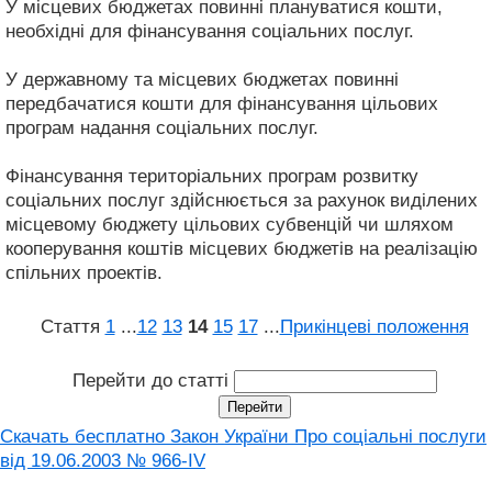
У місцевих бюджетах повинні плануватися кошти,
необхідні для фінансування соціальних послуг.
У державному та місцевих бюджетах повинні
передбачатися кошти для фінансування цільових
програм надання соціальних послуг.
Фінансування територіальних програм розвитку
соціальних послуг здійснюється за рахунок виділених
місцевому бюджету цільових субвенцій чи шляхом
кооперування коштів місцевих бюджетів на реалізацію
спільних проектів.
Стаття
1
...
12
13
14
15
17
...
Прикінцеві положення
Перейти до статті
Скачать бесплатно Закон України Про соціальні послуги
від 19.06.2003 № 966-IV