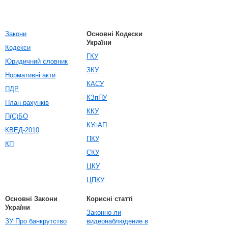
Закони
Основні Кодески
України
Кодекси
ГКУ
Юридичний словник
ЗКУ
Нормативні акти
КАСУ
ПДР
КЗпПУ
План рахунків
ККУ
П(С)БО
КУпАП
КВЕД-2010
ПКУ
КП
СКУ
ЦКУ
ЦПКУ
Основні Закони
Корисні статті
України
Законно ли
ЗУ Про банкрутство
видеонаблюдение в