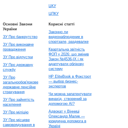
ЦКУ
ЦПКУ
Основні Закони
Корисні статті
України
Законно ли
ЗУ Про банкрутство
видеонаблюдение в
спортзале, раздевалке
ЗУ Про виконавче
провадження
Квартальна звітність
ФОП у 2026: що змінив
ЗУ Про відпустки
Закон №4536-IX і як
адаптувати облікову
ЗУ Про державну
систему
службу
HP EliteBook в Фокстрот
ЗУ Про
— выбор бизнес-
загальнообов'язкове
экспертов
державне пенсійне
страхування
Чи можна запатентувати
винахід, створений за
ЗУ Про зайнятість
допомогою AI?
населення
Адвокат у Вінниці
ЗУ Про міліцію
Олександр Малик —
ЗУ Про місцеве
юридична допомога в
самоврядування в
Україні