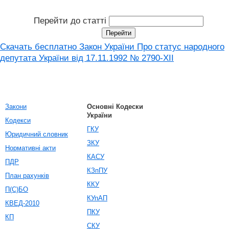
Перейти до статті
Скачать бесплатно Закон України Про статус народного
депутата України від 17.11.1992 № 2790-XII
Закони
Основні Кодески
України
Кодекси
ГКУ
Юридичний словник
ЗКУ
Нормативні акти
КАСУ
ПДР
КЗпПУ
План рахунків
ККУ
П(С)БО
КУпАП
КВЕД-2010
ПКУ
КП
СКУ