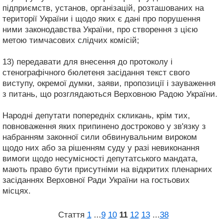
підприємств, установ, організацій, розташованих на
території України і щодо яких є дані про порушення
ними законодавства України, про створення з цією
метою тимчасових слідчих комісій;
13) передавати для внесення до протоколу і
стенографічного бюлетеня засідання текст свого
виступу, окремої думки, заяви, пропозиції і зауваження
з питань, що розглядаються Верховною Радою України.
Народні депутати попередніх скликань, крім тих,
повноваження яких припинено достроково у зв'язку з
набранням законної сили обвинувальним вироком
щодо них або за рішенням суду у разі невиконання
вимоги щодо несумісності депутатського мандата,
мають право бути присутніми на відкритих пленарних
засіданнях Верховної Ради України на гостьових
місцях.
Стаття
1
...
9
10
11
12
13
...
38