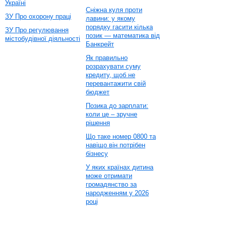
Україні
Сніжна куля проти
ЗУ Про охорону праці
лавини: у якому
порядку гасити кілька
ЗУ Про регулювання
позик — математика від
містобудівної діяльності
Банкрейт
Як правильно
розрахувати суму
кредиту, щоб не
перевантажити свій
бюджет
Позика до зарплати:
коли це – зручне
рішення
Що таке номер 0800 та
навіщо він потрібен
бізнесу
У яких країнах дитина
може отримати
громадянство за
народженням у 2026
році