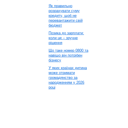
Як правильно
розрахувати суму
кредиту, щоб не
перевантажити свій
бюджет
Позика до зарплати:
коли це – зручне
рішення
Що таке номер 0800 та
навіщо він потрібен
бізнесу
У яких країнах дитина
може отримати
громадянство за
народженням у 2026
році