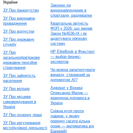
України
Законно ли
ЗУ Про банкрутство
видеонаблюдение в
спортзале, раздевалке
ЗУ Про виконавче
провадження
Квартальна звітність
ФОП у 2026: що змінив
ЗУ Про відпустки
Закон №4536-IX і як
адаптувати облікову
ЗУ Про державну
систему
службу
HP EliteBook в Фокстрот
ЗУ Про
— выбор бизнес-
загальнообов'язкове
экспертов
державне пенсійне
страхування
Чи можна запатентувати
винахід, створений за
ЗУ Про зайнятість
допомогою AI?
населення
Адвокат у Вінниці
ЗУ Про міліцію
Олександр Малик —
ЗУ Про місцеве
юридична допомога в
самоврядування в
Україні
Україні
Сніжна куля проти
ЗУ Про охорону праці
лавини: у якому
порядку гасити кілька
ЗУ Про регулювання
позик — математика від
містобудівної діяльності
Банкрейт