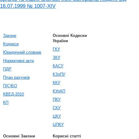
16.07.1999 № 1007-XIV
Закони
Основні Кодески
України
Кодекси
ГКУ
Юридичний словник
ЗКУ
Нормативні акти
КАСУ
ПДР
КЗпПУ
План рахунків
ККУ
П(С)БО
КУпАП
КВЕД-2010
ПКУ
КП
СКУ
ЦКУ
ЦПКУ
Основні Закони
Корисні статті