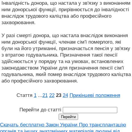
Інвалідність донора, що настала у зв'язку з виконанням
ним донорської функції, прирівнюється до інвалідності
внаслідок трудового каліцтва або професійного
захворювання.
У разі смерті донора, що настала внаслідок виконання
ним донорської функції, членам сім'ї померлого, які
були на його утриманні, призначається пенсія у зв'язку
з втратою годувальника. Призначення такої пенсії
здійснюється у порядку та на умовах, встановлених
законодавством України для призначення пенсії сім'ї
годувальника, який помер внаслідок трудового каліцтва
або професійного захворювання.
Стаття
1
...
21
22
23
24
Прикінцеві положення
Перейти до статті
Скачать бесплатно Закон України Про трансплантацію
органів та інших анатомічних матеріалів людині від