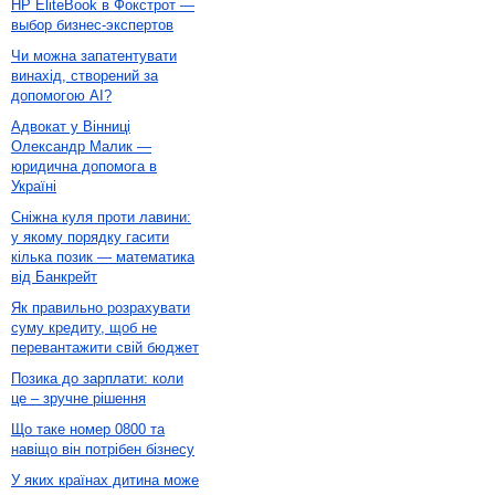
HP EliteBook в Фокстрот —
выбор бизнес-экспертов
Чи можна запатентувати
винахід, створений за
допомогою AI?
Адвокат у Вінниці
Олександр Малик —
юридична допомога в
Україні
Сніжна куля проти лавини:
у якому порядку гасити
кілька позик — математика
від Банкрейт
Як правильно розрахувати
суму кредиту, щоб не
перевантажити свій бюджет
Позика до зарплати: коли
це – зручне рішення
Що таке номер 0800 та
навіщо він потрібен бізнесу
У яких країнах дитина може