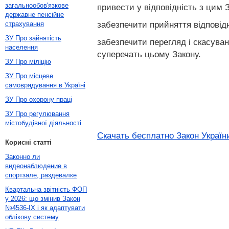
загальнообов'язкове
привести у відповідність з цим 
державне пенсійне
забезпечити прийняття відповід
страхування
ЗУ Про зайнятість
забезпечити перегляд і скасува
населення
суперечать цьому Закону.
ЗУ Про міліцію
ЗУ Про місцеве
самоврядування в Україні
ЗУ Про охорону праці
ЗУ Про регулювання
містобудівної діяльності
Скачать бесплатно Закон Україн
Корисні статті
Законно ли
видеонаблюдение в
спортзале, раздевалке
Квартальна звітність ФОП
у 2026: що змінив Закон
№4536-IX і як адаптувати
облікову систему