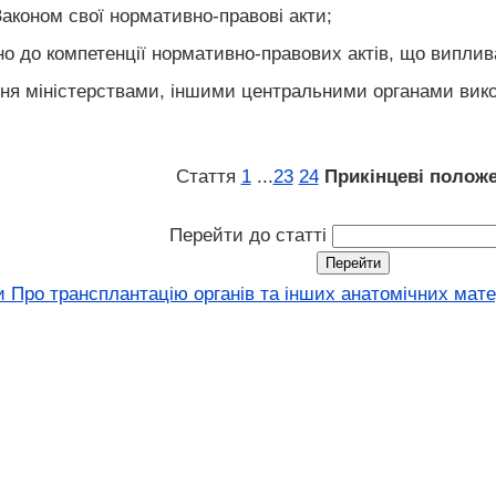
Законом свої нормативно-правові акти;
но до компетенції нормативно-правових актів, що виплив
ння міністерствами, іншими центральними органами вико
Стаття
1
...
23
24
Прикінцеві полож
Перейти до статті
и Про трансплантацію органів та інших анатомічних мате