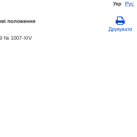
Рус
Укр
еві положення
Друкувати
99 № 1007-XIV