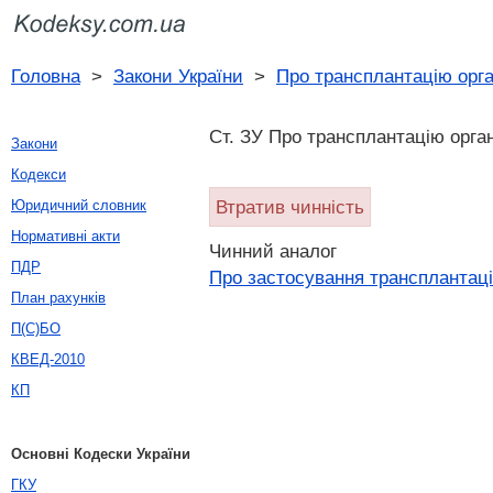
Головна
>
Закони України
>
Про трансплантацію орга
Ст. ЗУ Про трансплантацію орган
Закони
Кодекси
Втратив чинність
Юридичний словник
Нормативні акти
Чинний аналог
ПДР
Про застосування трансплантаці
План рахунків
П(С)БО
КВЕД-2010
КП
Основні Кодески України
ГКУ