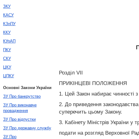
ЗКУ
КАСУ
КЗпПУ
ККУ
КУпАП
П
ПКУ
СКУ
ЦКУ
Розділ VII
ЦПКУ
ПРИКІНЦЕВІ ПОЛОЖЕННЯ
Основні Закони України
1. Цей Закон набирає чинності з
ЗУ Про банкрутство
2. До приведення законодавства 
ЗУ Про виконавче
провадження
суперечить цьому Закону.
ЗУ Про відпустки
3. Кабінету Міністрів України у
ЗУ Про державну службу
подати на розгляд Верховної Рад
ЗУ Про