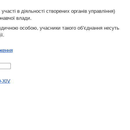
 участі в діяльності створених органів управління)
онавчої влади.
ридичною особою, учасники такого об'єднання несуть
ї.
оження
9-XIV