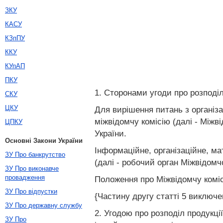
ЗКУ
КАСУ
КЗпПУ
ККУ
КУпАП
ПКУ
1. Сторонами угоди про розподіл 
СКУ
ЦКУ
Для вирішення питань з організа
міжвідомчу комісію (далі - Міжв
ЦПКУ
України.
Основні Закони України
Інформаційне, організаційне, ма
ЗУ Про банкрутство
(далі - робочий орган Міжвідомчо
ЗУ Про виконавче
провадження
Положення про Міжвідомчу коміс
ЗУ Про відпустки
{Частину другу статті 5 виключен
ЗУ Про державну службу
2. Угодою про розподіл продукці
ЗУ Про