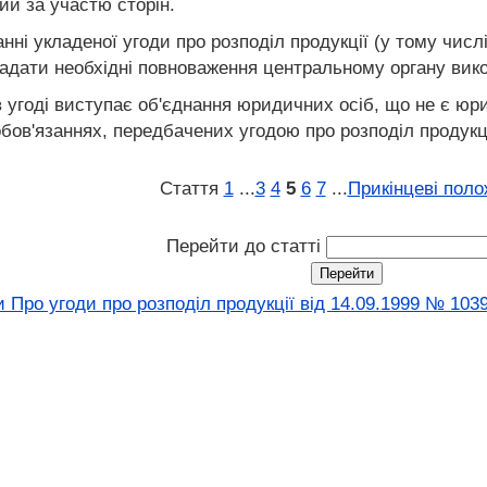
ий за участю сторін.
ні укладеної угоди про розподіл продукції (у тому числі
надати необхідні повноваження центральному органу вик
 в угоді виступає об'єднання юридичних осіб, що не є ю
обов'язаннях, передбачених угодою про розподіл продукці
Стаття
1
...
3
4
5
6
7
...
Прикінцеві пол
Перейти до статті
 Про угоди про розподіл продукції вiд 14.09.1999 № 103