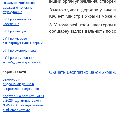
інший орган управління, створен
загальнообов'язкове
державне пенсійне
З метою участі держави у виконан
страхування
Кабінет Міністрів України може 
ЗУ Про зайнятість
населення
3. У тому разі, коли інвестором
солідарну відповідальність по з
ЗУ Про міліцію
ЗУ Про місцеве
самоврядування в Україні
ЗУ Про охорону праці
ЗУ Про регулювання
містобудівної діяльності
Скачать бесплатно Закон України
Корисні статті
Законно ли
видеонаблюдение в
спортзале, раздевалке
Квартальна звітність ФОП
у 2026: що змінив Закон
№4536-IX і як адаптувати
облікову систему