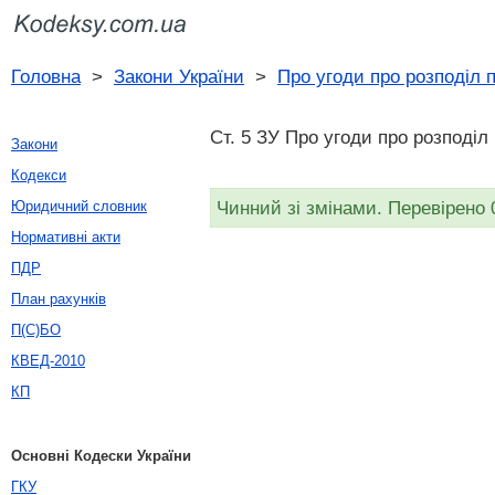
Головна
>
Закони України
>
Про угоди про розподіл п
Ст. 5 ЗУ Про угоди про розподіл
Закони
Кодекси
Чинний зі змінами. Перевірено 
Юридичний словник
Нормативні акти
ПДР
План рахунків
П(С)БО
КВЕД-2010
КП
Основні Кодески України
ГКУ