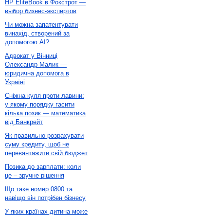
HP EliteBook в Фокстрот —
выбор бизнес-экспертов
Чи можна запатентувати
винахід, створений за
допомогою AI?
Адвокат у Вінниці
Олександр Малик —
юридична допомога в
Україні
Сніжна куля проти лавини:
у якому порядку гасити
кілька позик — математика
від Банкрейт
Як правильно розрахувати
суму кредиту, щоб не
перевантажити свій бюджет
Позика до зарплати: коли
це – зручне рішення
Що таке номер 0800 та
навіщо він потрібен бізнесу
У яких країнах дитина може