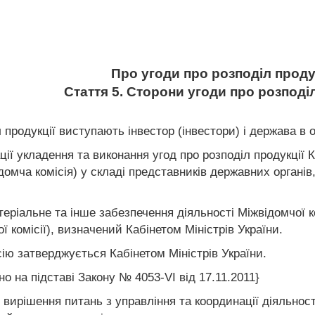
Про угоди про розподіл проду
Стаття 5. Сторони угоди про розподіл
продукції виступають інвестор (інвестори) і держава в о
ції укладення та виконання угод про розподіл продукції К
ідомча комісія) у складі представників державних органі
теріальне та інше забезпечення діяльності Міжвідомчої 
ї комісії), визначений Кабінетом Міністрів України.
ію затверджується Кабінетом Міністрів України.
о на підставі Закону № 4053-VI від 17.11.2011}
ї вирішення питань з управління та координації діяльнос