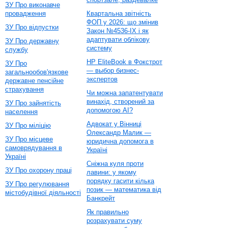
ЗУ Про виконавче
провадження
Квартальна звітність
ФОП у 2026: що змінив
ЗУ Про відпустки
Закон №4536-IX і як
адаптувати облікову
ЗУ Про державну
систему
службу
HP EliteBook в Фокстрот
ЗУ Про
— выбор бизнес-
загальнообов'язкове
экспертов
державне пенсійне
страхування
Чи можна запатентувати
винахід, створений за
ЗУ Про зайнятість
допомогою AI?
населення
Адвокат у Вінниці
ЗУ Про міліцію
Олександр Малик —
ЗУ Про місцеве
юридична допомога в
самоврядування в
Україні
Україні
Сніжна куля проти
ЗУ Про охорону праці
лавини: у якому
порядку гасити кілька
ЗУ Про регулювання
позик — математика від
містобудівної діяльності
Банкрейт
Як правильно
розрахувати суму