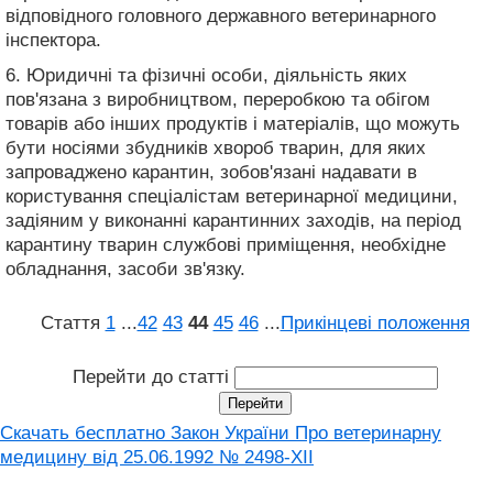
відповідного головного державного ветеринарного
інспектора.
6. Юридичні та фізичні особи, діяльність яких
пов'язана з виробництвом, переробкою та обігом
товарів або інших продуктів і матеріалів, що можуть
бути носіями збудників хвороб тварин, для яких
запроваджено карантин, зобов'язані надавати в
користування спеціалістам ветеринарної медицини,
задіяним у виконанні карантинних заходів, на період
карантину тварин службові приміщення, необхідне
обладнання, засоби зв'язку.
Стаття
1
...
42
43
44
45
46
...
Прикінцеві положення
Перейти до статті
Скачать бесплатно Закон України Про ветеринарну
медицину від 25.06.1992 № 2498-XII