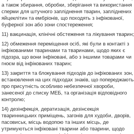
а також збирання, обробки, зберігання та використання
сперми для штучного запліднення тварин, запліднених
яйцеклітин та ембріонів, що походять з інфікованої,
буферної зон або зони спостереження;
11) вакцинація, клінічні обстеження та лікування тварин;
12) обмеження переміщення осіб, які були в контакті з
інфікованими тваринами та тваринами, щодо яких є
підозра, що вони інфіковані, або з іншими товарами чи
гноєм від інфікованих тварин;
13) закриття та блокування підходів до інфікованих зон,
встановлення на цих підходах знаків, що попереджають
про присутність особливо небезпечної хвороби,
занесеної до списку МЕБ, та організація відповідного
контролю;
14) дезінфекція, дератизація, дезінсекція
тваринницьких приміщень, загонів для худоби, дворів,
пасовиськ, місць водопою та інших місць, де
утримуються інфіковані тварини або тварини, щодо