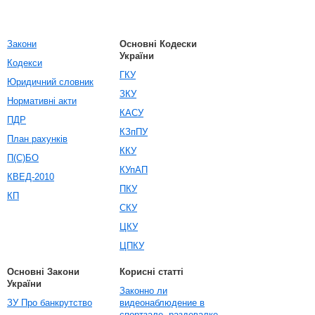
Закони
Основні Кодески
України
Кодекси
ГКУ
Юридичний словник
ЗКУ
Нормативні акти
КАСУ
ПДР
КЗпПУ
План рахунків
ККУ
П(С)БО
КУпАП
КВЕД-2010
ПКУ
КП
СКУ
ЦКУ
ЦПКУ
Основні Закони
Корисні статті
України
Законно ли
ЗУ Про банкрутство
видеонаблюдение в
спортзале, раздевалке