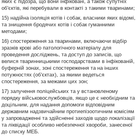
яких є підозра, що вони інфіковані, а також супутніх
об'єктів, які перебували в контакті з такими тваринами;
15) надійна ізоляція котів і собак, власники яких відомі,
та знищення бродячих котів і собак гуманними
методами;
16) спостереження за тваринами, включаючи відбір
зразків крові або патологічного матеріалу для
проведення досліджень, та доступ до записів, що
велися тваринницькими господарствами в інфікованій,
буферній зонах, зоні спостереження та на інших
потужностях (об'єктах), за якими ведеться
спостереження, за межами цих зон;
17) залучення поліцейських та у встановленому
порядку військовослужбовців, якщо це є необхідним та
доцільним, для надання допомоги відповідним
державним надзвичайним протиепізоотичним комісіям
у запровадженні та здійсненні заходів щодо локалізації
та ліквідації особливо небезпечної хвороби, занесеної
до списку МЕБ.