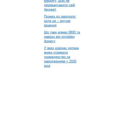
кредиту, щоб не
перевантажити свій
бюджет
Позика до зарплати:
коли це – зручне
рішення
Що таке номер 0800 та
навіщо він потрібен
бізнесу
У яких країнах дитина
може отримати
громадянство за
народженням у 2026
році