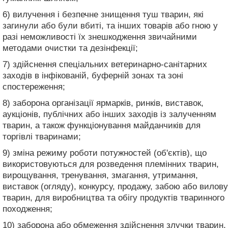
6) вилучення і безпечне знищення туш тварин, які
загинули або були вбиті, та інших товарів або гною у
разі неможливості їх знешкодження звичайними
методами очистки та дезінфекції;
7) здійснення спеціальних ветеринарно-санітарних
заходів в інфікованій, буферній зонах та зоні
спостереження;
8) заборона організації ярмарків, ринків, виставок,
аукціонів, публічних або інших заходів із залученням
тварин, а також функціонування майданчиків для
торгівлі тваринами;
9) зміна режиму роботи потужностей (об'єктів), що
використовуються для розведення племінних тварин,
вирощування, тренування, змагання, утримання,
виставок (огляду), конкурсу, продажу, забою або вилову
тварин, для виробництва та обігу продуктів тваринного
походження;
10) заборона або обмеження здійснення злучки тварин,