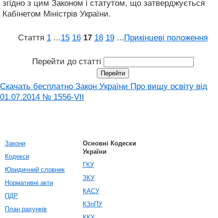
згідно з цим Законом і статутом, що затверджується
Кабінетом Міністрів України.
Стаття
1
...
15
16
17
18
19
...
Прикінцеві положення
Перейти до статті
Скачать бесплатно Закон України Про вищу освіту від
01.07.2014 № 1556-VII
Закони
Основні Кодески
України
Кодекси
ГКУ
Юридичний словник
ЗКУ
Нормативні акти
КАСУ
ПДР
КЗпПУ
План рахунків
ККУ