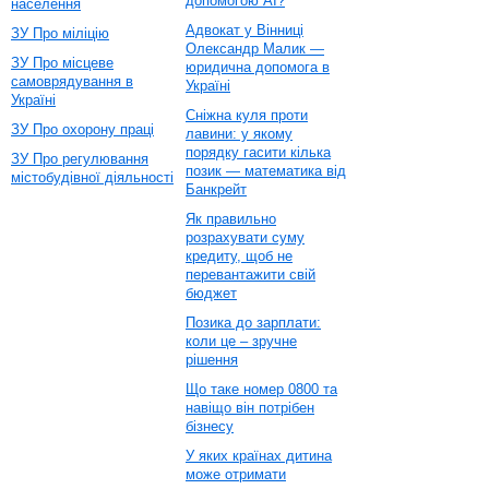
допомогою AI?
населення
Адвокат у Вінниці
ЗУ Про міліцію
Олександр Малик —
ЗУ Про місцеве
юридична допомога в
самоврядування в
Україні
Україні
Сніжна куля проти
ЗУ Про охорону праці
лавини: у якому
порядку гасити кілька
ЗУ Про регулювання
позик — математика від
містобудівної діяльності
Банкрейт
Як правильно
розрахувати суму
кредиту, щоб не
перевантажити свій
бюджет
Позика до зарплати:
коли це – зручне
рішення
Що таке номер 0800 та
навіщо він потрібен
бізнесу
У яких країнах дитина
може отримати