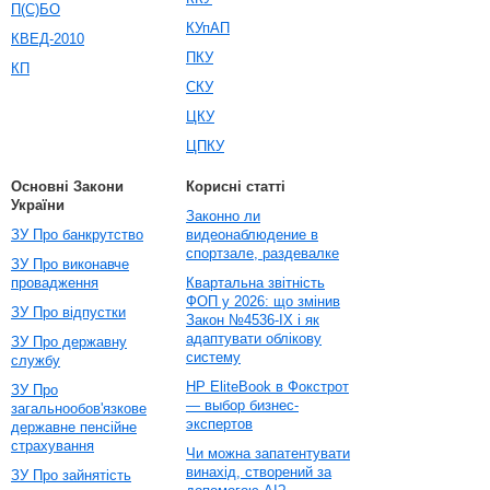
П(С)БО
КУпАП
КВЕД-2010
ПКУ
КП
СКУ
ЦКУ
ЦПКУ
Основні Закони
Корисні статті
України
Законно ли
ЗУ Про банкрутство
видеонаблюдение в
спортзале, раздевалке
ЗУ Про виконавче
провадження
Квартальна звітність
ФОП у 2026: що змінив
ЗУ Про відпустки
Закон №4536-IX і як
адаптувати облікову
ЗУ Про державну
систему
службу
HP EliteBook в Фокстрот
ЗУ Про
— выбор бизнес-
загальнообов'язкове
экспертов
державне пенсійне
страхування
Чи можна запатентувати
винахід, створений за
ЗУ Про зайнятість