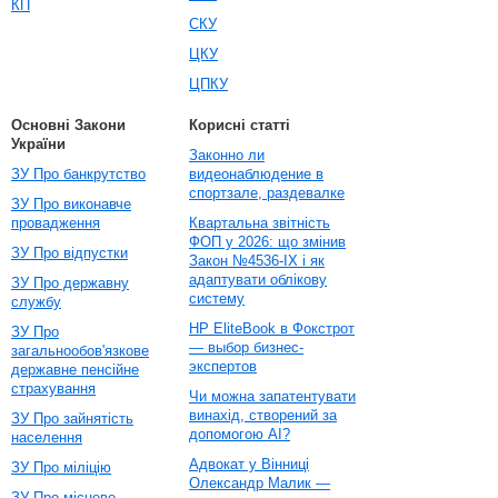
КП
СКУ
ЦКУ
ЦПКУ
Основні Закони
Корисні статті
України
Законно ли
ЗУ Про банкрутство
видеонаблюдение в
спортзале, раздевалке
ЗУ Про виконавче
провадження
Квартальна звітність
ФОП у 2026: що змінив
ЗУ Про відпустки
Закон №4536-IX і як
адаптувати облікову
ЗУ Про державну
систему
службу
HP EliteBook в Фокстрот
ЗУ Про
— выбор бизнес-
загальнообов'язкове
экспертов
державне пенсійне
страхування
Чи можна запатентувати
винахід, створений за
ЗУ Про зайнятість
допомогою AI?
населення
Адвокат у Вінниці
ЗУ Про міліцію
Олександр Малик —
ЗУ Про місцеве