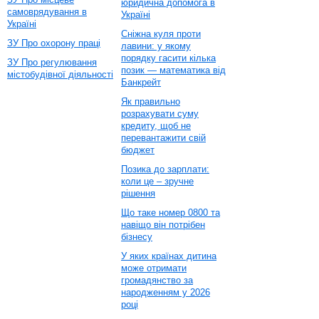
юридична допомога в
самоврядування в
Україні
Україні
Сніжна куля проти
ЗУ Про охорону праці
лавини: у якому
порядку гасити кілька
ЗУ Про регулювання
позик — математика від
містобудівної діяльності
Банкрейт
Як правильно
розрахувати суму
кредиту, щоб не
перевантажити свій
бюджет
Позика до зарплати:
коли це – зручне
рішення
Що таке номер 0800 та
навіщо він потрібен
бізнесу
У яких країнах дитина
може отримати
громадянство за
народженням у 2026
році