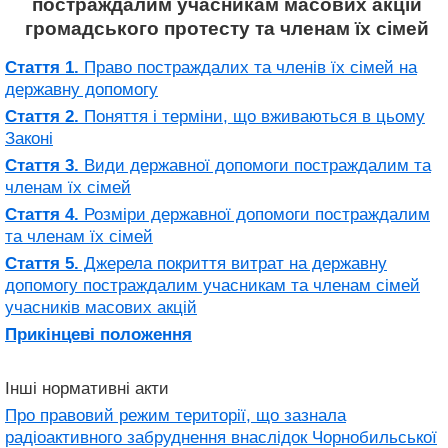
постраждалим учасникам масових акцій
громадського протесту та членам їх сімей
Стаття 1.
Право постраждалих та членів їх сімей на
державну допомогу
Стаття 2.
Поняття і терміни, що вживаються в цьому
Законі
Стаття 3.
Види державної допомоги постраждалим та
членам їх сімей
Стаття 4.
Розміри державної допомоги постраждалим
та членам їх сімей
Стаття 5.
Джерела покриття витрат на державну
допомогу постраждалим учасникам та членам сімей
учасників масових акцій
Прикінцеві положення
Інші нормативні акти
Про правовий режим території, що зазнала
радіоактивного забруднення внаслідок Чорнобильської