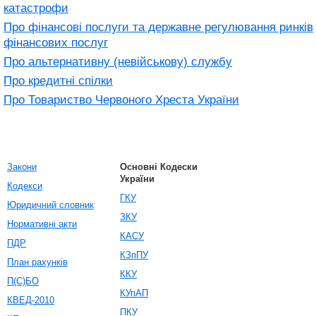
катастрофи
Про фінансові послуги та державне регулювання ринків
фінансових послуг
Про альтернативну (невійськову) службу
Про кредитні спілки
Про Товариство Червоного Хреста України
Закони
Основні Кодески
України
Кодекси
ГКУ
Юридичний словник
ЗКУ
Нормативні акти
КАСУ
ПДР
КЗпПУ
План рахунків
ККУ
П(С)БО
КУпАП
КВЕД-2010
ПКУ