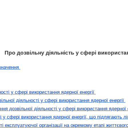
Про дозвільну діяльність у сфері використан
изначення
ості у сфері використання ядерної енергії
льної діяльності у сфері використання ядерної енергії
ня дозвільної діяльності у сфері використання ядерної 
і у сфері використання ядерної енергії, що підлягають 
і експлуатуючої організації на окремому етапі життєво