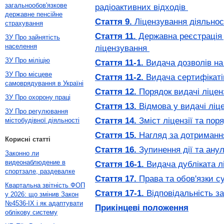
загальнообов'язкове
радіоактивних відходів
державне пенсійне
Стаття 9.
Ліцензування діяльност
страхування
Стаття 11.
Державна реєстрація д
ЗУ Про зайнятість
населення
ліцензування
ЗУ Про міліцію
Стаття 11-1.
Видача дозволів на
ЗУ Про місцеве
Стаття 11-2.
Видача сертифікатів
самоврядування в Україні
Стаття 12.
Порядок видачі ліценз
ЗУ Про охорону праці
Стаття 13.
Відмова у видачі ліце
ЗУ Про регулювання
Стаття 14.
Зміст ліцензії та пор
містобудівної діяльності
Стаття 15.
Нагляд за дотриманн
Корисні статті
Стаття 16.
Зупинення дії та ану
Законно ли
видеонаблюдение в
Стаття 16-1.
Видача дубліката л
спортзале, раздевалке
Стаття 17.
Права та обов'язки су
Квартальна звітність ФОП
Стаття 17-1.
Відповідальність з
у 2026: що змінив Закон
№4536-IX і як адаптувати
Прикінцеві положення
облікову систему