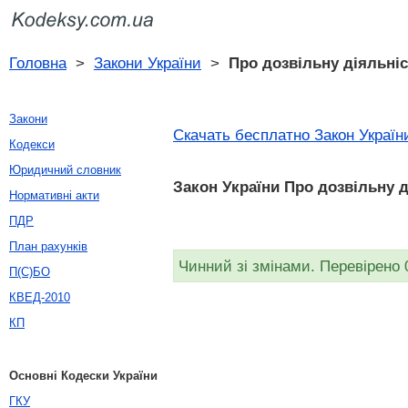
Головна
>
Закони України
>
Про дозвільну діяльніс
Закони
Скачать бесплатно Закон України
Кодекси
Юридичний словник
Закон України Про дозвільну ді
Нормативні акти
ПДР
План рахунків
Чинний зі змінами. Перевірено 
П(С)БО
КВЕД-2010
КП
Основні Кодески України
ГКУ