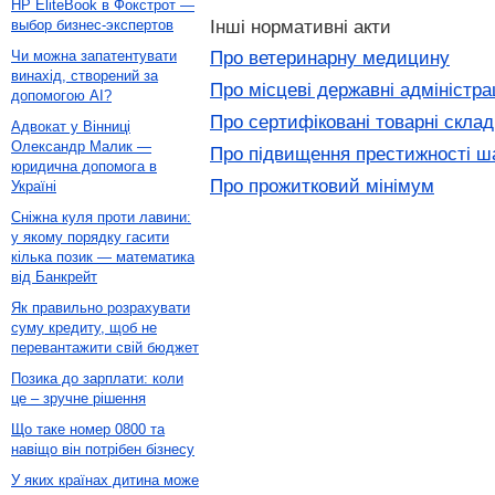
HP EliteBook в Фокстрот —
Інші нормативні акти
выбор бизнес-экспертов
Про ветеринарну медицину
Чи можна запатентувати
винахід, створений за
Про місцеві державні адміністрац
допомогою AI?
Про сертифіковані товарні склади
Адвокат у Вінниці
Олександр Малик —
Про підвищення престижності ша
юридична допомога в
Про прожитковий мінімум
Україні
Сніжна куля проти лавини:
у якому порядку гасити
кілька позик — математика
від Банкрейт
Як правильно розрахувати
суму кредиту, щоб не
перевантажити свій бюджет
Позика до зарплати: коли
це – зручне рішення
Що таке номер 0800 та
навіщо він потрібен бізнесу
У яких країнах дитина може