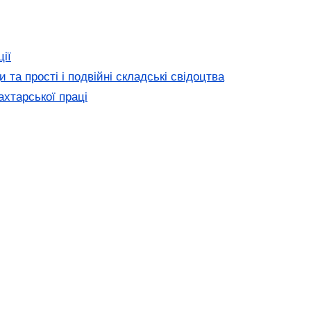
ії
 та прості і подвійні складські свідоцтва
хтарської праці