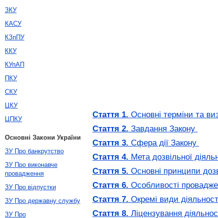
ЗКУ
КАСУ
КЗпПУ
ККУ
КУпАП
ПКУ
СКУ
ЦКУ
Стаття 1.
Основні терміни та в
ЦПКУ
Стаття 2.
Завдання Закону
Основні Закони України
Стаття 3.
Сфера дії Закону
ЗУ Про банкрутство
Стаття 4.
Мета дозвільної діяльн
ЗУ Про виконавче
Стаття 5.
Основні принципи дозві
провадження
Стаття 6.
Особливості проваджен
ЗУ Про відпустки
Стаття 7.
Окремі види діяльност
ЗУ Про державну службу
Стаття 8.
Ліцензування діяльност
ЗУ Про