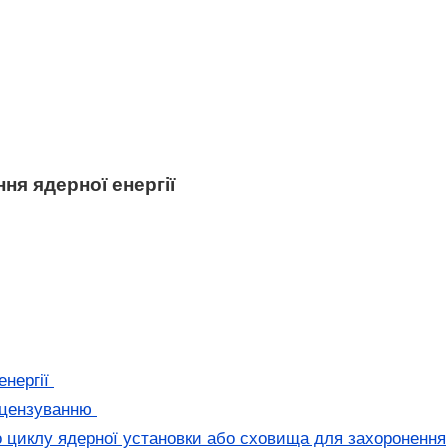
ня ядерної енергії
енергії
ліцензуванню
го циклу ядерної установки або сховища для захоронення