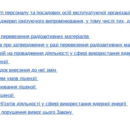
і персоналу та посадових осіб експлуатуючої організац
жерел іонізуючого випромінювання, у тому числі тих, ді
 перевезення радіоактивних матеріалів
 про затвердження у разі перевезення радіоактивних ма
ій на провадження діяльності у сфері використання ядер
нзії
ядок внесення до неї змін
ям умов ліцензії
лювання ліцензії
іцензії
б'єктів діяльності у сфері використання ядерної енергії
а порушення вимог цього Закону