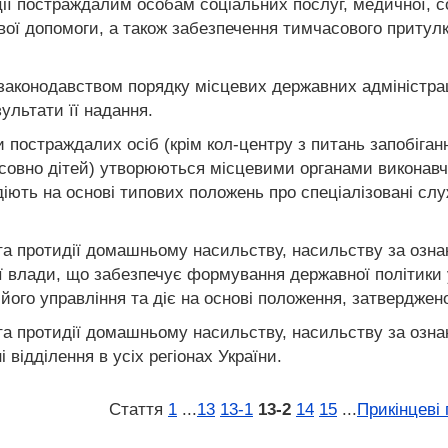
ії постраждалим особам соціальних послуг, медичної, со
ої допомоги, а також забезпечення тимчасового притулку 
аконодавством порядку місцевих державних адміністраці
ультати її надання.
и постраждалих осіб (крім кол-центру з питань запобіга
осовно дітей) утворюються місцевими органами виконав
 діють на основі типових положень про спеціалізовані с
 та протидії домашньому насильству, насильству за озна
 влади, що забезпечує формування державної політики 
його управління та діє на основі положення, затверджен
 та протидії домашньому насильству, насильству за озна
відділення в усіх регіонах України.
Стаття
1
...
13
13‑1
13‑2
14
15
...
Прикінцеві