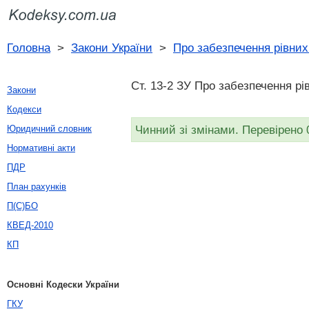
Головна
>
Закони України
>
Про забезпечення рівних 
Ст. 13-2 ЗУ Про забезпечення рі
Закони
Кодекси
Чинний зі змінами. Перевірено 
Юридичний словник
Нормативні акти
ПДР
План рахунків
П(С)БО
КВЕД-2010
КП
Основні Кодески України
ГКУ