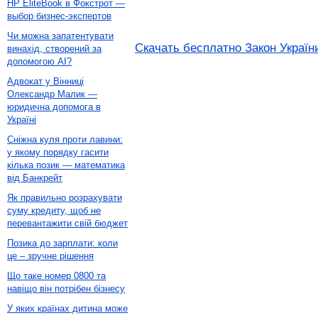
HP EliteBook в Фокстрот —
выбор бизнес-экспертов
Чи можна запатентувати
Скачать бесплатно Закон України
винахід, створений за
допомогою AI?
Адвокат у Вінниці
Олександр Малик —
юридична допомога в
Україні
Сніжна куля проти лавини:
у якому порядку гасити
кілька позик — математика
від Банкрейт
Як правильно розрахувати
суму кредиту, щоб не
перевантажити свій бюджет
Позика до зарплати: коли
це – зручне рішення
Що таке номер 0800 та
навіщо він потрібен бізнесу
У яких країнах дитина може