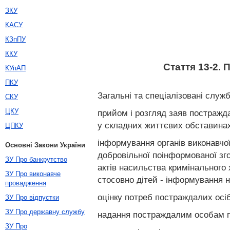
ЗКУ
КАСУ
КЗпПУ
ККУ
Стаття 13-2.
КУпАП
ПКУ
Загальні та спеціалізовані слу
СКУ
ЦКУ
прийом і розгляд заяв постражда
у складних життєвих обставина
ЦПКУ
інформування органів виконавчо
Основні Закони України
добровільної поінформованої зг
ЗУ Про банкрутство
актів насильства кримінального 
ЗУ Про виконавче
стосовно дітей - інформування н
провадження
оцінку потреб постраждалих осіб
ЗУ Про відпустки
ЗУ Про державну службу
надання постраждалим особам по
ЗУ Про