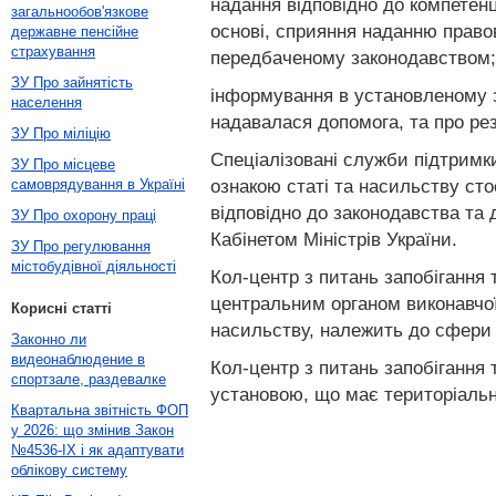
надання відповідно до компетенц
загальнообов'язкове
основі, сприяння наданню правов
державне пенсійне
страхування
передбаченому законодавством;
ЗУ Про зайнятість
інформування в установленому з
населення
надавалася допомога, та про рез
ЗУ Про міліцію
Спеціалізовані служби підтримк
ЗУ Про місцеве
ознакою статі та насильству ст
самоврядування в Україні
відповідно до законодавства та
ЗУ Про охорону праці
Кабінетом Міністрів України.
ЗУ Про регулювання
містобудівної діяльності
Кол-центр з питань запобігання
центральним органом виконавчої
Корисні статті
насильству, належить до сфери 
Законно ли
видеонаблюдение в
Кол-центр з питань запобігання
спортзале, раздевалке
установою, що має територіальні 
Квартальна звітність ФОП
у 2026: що змінив Закон
№4536-IX і як адаптувати
облікову систему