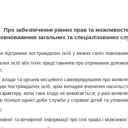
Про забезпечення рівних прав та можливостей
 Повноваження загальних та спеціалізованих с
жби підтримки постраждалих осіб у межах своїх повноваж
лих осіб або їхніх представників про отримання допомог
х;
ї влади та органів місцевого самоврядування про виявле
оди постраждалих осіб, крім випадків вчинення насильст
характеру, коли така згода не вимагається; у разі виявл
е пізніше однієї доби служби у справах дітей та уповнова
;
вної та вичерпної інформації про їхні права і можливос