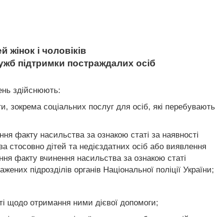
 жінок і чоловіків
лужб підтримки постраждалих осіб
ень здійснюють:
и, зокрема соціальних послуг для осіб, які перебувають
ння факту насильства за ознакою статі за наявності
ва стосовно дітей та недієздатних осіб або виявлення
ення факту вчинення насильства за ознакою статі
жених підрозділів органів Національної поліції України;
ті щодо отримання ними дієвої допомоги;