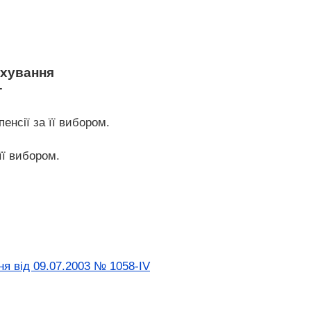
ахування
т
пенсії за її вибором.
її вибором.
я від 09.07.2003 № 1058-IV