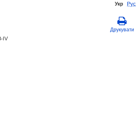
Рус
Укр
Друкувати
8-IV