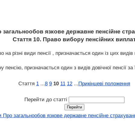
 загальнообов язкове державне пенсійне стр
Стаття 10. Право вибору пенсійних випла
о на різні види пенсії , призначається один із цих видів 
ну пенсію, призначається один з видів довічної пенсії за 
Стаття
1
...
8
9
10
11
12
...
Прикінцеві положення
Перейти до статті
и Про загальнообов язкове державне пенсійне страхуванн