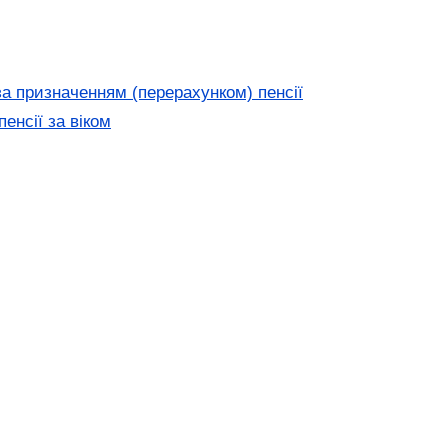
за призначенням (перерахунком) пенсії
енсії за віком