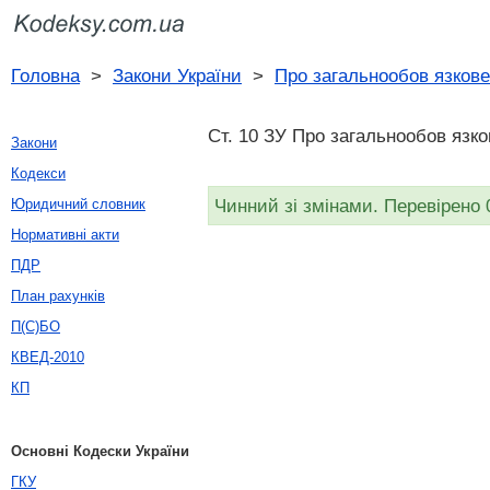
Головна
>
Закони України
>
Про загальнообов язкове
Ст. 10 ЗУ Про загальнообов язко
Закони
Кодекси
Чинний зі змінами. Перевірено 
Юридичний словник
Нормативні акти
ПДР
План рахунків
П(С)БО
КВЕД-2010
КП
Основні Кодески України
ГКУ