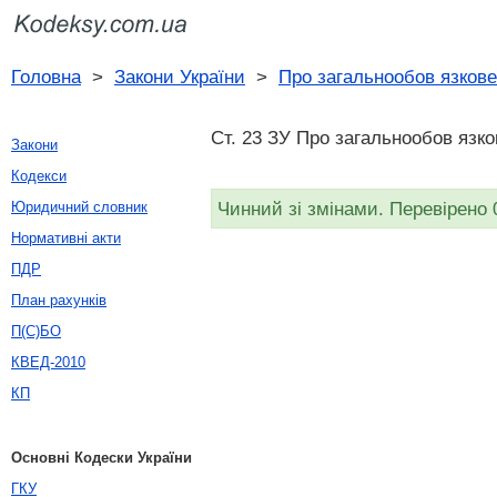
Головна
>
Закони України
>
Про загальнообов язкове
Ст. 23 ЗУ Про загальнообов язко
Закони
Кодекси
Чинний зі змінами. Перевірено 
Юридичний словник
Нормативні акти
ПДР
План рахунків
П(С)БО
КВЕД-2010
КП
Основні Кодески України
ГКУ