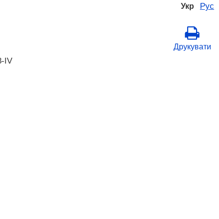
Рус
Укр
Друкувати
8-IV