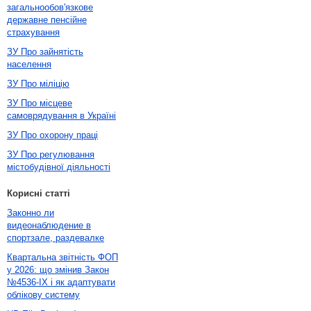
загальнообов'язкове
державне пенсійне
страхування
ЗУ Про зайнятість
населення
ЗУ Про міліцію
ЗУ Про місцеве
самоврядування в Україні
ЗУ Про охорону праці
ЗУ Про регулювання
містобудівної діяльності
Корисні статті
Законно ли
видеонаблюдение в
спортзале, раздевалке
Квартальна звітність ФОП
у 2026: що змінив Закон
№4536-IX і як адаптувати
облікову систему