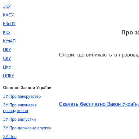
ЗКУ
КАСУ
КЗпПУ
Про з
ККУ
КУпАП
ПКУ
Спори, що виникають із правові
СКУ
ЦКУ
ЦПКУ
Основні Закони України
ЗУ Про банкрутство
Скачать бесплатно Закон Україн
ЗУ Про виконавче
провадження
ЗУ Про відпустки
ЗУ Про державну службу
ЗУ Про