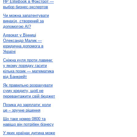
HP EliteBook в Фокстрот —
выбор бизнес-экспертов
Чи можна запатентувати
винахід, створений за
допомогою AI?
Адвокат у Вінниці
Олександр Малик —
юридична допомога в
Україні
Сніжна куля проти лавини:
у якому порядку гасити
кілька позик — математика
від Банкрейт
Як правильно розрахувати
суму кредиту, щоб не
перевантажити свій бюджет
Позика до зарплати: коли
це – зручне рішення
Що таке номер 0800 та
навіщо він потрібен бізнесу
У яких країнах дитина може