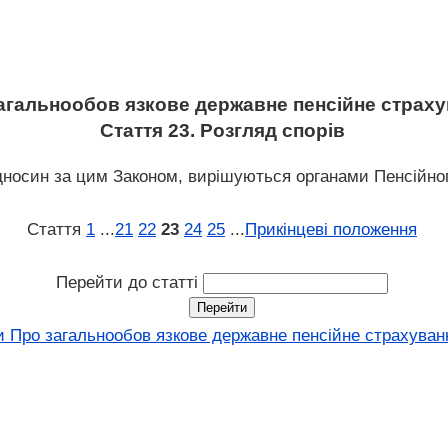
агальнообов язкове державне пенсійне страх
Стаття 23. Розгляд спорів
дносин за цим Законом, вирішуються органами Пенсійног
Стаття
1
...
21
22
23
24
25
...
Прикінцеві положення
Перейти до статті
и Про загальнообов язкове державне пенсійне страхуванн