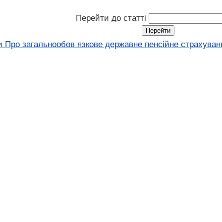
Перейти до статті
и Про загальнообов язкове державне пенсійне страхуванн