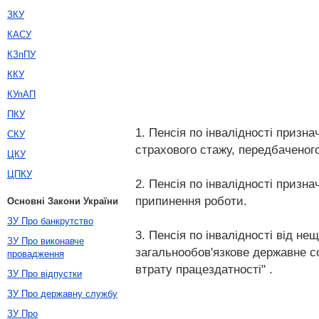
ЗКУ
КАСУ
КЗпПУ
ККУ
КУпАП
ПКУ
1. Пенсія по інвалідності призн
СКУ
страхового стажу, передбаченог
ЦКУ
ЦПКУ
2. Пенсія по інвалідності призна
припинення роботи.
Основні Закони України
ЗУ Про банкрутство
3. Пенсія по інвалідності від н
ЗУ Про виконавче
загальнообов'язкове державне с
провадження
втрату працездатності" .
ЗУ Про відпустки
ЗУ Про державну службу
ЗУ Про