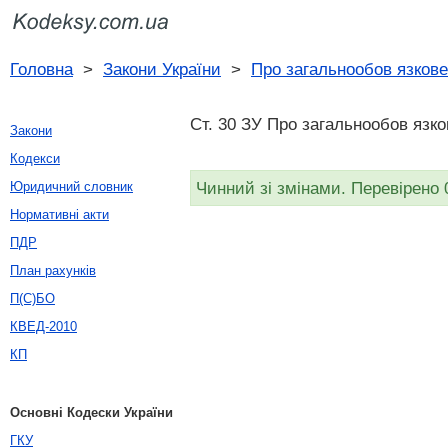
Головна
>
Закони України
>
Про загальнообов язкове
Ст. 30 ЗУ Про загальнообов язко
Закони
Кодекси
Чинний зі змінами. Перевірено 
Юридичний словник
Нормативні акти
ПДР
План рахунків
П(С)БО
КВЕД-2010
КП
Основні Кодески України
ГКУ