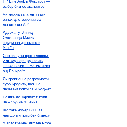
HP EliteBook в Фокстрот —
выбор бизнес-экспертов
Чи можна запатентувати
винахід, створений за
допомогою AI?
Адвокат у Вінниці
Олександр Малик —
юридична допомога в
Україні
Сніжна куля проти лавини:
у якому порядку гасити
кілька позик — математика
від Банкрейт
Як правильно розрахувати
суму кредиту, щоб не
перевантажити свій бюджет
Позика до зарплати: коли
це – зручне рішення
Що таке номер 0800 та
навіщо він потрібен бізнесу
У яких країнах дитина може