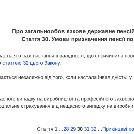
Про загальнообов язкове державне пенсі
Стаття 30. Умови призначення пенсії по
ачається в разі настання інвалідності, що спричинила пов
о
статтею 32 цього Закону
.
чається незалежно від того, коли настала інвалідність: 
ещасного випадку на виробництві та професійного захвор
оціальне страхування від нещасного випадку на виробни
Стаття
1
...
28
29
30
31
32
...
Прикінцеві п