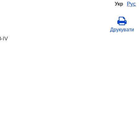
Рус
Укр
Друкувати
8-IV