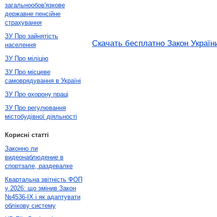
загальнообов'язкове
державне пенсійне
страхування
ЗУ Про зайнятість
Скачать бесплатно Закон Україн
населення
ЗУ Про міліцію
ЗУ Про місцеве
самоврядування в Україні
ЗУ Про охорону праці
ЗУ Про регулювання
містобудівної діяльності
Корисні статті
Законно ли
видеонаблюдение в
спортзале, раздевалке
Квартальна звітність ФОП
у 2026: що змінив Закон
№4536-IX і як адаптувати
облікову систему