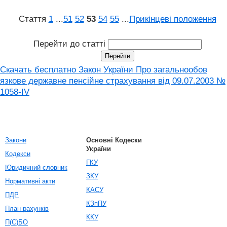
Стаття
1
...
51
52
53
54
55
...
Прикінцеві положення
Перейти до статті
Скачать бесплатно Закон України Про загальнообов
язкове державне пенсійне страхування від 09.07.2003 №
1058-IV
Закони
Основні Кодески
України
Кодекси
ГКУ
Юридичний словник
ЗКУ
Нормативні акти
КАСУ
ПДР
КЗпПУ
План рахунків
ККУ
П(С)БО