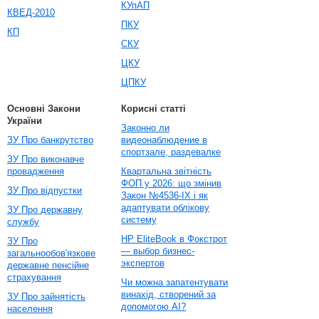
КУпАП
КВЕД-2010
ПКУ
КП
СКУ
ЦКУ
ЦПКУ
Основні Закони
Корисні статті
України
Законно ли
ЗУ Про банкрутство
видеонаблюдение в
спортзале, раздевалке
ЗУ Про виконавче
провадження
Квартальна звітність
ФОП у 2026: що змінив
ЗУ Про відпустки
Закон №4536-IX і як
адаптувати облікову
ЗУ Про державну
систему
службу
HP EliteBook в Фокстрот
ЗУ Про
— выбор бизнес-
загальнообов'язкове
экспертов
державне пенсійне
страхування
Чи можна запатентувати
винахід, створений за
ЗУ Про зайнятість
допомогою AI?
населення