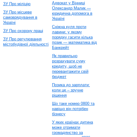
Адвокат у Вінниці
ЗУ Про міліцію
Олександр Малик —
ЗУ Про місцеве
юридична допомога в
самоврядування в
Україні
Україні
Сніжна куля проти
ЗУ Про охорону праці
лавини: у якому
порядку гасити кілька
ЗУ Про регулювання
позик — математика від
містобудівної діяльності
Банкрейт
Як правильно
розрахувати суму
кредиту, щоб не
перевантажити свій
бюджет
Позика до зарплати:
коли це – зручне
рішення
Що таке номер 0800 та
навіщо він потрібен
бізнесу
У яких країнах дитина
може отримати
громадянство за