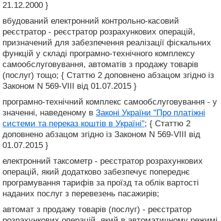
21.12.2000 }
вбудований електронний контрольно-касовий
реєстратор - реєстратор розрахункових операцій,
призначений для забезпечення реалізації фіскальних
функцій у складі програмно-технічного комплексу
самообслуговування, автоматів з продажу товарів
(послуг) тощо; { Статтю 2 доповнено абзацом згідно із
Законом N 569-VIII від 01.07.2015 }
програмно-технічний комплекс самообслуговування - у
значенні, наведеному в
Законі України "Про платіжні
системи та переказ коштів в Україні"
; { Статтю 2
доповнено абзацом згідно із Законом N 569-VIII від
01.07.2015 }
електронний таксометр - реєстратор розрахункових
операцій, який додатково забезпечує попереднє
програмування тарифів за проїзд та облік вартості
наданих послуг з перевезень пасажирів;
автомат з продажу товарів (послуг) - реєстратор
розрахункових операцій, який в автоматичному режимі