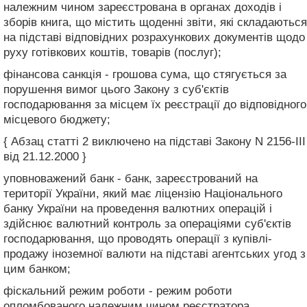
належним чином зареєстрована в органах доходів і
зборів книга, що містить щоденні звіти, які складаються
на підставі відповідних розрахункових документів щодо
руху готівкових коштів, товарів (послуг);
фінансова санкція - грошова сума, що стягується за
порушення вимог цього Закону з суб'єктів
господарювання за місцем їх реєстрації до відповідного
місцевого бюджету;
{ Абзац статті 2 виключено на підставі Закону N 2156-III
від 21.12.2000 }
уповноважений банк - банк, зареєстрований на
території України, який має ліцензію Національного
банку України на проведення валютних операцій і
здійснює валютний контроль за операціями суб'єктів
господарювання, що проводять операції з купівлі-
продажу іноземної валюти на підставі агентських угод з
цим банком;
фіскальний режим роботи - режим роботи
опломбованого належним чином реєстратора