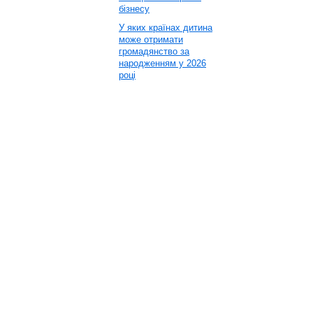
бізнесу
У яких країнах дитина
може отримати
громадянство за
народженням у 2026
році