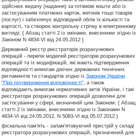
здійснює видачу (надання) за готівкові кошти або із
застосуванням платіжних карток, жетонів тощо товарів
(послуг) і забезпечує відповідний облік їх кількості та
вартості, та створює контрольну стрічку в електронному
вигляді; { Абзац статті 2 із змінами, внесеними згідно із
Законом N 4834-VI від 24.05.2012 }
Державний реєстр реєстраторів розрахункових
операцій - перелік моделей реєстраторів розрахункових
операцій та їх модифікацій, які мають підтвердження
відповідності вимогам діючих державних технічних
регламентів та стандартів згідно із
Законом України
"Про підтвердження відповідності"
, а також
відповідають вимогам нормативних актів України, i такі
реєстратори розрахункових операцій дозволені для
застосування у сфері, визначеній цим Законом; { Абзац
статті 2 із змінами, внесеними згідно із Законами N
4834-VI від 24.05.2012, N 5083-VI від 05.07.2012 }
фіскальна пам'ять - запам'ятовуючий пристрій у складі
реєстратора розрахункових операцій, призначений для