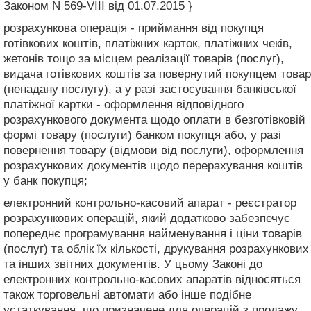
Законом N 569-VIII від 01.07.2015 }
розрахункова операція - приймання від покупця
готівкових коштів, платіжних карток, платіжних чеків,
жетонів тощо за місцем реалізації товарів (послуг),
видача готівкових коштів за повернутий покупцем товар
(ненадану послугу), а у разі застосування банківської
платіжної картки - оформлення відповідного
розрахункового документа щодо оплати в безготівковій
формі товару (послуги) банком покупця або, у разі
повернення товару (відмови від послуги), оформлення
розрахункових документів щодо перерахування коштів
у банк покупця;
електронний контрольно-касовий апарат - реєстратор
розрахункових операцій, який додатково забезпечує
попереднє програмування найменування і ціни товарів
(послуг) та облік їх кількості, друкування розрахункових
та інших звітних документів. У цьому Законі до
електронних контрольно-касових апаратів відносяться
також торговельні автомати або інше подібне
устаткування, що призначене для операцій з продажу