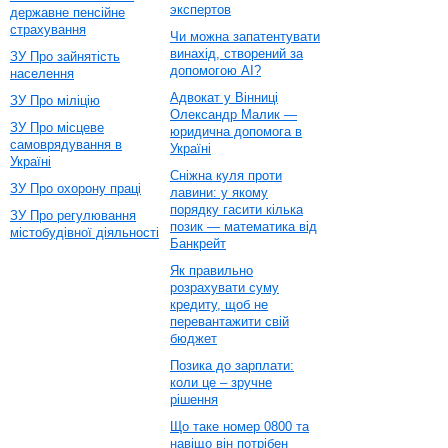
экспертов
державне пенсійне
страхування
Чи можна запатентувати
винахід, створений за
ЗУ Про зайнятість
допомогою AI?
населення
Адвокат у Вінниці
ЗУ Про міліцію
Олександр Малик —
ЗУ Про місцеве
юридична допомога в
самоврядування в
Україні
Україні
Сніжна куля проти
ЗУ Про охорону праці
лавини: у якому
порядку гасити кілька
ЗУ Про регулювання
позик — математика від
містобудівної діяльності
Банкрейт
Як правильно
розрахувати суму
кредиту, щоб не
перевантажити свій
бюджет
Позика до зарплати:
коли це – зручне
рішення
Що таке номер 0800 та
навіщо він потрібен