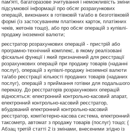
пам'яті, багаторазове зчитування і неможливість зміни
підсумкової інформації про обсяг розрахункових
операцій, виконаних в готівковій та/або в безготівковій
формі (із застосуванням платіжних карток, платіжних
чеків, жетонів тощо), або про обсяг операцій з купівлі-
продажу іноземної валюти;
реєстратор розрахункових операцій - пристрій або
програмно-технічний комплекс, в якому реалізовані
фіскальні функції і який призначений для реєстрації
розрахункових операцій при продажу товарів (наданні
послуг), операцій з купівлі-продажу іноземної валюти
та/або реєстрації кількості проданих товарів (наданих
послуг), операцій з приймання готівки для подальшого
переказу. До реєстраторів розрахункових операцій
відносяться: електронний контрольно-касовий апарат,
електронний контрольно-касовий реєстратор,
вбудований електронний контрольно-касовий
реєстратор, комп'ютерно-касова система, електронний
таксометр, автомат з продажу товарів (послуг) тощо; {
Абзац третій статті 2 із змінами, внесеними згідно із