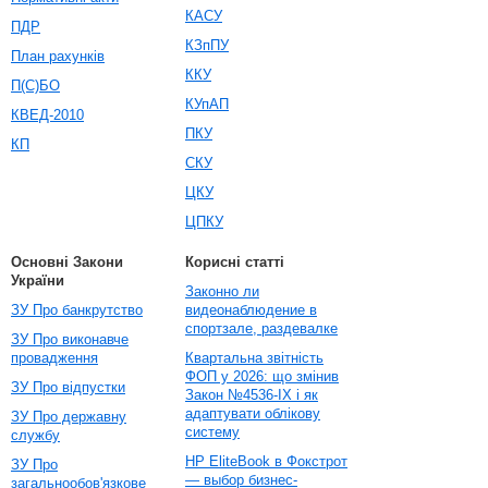
КАСУ
ПДР
КЗпПУ
План рахунків
ККУ
П(С)БО
КУпАП
КВЕД-2010
ПКУ
КП
СКУ
ЦКУ
ЦПКУ
Основні Закони
Корисні статті
України
Законно ли
ЗУ Про банкрутство
видеонаблюдение в
спортзале, раздевалке
ЗУ Про виконавче
провадження
Квартальна звітність
ФОП у 2026: що змінив
ЗУ Про відпустки
Закон №4536-IX і як
адаптувати облікову
ЗУ Про державну
систему
службу
HP EliteBook в Фокстрот
ЗУ Про
— выбор бизнес-
загальнообов'язкове