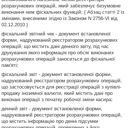
розрахункових операцій, який забезпечує безумовне
виконання ним фіскальних функцій; { Абзац статті 2 із
змінами, внесеними згідно із Законом N 2756-VI від
02.12.2010 }
фіскальний звітний чек - документ встановленої
форми, надрукований реєстратором розрахункових
операцій, що містить дані денного звіту, під час
друкування якого інформація про обсяг виконаних
розрахункових операцій заноситься до фіскальної
пам'яті;
фіскальний звіт - документ встановленої форми,
надрукований реєстратором розрахункових операцій,
що застосовується для реєстрації операцій з купівлі-
продажу іноземної валюти, який містить дані про
виконані операції з початку робочої зміни касира;
денний звіт - документ встановленої форми,
надрукований реєстратором розрахункових операцій,
що містить інформацію про денні підсумки
розрахункових операцій, проведених з його