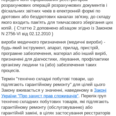
розрахункових операцій розрахункових документів і
фіскальних звітних чеків в електронній формі по
дротових або бездротових каналах зв'язку, до складу
якого входить пам'ять для тимчасового зберігання цих
копій. { Статтю 2 доповнено абзацом згідно із Законом
N 2756-VI від 02.12.2010 }
вироби медичного призначення (медичні вироби) -
будь-який інструмент, апарат, прилад, пристрій,
програмне забезпечення, матеріал або інший виріб,
призначені для діагностики, лікування, профілактики
організму людини та (або) забезпечення таких
процесів.
Термін "технічно складні побутові товари, що
підлягають гарантійному ремонту" для цілей цього
Закону вживається у значенні, наведеному в
Законі
України "Про захист прав споживачів"
. Перелік груп
технічно складних побутових товарів, які підлягають
гарантійному ремонту (обслуговуванню) або
гарантійній заміні, в цілях застосування реєстраторів