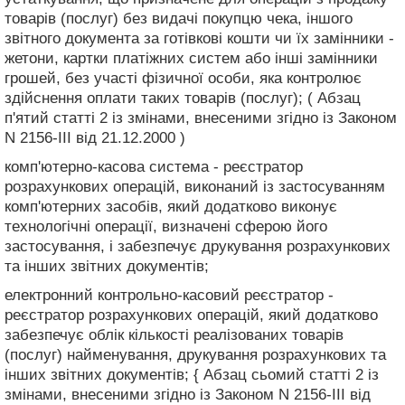
товарів (послуг) без видачі покупцю чека, іншого
звітного документа за готівкові кошти чи їх замінники -
жетони, картки платіжних систем або інші замінники
грошей, без участі фізичної особи, яка контролює
здійснення оплати таких товарів (послуг); ( Абзац
п'ятий статті 2 із змінами, внесеними згідно із Законом
N 2156-III від 21.12.2000 )
комп'ютерно-касова система - реєстратор
розрахункових операцій, виконаний із застосуванням
комп'ютерних засобів, який додатково виконує
технологічні операції, визначені сферою його
застосування, і забезпечує друкування розрахункових
та інших звітних документів;
електронний контрольно-касовий реєстратор -
реєстратор розрахункових операцій, який додатково
забезпечує облік кількості реалізованих товарів
(послуг) найменування, друкування розрахункових та
інших звітних документів; { Абзац сьомий статті 2 із
змінами, внесеними згідно із Законом N 2156-III від