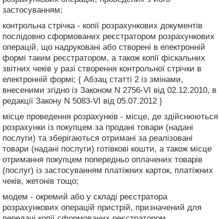
застосуванням;
контрольна стрічка - копії розрахункових документів
послідовно сформованих реєстратором розрахункових
операцій, що надруковані або створені в електронній
формі таким реєстратором, а також копії фіскальних
звітних чеків у разі створення контрольної стрічки в
електронній формі; { Абзац статті 2 із змінами,
внесеними згідно із Законом N 2756-VI від 02.12.2010, в
редакції Закону N 5083-VI від 05.07.2012 }
місце проведення розрахунків - місце, де здійснюються
розрахунки із покупцем за продані товари (надані
послуги) та зберігаються отримані за реалізовані
товари (надані послуги) готівкові кошти, а також місце
отримання покупцем попередньо оплачених товарів
(послуг) із застосуванням платіжних карток, платіжних
чеків, жетонів тощо;
модем - окремий або у складі реєстратора
розрахункових операцій пристрій, призначений для
передачі копії сформованих реєстратором