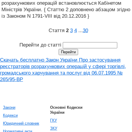
розрахункових операцій встановлюється Кабінетом
Міністрів України. { Статтю 2 доповнено абзацом згідно
із Законом N 1791-VIII від 20.12.2016 }
Стаття
2
3
4
...
30
Перейти до статті
Скачать бесплатно Закон України Про застосування
реєстраторів розрахункових операцій у сфері торгівлі,
громадського харчування та послуг від 06.07.1995 №
265/95-ВР
Закони
Основні Кодески
України
Кодекси
ГКУ
Юридичний словник
ЗКУ
Нормативні акти