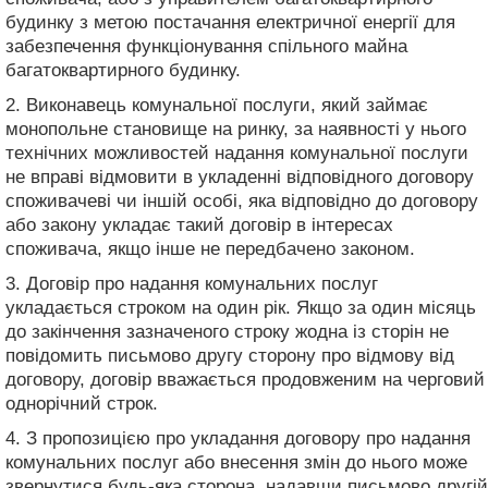
будинку з метою постачання електричної енергії для
забезпечення функціонування спільного майна
багатоквартирного будинку.
2. Виконавець комунальної послуги, який займає
монопольне становище на ринку, за наявності у нього
технічних можливостей надання комунальної послуги
не вправі відмовити в укладенні відповідного договору
споживачеві чи іншій особі, яка відповідно до договору
або закону укладає такий договір в інтересах
споживача, якщо інше не передбачено законом.
3. Договір про надання комунальних послуг
укладається строком на один рік. Якщо за один місяць
до закінчення зазначеного строку жодна із сторін не
повідомить письмово другу сторону про відмову від
договору, договір вважається продовженим на черговий
однорічний строк.
4. З пропозицією про укладання договору про надання
комунальних послуг або внесення змін до нього може
звернутися будь-яка сторона, надавши письмово другій