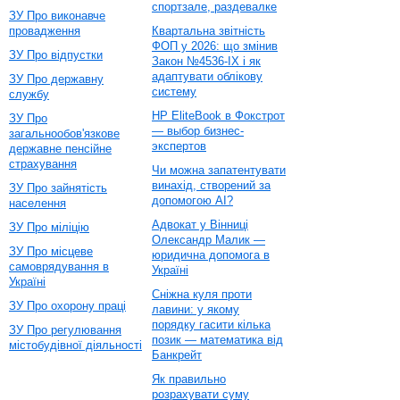
спортзале, раздевалке
ЗУ Про виконавче
провадження
Квартальна звітність
ФОП у 2026: що змінив
ЗУ Про відпустки
Закон №4536-IX і як
адаптувати облікову
ЗУ Про державну
систему
службу
HP EliteBook в Фокстрот
ЗУ Про
— выбор бизнес-
загальнообов'язкове
экспертов
державне пенсійне
страхування
Чи можна запатентувати
винахід, створений за
ЗУ Про зайнятість
допомогою AI?
населення
Адвокат у Вінниці
ЗУ Про міліцію
Олександр Малик —
ЗУ Про місцеве
юридична допомога в
самоврядування в
Україні
Україні
Сніжна куля проти
ЗУ Про охорону праці
лавини: у якому
порядку гасити кілька
ЗУ Про регулювання
позик — математика від
містобудівної діяльності
Банкрейт
Як правильно
розрахувати суму