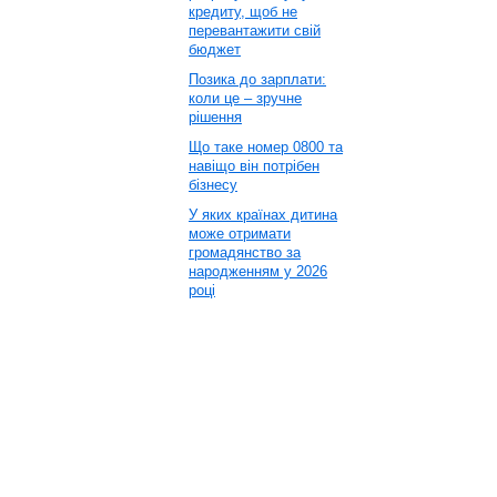
кредиту, щоб не
перевантажити свій
бюджет
Позика до зарплати:
коли це – зручне
рішення
Що таке номер 0800 та
навіщо він потрібен
бізнесу
У яких країнах дитина
може отримати
громадянство за
народженням у 2026
році