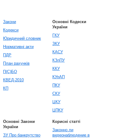
Закони
Основні Кодески
України
Кодекси
ГКУ
Юридичний словник
ЗКУ
Нормативні акти
КАСУ
ПДР
КЗпПУ
План рахунків
ККУ
П(С)БО
КУпАП
КВЕД-2010
ПКУ
КП
СКУ
ЦКУ
ЦПКУ
Основні Закони
Корисні статті
України
Законно ли
ЗУ Про банкрутство
видеонаблюдение в