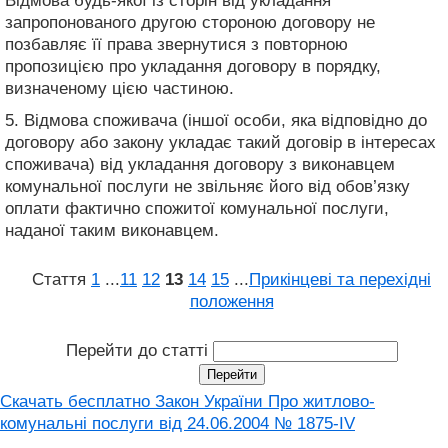
Відмова будь-якої із сторін від укладання
запропонованого другою стороною договору не
позбавляє її права звернутися з повторною
пропозицією про укладання договору в порядку,
визначеному цією частиною.
5. Відмова споживача (іншої особи, яка відповідно до
договору або закону укладає такий договір в інтересах
споживача) від укладання договору з виконавцем
комунальної послуги не звільняє його від обов’язку
оплати фактично спожитої комунальної послуги,
наданої таким виконавцем.
Стаття
1
...
11
12
13
14
15
...
Прикінцеві та перехідні
положення
Перейти до статті
Скачать бесплатно Закон України Про житлово-
комунальні послуги від 24.06.2004 № 1875-IV